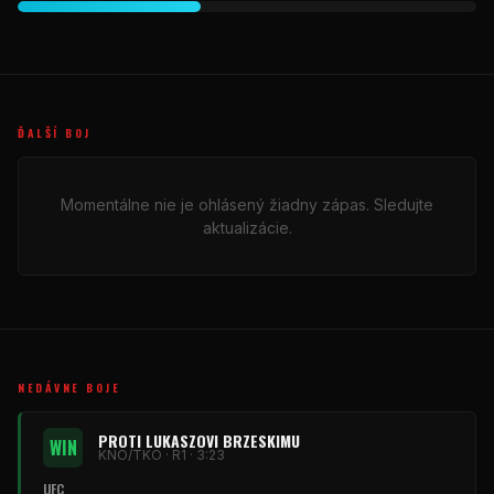
ĎALŠÍ BOJ
Momentálne nie je ohlásený žiadny zápas. Sledujte
aktualizácie.
NEDÁVNE BOJE
PROTI LUKASZOVI BRZESKIMU
WIN
KNO/TKO · R1 · 3:23
UFC