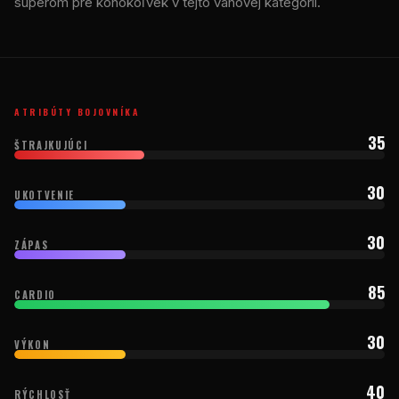
súperom pre kohokoľvek v tejto váhovej kategórii.
ATRIBÚTY BOJOVNÍKA
35
ŠTRAJKUJÚCI
30
UKOTVENIE
30
ZÁPAS
85
CARDIO
30
VÝKON
40
RÝCHLOSŤ