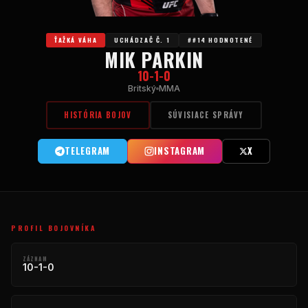
ŤAŽKÁ VÁHA
UCHÁDZAČ Č. 1
##14 HODNOTENÉ
MIK PARKIN
10-1-0
Britský
MMA
HISTÓRIA BOJOV
SÚVISIACE SPRÁVY
TELEGRAM
INSTAGRAM
X
PROFIL BOJOVNÍKA
ZÁZNAM
10-1-0