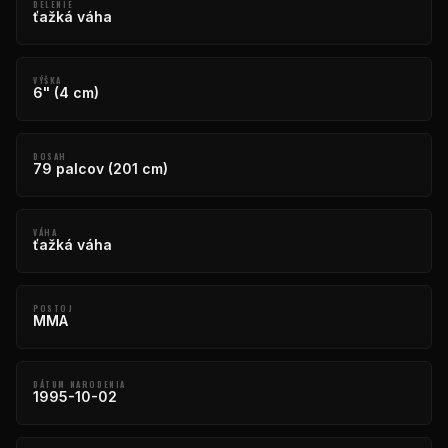
DELENIE
ťažká váha
VÝŠKA
6" (4 cm)
DOSAH
79 palcov (201 cm)
VÁHA
ťažká váha
POSTOJ
MMA
DÁTUM NARODENIA
1995-10-02