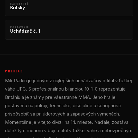
NÁRODNOSŤ
Britský
POSTAVENIE
Uchádzač č. 1
PREHĽAD
Mik Parkin je jedným z najlepších uchádzačov o titul v ťažkej
váhe UFC. S profesionálnou bilanciou 10-1-0 reprezentuje
Britániu a je známy pre všestranné MMA. Jeho hra je
postavená na pokoji, technickej disciplíne a schopnosti
prispôsobiť sa pri úderových a zápasových výmenách.
Momentálne je v tejto divízii na 14. mieste. Naďalej zostáva
dôležitým menom v boji o titul v ťažkej váhe a nebezpečným