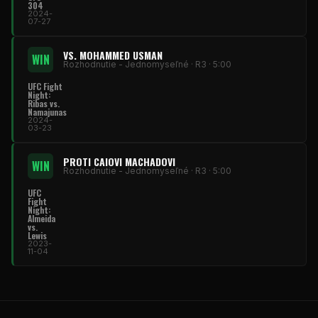
304
2024-
07-27
VS. MOHAMMED USMAN
WIN
Rozhodnutie - Jednomyseľné · R3 · 5:00
UFC Fight
Night:
Ribas vs.
Namajunas
2024-
03-23
PROTI CAIOVI MACHADOVI
WIN
Rozhodnutie - Jednomyseľné · R3 · 5:00
UFC
Fight
Night:
Almeida
vs.
Lewis
2023-
11-04