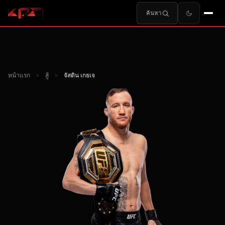
ค้นหา
หน้าแรก
>
สู้
>
จัสติน เกธเจ