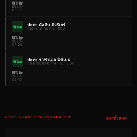
UFC ฮิต
2024-
04-13
ปะทะ ดัสติน ปัวริเยร์
ชนะ
น็อคเอาท์ · ยกที่ 2 · 1:00
UFC ฮิต
2023-
07-29
ปะทะ ราฟาเอล ฟิซิเยฟ
ชนะ
มติ (เสียงข้างมาก) · R3 · 5:00
UFC ฮิต
2023-
03-18
การรายงานข่าวเกี่ยวกับจัสติน ไกจี
ข่าวทั้งหมด →