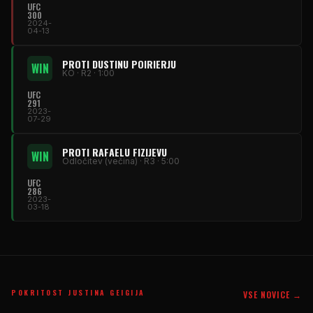
UFC
300
2024-
04-13
PROTI DUSTINU POIRIERJU
WIN
KO · R2 · 1:00
UFC
291
2023-
07-29
PROTI RAFAELU FIZIJEVU
WIN
Odločitev (večina) · R3 · 5:00
UFC
286
2023-
03-18
POKRITOST JUSTINA GEIGIJA
VSE NOVICE →