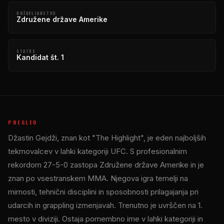
DRŽAVLJANSTVO
Združene države Amerike
STATUS
Kandidat št. 1
PREGLED
Džastin Gejdži, znan kot "The Highlight", je eden najboljših
tekmovalcev v lahki kategoriji UFC. S profesionalnim
rekordom 27-5-0 zastopa Združene države Amerike in je
znan po vsestranskem MMA. Njegova igra temelji na
mirnosti, tehnični disciplini in sposobnosti prilagajanja pri
udarcih in grappling izmenjavah. Trenutno je uvrščen na 1.
mesto v diviziji. Ostaja pomembno ime v lahki kategoriji in