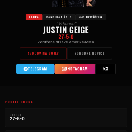
LAHKA
KANDIDAT ŠT. 1
##1 UVRŠČENO
"Vrhunec"
JUSTIN GEIGE
27-5-0
Združene države Amerike
MMA
ZGODOVINA BOJEV
SORODNE NOVICE
TELEGRAM
INSTAGRAM
X
PROFIL BORCA
RECORD
27-5-0