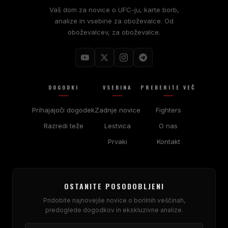
Vaš dom za novice o UFC-ju, karte borb,
analize in vsebine za oboževalce. Od
oboževalcev, za oboževalce.
DOGODKI
VSEBINA
PREBERITE VEČ
Prihajajoči dogodek
Zadnje novice
Fighters
Razredi teže
Lestvica
O nas
Prvaki
Kontakt
OSTANITE POSODOBLJENI
Pridobite najnovejše novice o borilnih veščinah,
predoglede dogodkov in ekskluzivne analize.