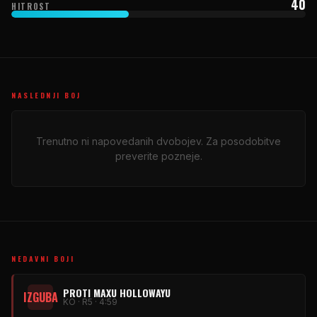
40
HITROST
NASLEDNJI BOJ
Trenutno ni napovedanih dvobojev. Za posodobitve
preverite pozneje.
NEDAVNI BOJI
PROTI MAXU HOLLOWAYU
IZGUBA
KO · R5 · 4:59