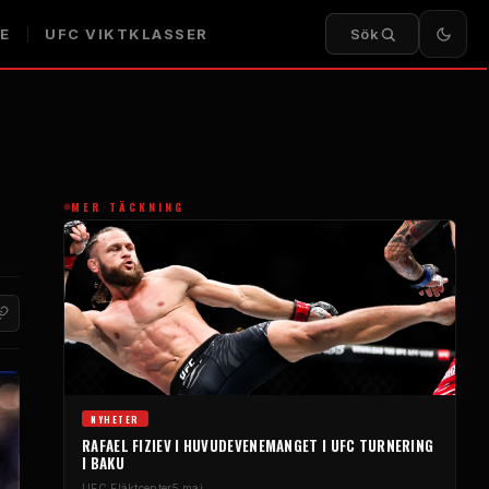
E
UFC
VIKTKLASSER
Sök
MER TÄCKNING
NYHETER
RAFAEL FIZIEV I HUVUDEVENEMANGET I
UFC
TURNERING
I BAKU
UFC
Fläktcenter
5 maj