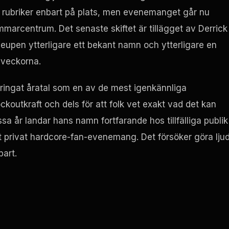
rera rubriker enbart på plats, men evenemanget går nu
mmarcentrum. Det senaste skiftet är tillägget av Derrick
eupen ytterligare ett bekant namn och ytterligare en
 veckorna.
bringat åratal som en av de mest igenkännliga
koutkraft och dels för att folk vet exakt vad det kan
sa år landar hans namn fortfarande hos tillfälliga publik
t privat hardcore-fan-evenemang. Det försöker göra ljud
bart.