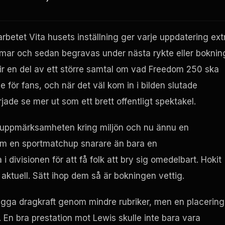
betet Vita husets inställning ger varje uppdatering ext
immar och sedan begravas under nästa rykte eller boknin
blir en del av ett större samtal om vad Freedom 250 ska
 för fans, och när det väl kom in i bilden slutade
e se mer ut som ett brett offentligt spektakel.
ka uppmärksamheten kring miljön och nu ännu en
om en sportmatchup snarare än bara en
i divisionen för att få folk att bry sig omedelbart. Hokit
s aktuell. Sätt ihop dem så är bokningen vettig.
bygga dragkraft genom mindre rubriker, men en placering
. En bra prestation mot Lewis skulle inte bara vara