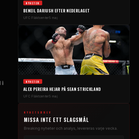
NYHETER
BENEIL DARIUSH EFTER NEDERLAGET
UFC
Fläktcenter
5 maj
NYHETER
 i
ALEX PEREIRA HEJAR PÅ SEAN STRICKLAND
UFC
Fläktcenter
5 maj
NYHETSBREV
MISSA INTE ETT SLAGSMÅL
Breaking
nyheter och analys, levereras varje vecka.