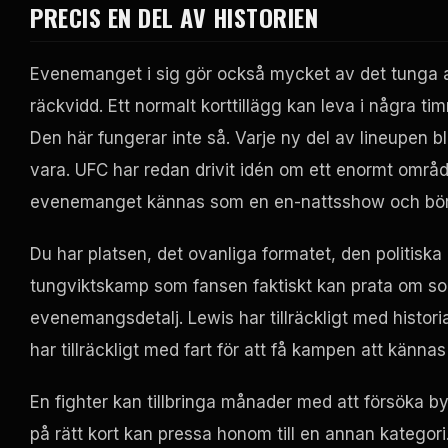
PRECIS EN DEL AV HISTORIEN
Evenemanget i sig gör också mycket av det tunga ar
räckvidd. Ett normalt korttillägg kan leva i några t
Den här fungerar inte så. Varje ny del av lineupen 
vara.
UFC
har redan drivit idén om ett enormt område
evenemanget kännas som en en-nattsshow och börjad
Du har platsen, det ovanliga formatet, den politis
tungviktskamp som fansen faktiskt kan prata om s
evenemangsdetalj. Lewis har tillräckligt med historia 
har tillräckligt med fart för att få kampen att känna
En fighter kan tillbringa månader med att försöka 
på rätt kort kan pressa honom till en annan kategori