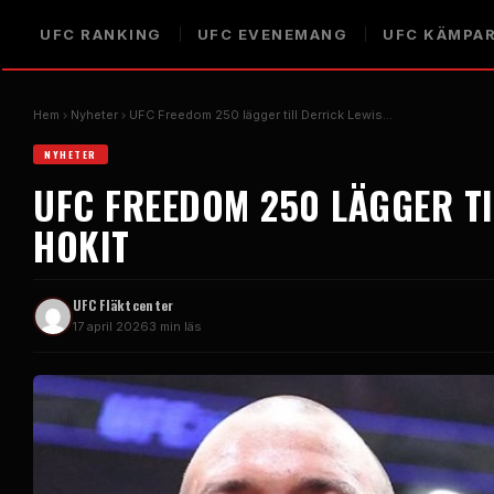
UFC
RANKING
UFC
EVENEMANG
UFC
KÄMPA
Hem
Nyheter
UFC
Freedom 250 lägger till Derrick Lewis...
NYHETER
UFC
FREEDOM 250 LÄGGER TI
HOKIT
UFC
Fläktcenter
17 april 2026
3 min läs