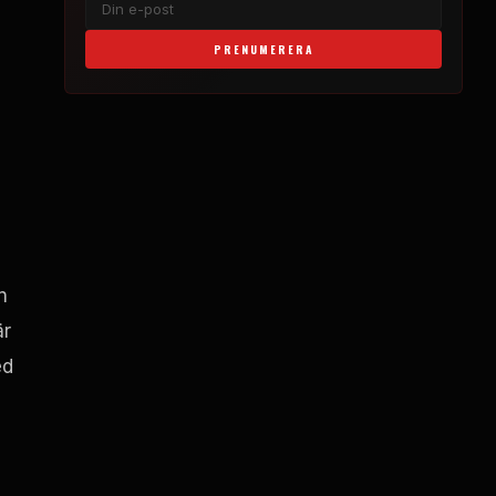
PRENUMERERA
n
är
ed