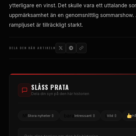
ytterligare en vinst. Det skulle vara ett uttalande s
uppmärksamhet än en genomsnittlig sommarshow. Ä
rampljuset är tillräckligt starkt.
DELA DEN HÄR ARTIKELN
SLÅSS PRATA
Dela din syn på den här historien
№
bara
(
0
0
0
Stora nyheter
Intressant
Vild
Hå