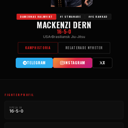
DAMERNAS HALMVIKT
#1 UTMANARE
##6 RANKAD
MACKENZI DERN
16-5-0
USA
Brasiliansk Jiu-Jitsu
KAMPHISTORIA
RELATERADE NYHETER
TELEGRAM
INSTAGRAM
X
FIGHTERPROFIL
SPELA IN
16-5-0