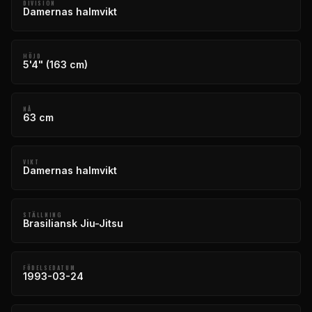
DIVISION
Damernas halmvikt
HÖJD
5'4" (163 cm)
NÅ
63 cm
VIKT
Damernas halmvikt
STÄLLNING
Brasiliansk Jiu-Jitsu
FÖDELSEDATUM
1993-03-24