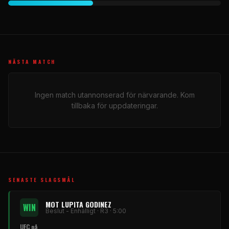
NÄSTA MATCH
Ingen match utannonserad för närvarande. Kom
tillbaka för uppdateringar.
SENASTE SLAGSMÅL
MOT LUPITA GODINEZ
WIN
Beslut - Enhälligt · R3 · 5:00
UFC på