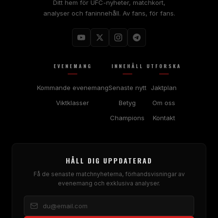
Ditt hem för UFC-nyheter, matchkort,
analyser och faninnehåll. Av fans, för fans.
EVENEMANG
INNEHÅLL
UTFORSKA
Kommande evenemang
Senaste nytt
Jaktplan
Viktklasser
Betyg
Om oss
Champions
Kontakt
HÅLL DIG UPPDATERAD
Få de senaste matchnyheterna, förhandsvisningar av
evenemang och exklusiva analyser.