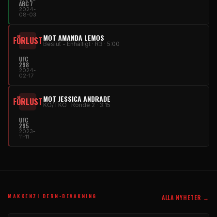
ABC 7
2024-
08-03
MOT AMANDA LEMOS
FÖRLUST
Beslut - Enhälligt · R3 · 5:00
UFC
298
2024-
02-17
MOT JESSICA ANDRADE
FÖRLUST
KO/TKO · Ronde 2 · 3:15
UFC
295
2023-
11-11
MAKKENZI DERN-BEVAKNING
ALLA NYHETER →