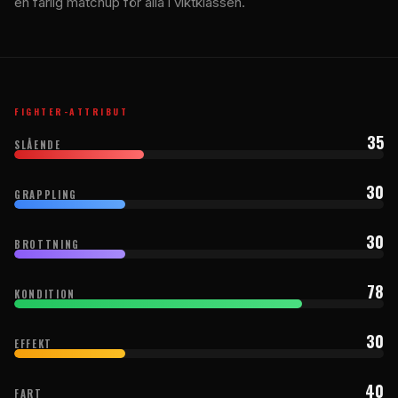
en farlig matchup för alla i viktklassen.
FIGHTER-ATTRIBUT
35
SLÅENDE
30
GRAPPLING
30
BROTTNING
78
KONDITION
30
EFFEKT
40
FART