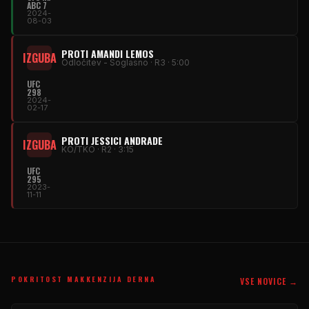
ABC 7
2024-
08-03
PROTI AMANDI LEMOS
IZGUBA
Odločitev - Soglasno · R3 · 5:00
UFC
298
2024-
02-17
PROTI JESSICI ANDRADE
IZGUBA
KO/TKO · R2 · 3:15
UFC
295
2023-
11-11
POKRITOST MAKKENZIJA DERNA
VSE NOVICE →