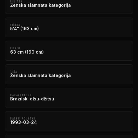
DELITEV
Ženska slamnata kategorija
VIŠINA
5'4" (163 cm)
DOSEG
63 cm (160 cm)
TEŽA
Ženska slamnata kategorija
NARAVNANOST
Brazilski džiu-džitsu
DATUM ROJSTVA
1993-03-24