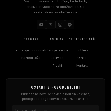
Vaš dom za novice o UFC-ju, karte borb,
analize in vsebine za oboževalce. Od
oboževalcev, za oboževalce.
DOGODKI
VSEBINA
PREBERITE VEČ
Prihajajoči dogodek
Zadnje novice
Fighters
Razredi teže
Lestvica
O nas
Prvaki
Kontakt
OSTANITE POSODOBLJENI
Pridobite najnovejše novice o borilnih veščinah,
predoglede dogodkov in ekskluzivne analize.