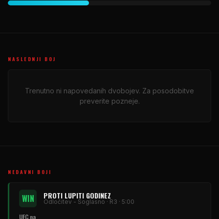
NASLEDNJI BOJ
Trenutno ni napovedanih dvobojev. Za posodobitve
preverite pozneje.
NEDAVNI BOJI
PROTI LUPITI GODINEZ
WIN
Odločitev - Soglasno · R3 · 5:00
UFC na