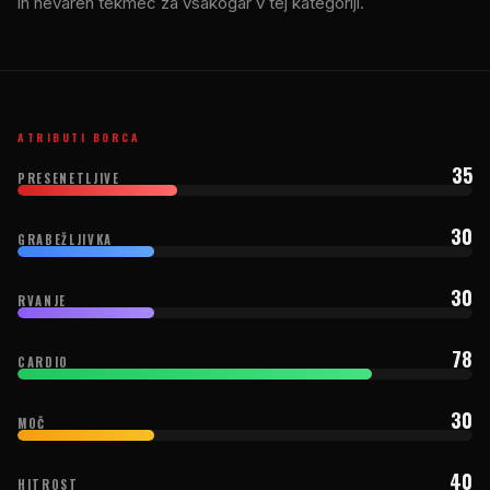
in nevaren tekmec za vsakogar v tej kategoriji.
ATRIBUTI BORCA
35
PRESENETLJIVE
30
GRABEŽLJIVKA
30
RVANJE
78
CARDIO
30
MOČ
40
HITROST