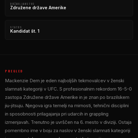
DRŽAVLJANSTVO
Združene države Amerike
STATUS
Kandidat št. 1
PREGLED
Mackenzie Dern je eden najboljših tekmovalcev v ženski
slamnati kategoriji v UFC. S profesionalnim rekordom 16-5-0
zastopa Združene države Amerike in je znan po brazilskem
jiu-jitsuju. Njegova igra temelji na mirnosti, tehnični disciplini
in sposobnosti prilagajanja pri udarcih in grappling
izmenjavah. Trenutno je uvrščen na 6. mesto v diviziji. Ostaja
pomembno ime v boju za naslov v ženski slamnati kategoriji