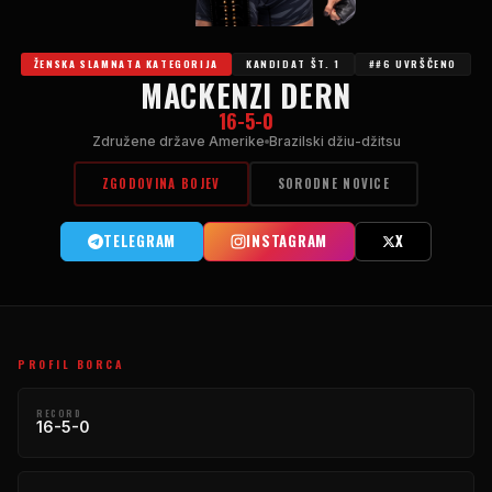
ŽENSKA SLAMNATA KATEGORIJA
KANDIDAT ŠT. 1
##6 UVRŠČENO
MACKENZI DERN
16-5-0
Združene države Amerike
Brazilski džiu-džitsu
ZGODOVINA BOJEV
SORODNE NOVICE
TELEGRAM
INSTAGRAM
X
PROFIL BORCA
RECORD
16-5-0