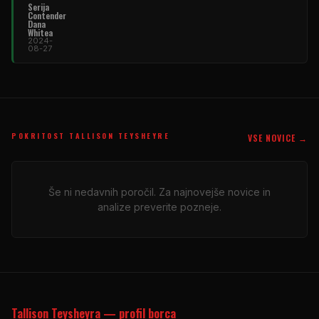
Serija
Contender
Dana
Whitea
2024-
08-27
POKRITOST TALLISON TEYSHEYRE
VSE NOVICE →
Še ni nedavnih poročil. Za najnovejše novice in
analize preverite pozneje.
Tallison Teysheyra — profil borca