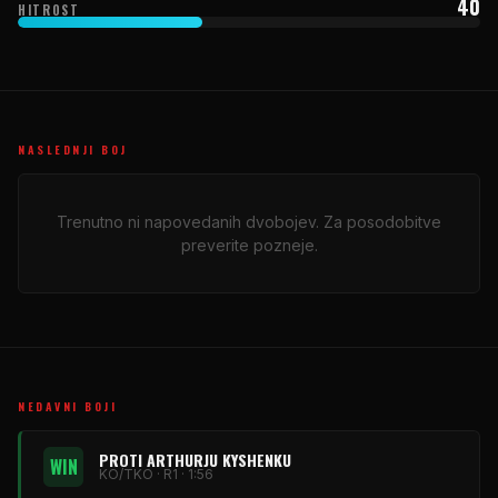
40
HITROST
NASLEDNJI BOJ
Trenutno ni napovedanih dvobojev. Za posodobitve
preverite pozneje.
NEDAVNI BOJI
PROTI ARTHURJU KYSHENKU
WIN
KO/TKO · R1 · 1:56