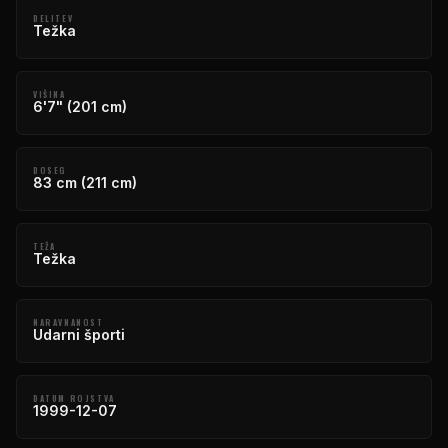
DELITEV
Težka
VIŠINA
6'7" (201 cm)
DOSEG
83 cm (211 cm)
TEŽA
Težka
NARAVNANOST
Udarni športi
DATUM ROJSTVA
1999-12-07