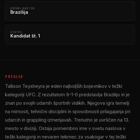
DRŽAVLJANSTVO
Brazilija
STATUS
Kandidat št. 1
PREGLED
Tallison Teysheyra je eden najboljših bojevnikov v težki
kategoriji UFC. Z rezultatom 9-1-0 predstavlja Brazilijo in je
znan po svojih udarnih športnih vidikih. Njegova igra temelji
na mirnosti, tehnični disciplini in sposobnosti prilagajanja pri
udarcih in grappling izmenjavah. Trenutno je uvrščen na 13.
mesto v diviziji. Ostaja pomembno ime v svetu naslova v
težki kategoriji in nevaren tekmec za vsakogar v tej težki