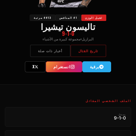
ثقيل الوزن
#1 المنافس
##13 مرتبة
تاليسون تيشيرا
9-1-0
البرازيل
مجموعة كبيرة من الأشياء
تاريخ القتال
أخبار ذات صلة
برقية
انستغرام
X
الملف الشخصي المقاتل
يسجل
9-1-0