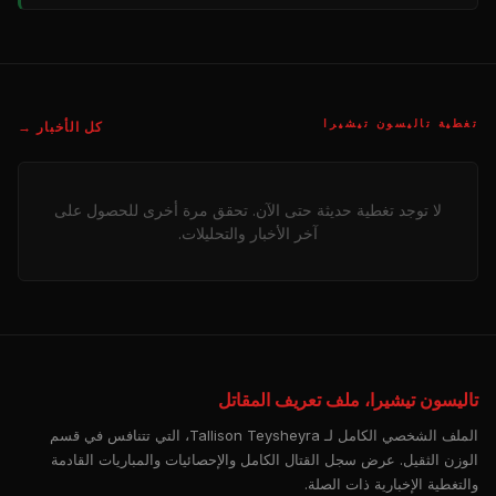
تغطية تاليسون تيشيرا
كل الأخبار →
لا توجد تغطية حديثة حتى الآن. تحقق مرة أخرى للحصول على
آخر الأخبار والتحليلات.
تاليسون تيشيرا، ملف تعريف المقاتل
الملف الشخصي الكامل لـ Tallison Teysheyra، التي تتنافس في قسم
الوزن الثقيل. عرض سجل القتال الكامل والإحصائيات والمباريات القادمة
والتغطية الإخبارية ذات الصلة.