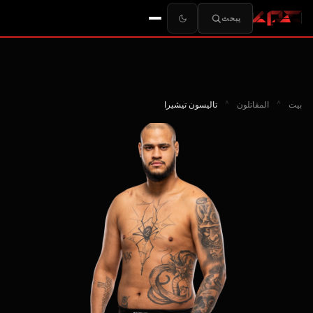
يبحث
بيت
^
المقاتلون
^
تاليسون تيشيرا