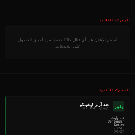
المعركة القادمة
لم يتم الإعلان عن أي قتال حاليًا. تحقق مرة أخرى للحصول
على التحديثات.
المعارك الأخيرة
ضد آرثر كيشينكو
يفوز
كو/تكو · R1 · 1:56
دانا وايت
Contender
Series
2024-
08-27