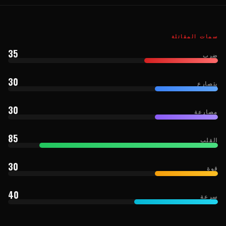
سمات المقاتلة
35
ضرب
30
يتصارع
30
مصارعة
85
القلب
30
قوة
40
سرعة