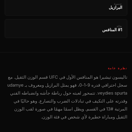
جنسية
البرازيل
حالة
#1 المنافس
نظرة عامة
تاليسون تيشيرا هو المنافس الأول في
UFC
قسم الوزن الثقيل. مع
سجل احترافي قدره 9-1-0، فهو يمثل البرازيل ومعروف بـ udarnye
veydies spurta. تتمحور لعبته حول رباطة جأشه وانضباطه الفني
وقدرته على التكيف في تبادلات الضرب والتصارع. وهو حاليًا في
المرتبة #13 في القسم. ويظل اسمًا مهمًا في صورة لقب الوزن
الثقيل ومباراة خطيرة لأي شخص في فئة الوزن.