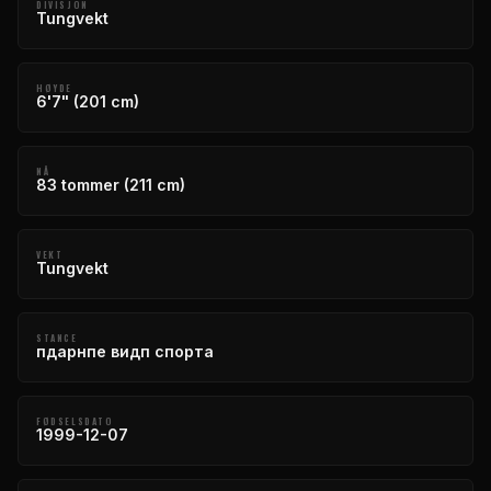
DIVISJON
Tungvekt
HØYDE
6'7" (201 cm)
NÅ
83 tommer (211 cm)
VEKT
Tungvekt
STANCE
пдарнпе видп спорта
FØDSELSDATO
1999-12-07