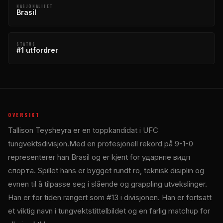
NASJONALITET
Brasil
STATUS
#1 utfordrer
OVERSIKT
Tallison Teysheyra er en toppkandidat i
UFC
tungvektsdivisjon.Med en profesjonell rekord på 9-1-0
representerer han Brasil og er kjent for ударнпе видп
спорта. Spillet hans er bygget rundt ro, teknisk disiplin og
evnen til å tilpasse seg i slående og grappling utvekslinger.
Han er for tiden rangert som #13 i divisjonen. Han er fortsatt
et viktig navn i tungvektstittelbildet og en farlig matchup for