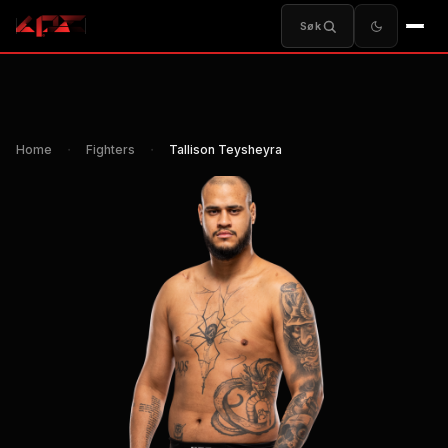
Søk
Home
・
Fighters
・
Tallison Teysheyra