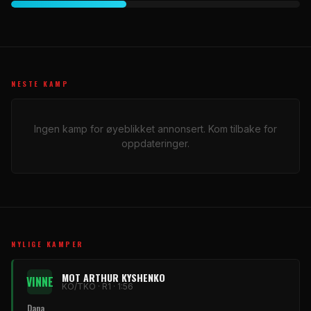
NESTE KAMP
Ingen kamp for øyeblikket annonsert. Kom tilbake for
oppdateringer.
NYLIGE KAMPER
MOT ARTHUR KYSHENKO
VINNE
KO/TKO · R1 · 1:56
Dana