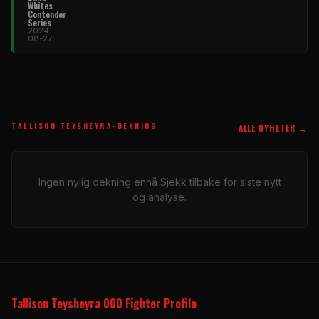
Whites
Contender
Series
2024-
08-27
TALLISON TEYSHEYRA-DEKNING
ALLE NYHETER →
Ingen nylig dekning ennå Sjekk tilbake for siste nytt
og analyse.
Tallison Teysheyra 000 Fighter Profile