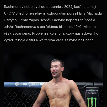
Rachmonov nebojoval od decembra 2024, keď na turnaji
UFC 310 jednomyseľným rozhodnutím porazil Iana Machada
Garryho. Tento zápas ukončil Garryho neporaziteľnosť a
udržal Rachmonova s ​​perfektnou bilanciou 19-0. Malo to
však svoju cenu. Problém s kolenom, ktorý nasledoval, ho
vyradil z boja o titul a welterová váha sa hýbe bez neho.