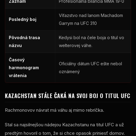
Záznam
Profesionálna bilancia MMA 19-0
Víťazstvo nad Ianom Machadom
Posledný boj
Garrym na UFC 310
Pôvodná trasa
Kedysi bol na čele boja o titul vo
názvu
welterovej váhe.
Časový
Oficiálny dátum UFC ešte nebol
harmonogram
oznámený
vrátenia
KAZACHSTAN STÁLE ČAKÁ NA SVOJ BOJ O TITUL UFC
Rachmonovov návrat má váhu aj mimo rebríčka.
Stal sa najsilnejšou nádejou Kazachstanu na titul UFC a už
predtým hovoril o tom, že si chce opasok priniesť domov.