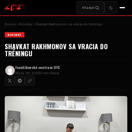
Hľadať
Domov
Novinky
Shavkat Rakhmonov sa vracia do tréningu
NOVINKY
SHAVKAT RAKHMONOV SA VRACIA DO
TRÉNINGU
Fanúšikovské centrum UFC
Môže 28, 2026
5 min čítané