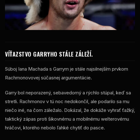
VÍŤAZSTVO GARRYHO STÁLE ZÁLEŽÍ.
Súboj Iana Machada s Garrym je stále najsilnejším prvkom
Rachmonovovej súčasnej argumentácie.
Garry bol neporazený, sebavedomý a rýchlo stúpal, keď sa
stretli. Rachmonov v tú noc nedokončil, ale podarilo sa mu
niečo iné, na čom záležalo. Dokázal, že dokáže vyhrať ťažký,
taktický zápas proti šikovnému a mobilnému welterovému
hráčovi, ktorého nebolo ľahké chytiť do pasce.