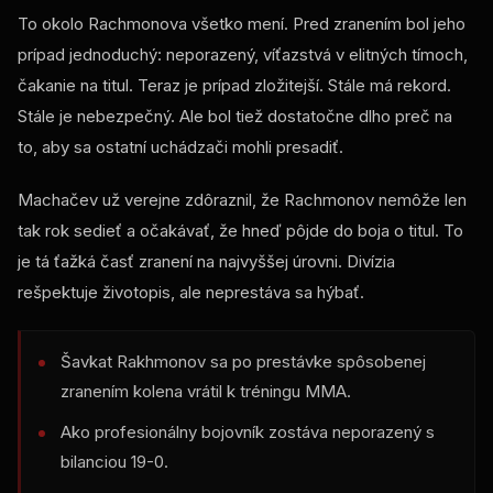
To okolo Rachmonova všetko mení. Pred zranením bol jeho
prípad jednoduchý: neporazený, víťazstvá v elitných tímoch,
čakanie na titul. Teraz je prípad zložitejší. Stále má rekord.
Stále je nebezpečný. Ale bol tiež dostatočne dlho preč na
to, aby sa ostatní uchádzači mohli presadiť.
Machačev už verejne zdôraznil, že Rachmonov nemôže len
tak rok sedieť a očakávať, že hneď pôjde do boja o titul. To
je tá ťažká časť zranení na najvyššej úrovni. Divízia
rešpektuje životopis, ale neprestáva sa hýbať.
Šavkat Rakhmonov sa po prestávke spôsobenej
zranením kolena vrátil k tréningu MMA.
Ako profesionálny bojovník zostáva neporazený s
bilanciou 19-0.