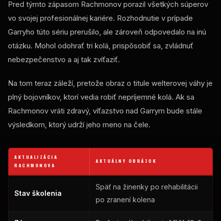
Pred týmto zápasom Rachmonov porazil všetkých súperov
vo svojej profesionálnej kariére. Rozhodnutie v prípade
Garryho túto sériu prerušilo, ale zároveň odpovedalo na inú
otázku. Mohol odohrať tri kolá, prispôsobiť sa, zvládnuť
nebezpečenstvo a aj tak zvíťaziť.
Na tom teraz záleží, pretože obraz o titule welterovej váhy je
plný bojovníkov, ktorí vedia robiť nepríjemné kolá. Ak sa
Rachmonov vráti zdravý, víťazstvo nad Garrym bude stále
výsledkom, ktorý udrží jeho meno na čele.
AKTUALIZÁCIA
AKTUÁLNY OBRÁZOK
RACHMONOVA
Späť na žinenky po rehabilitácii
Stav školenia
po zranení kolena