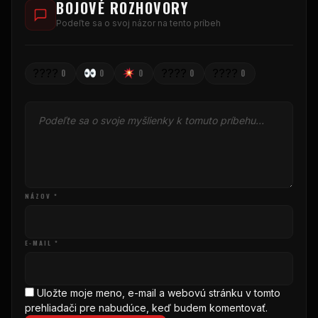
BOJOVÉ ROZHOVORY
Podeľte sa o svoj názor na tento príbeh
????
????
????
0
0
0
0
0
NÁZOV *
E-MAIL *
Uložte moje meno, e-mail a webovú stránku v tomto
prehliadači pre nabudúce, keď budem komentovať.