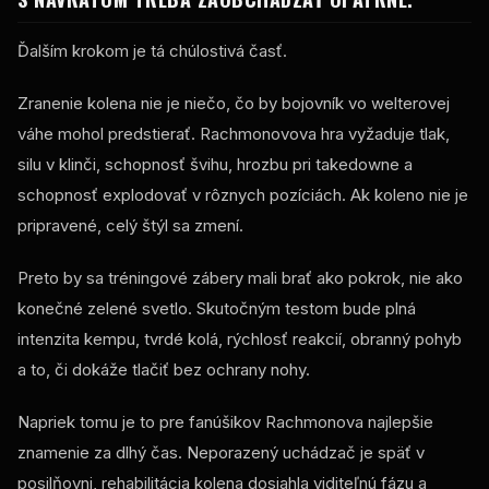
Ďalším krokom je tá chúlostivá časť.
Zranenie kolena nie je niečo, čo by bojovník vo welterovej
váhe mohol predstierať. Rachmonovova hra vyžaduje tlak,
silu v klinči, schopnosť švihu, hrozbu pri takedowne a
schopnosť explodovať v rôznych pozíciách. Ak koleno nie je
pripravené, celý štýl sa zmení.
Preto by sa tréningové zábery mali brať ako pokrok, nie ako
konečné zelené svetlo. Skutočným testom bude plná
intenzita kempu, tvrdé kolá, rýchlosť reakcií, obranný pohyb
a to, či dokáže tlačiť bez ochrany nohy.
Napriek tomu je to pre fanúšikov Rachmonova najlepšie
znamenie za dlhý čas. Neporazený uchádzač je späť v
posilňovni, rehabilitácia kolena dosiahla viditeľnú fázu a