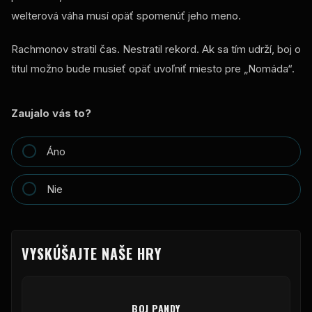
welterová váha musí opäť spomenúť jeho meno.
Rachmonov stratil čas. Nestratil rekord. Ak sa tím udrží, boj o
titul možno bude musieť opäť uvoľniť miesto pre „Nomáda“.
Zaujalo vás to?
Áno
Nie
VYSKÚŠAJTE NAŠE HRY
BOJ PANDY