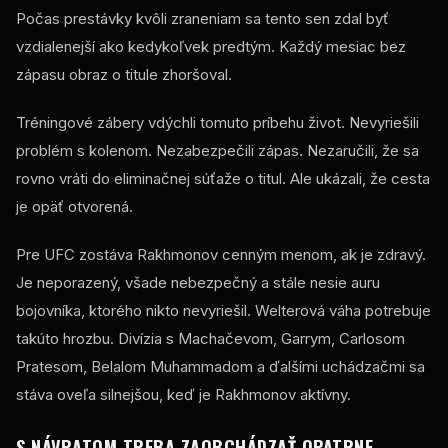
Počas prestávky kvôli zraneniam sa tento sen zdal byť
vzdialenejší ako kedykoľvek predtým. Každý mesiac bez
zápasu obraz o titule zhoršoval.
Tréningové zábery vdýchli tomuto príbehu život. Nevyriešili
problém s kolenom. Nezabezpečili zápas. Nezaručili, že sa
rovno vráti do eliminačnej súťaže o titul. Ale ukázali, že cesta
je opäť otvorená.
Pre UFC zostáva Rakhmonov cenným menom, ak je zdravý.
Je neporazený, všade nebezpečný a stále nesie auru
bojovníka, ktorého nikto nevyriešil. Welterová váha potrebuje
takúto hrozbu. Divízia s Machačevom, Garrym, Carlosom
Pratesom, Belalom Muhammadom a ďalšími uchádzačmi sa
stáva oveľa silnejšou, keď je Rakhmonov aktívny.
S NÁVRATOM TREBA ZAOBCHÁDZAŤ OPATRNE.