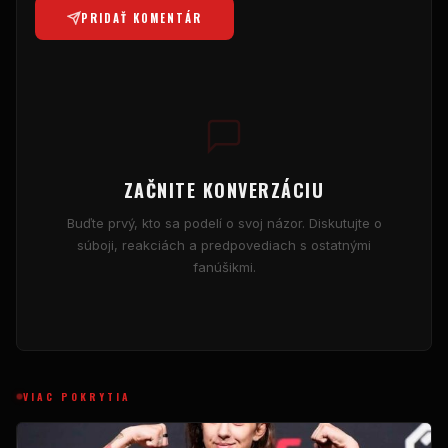
PRIDAŤ KOMENTÁR
ZAČNITE KONVERZÁCIU
Buďte prvý, kto sa podelí o svoj názor. Diskutujte o
súboji, reakciách a predpovediach s ostatnými
fanúšikmi.
VIAC POKRYTIA