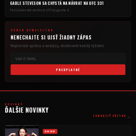
GABLE STEVESON SA CHYSTÁ NA NÁVRAT NA UFC 331
Fanúšikovské centrum UFC
augusta 6
ODBER NEWSLETTRA
NENECHAJTE SI UJSŤ ŽIADNY ZÁPAS
Najnovšie správy a analýzy, dodávané každý týždeň.
PREDPLATNÉ
NOVINKY
ĎALŠIE NOVINKY
→
ZOBRAZIŤ VŠETKO
NOVINKY