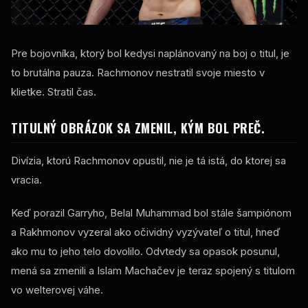
Pre bojovníka, ktorý bol kedysi naplánovaný na boj o titul, je
to brutálna pauza. Rachmonov nestratil svoje miesto v
klietke. Stratil čas.
TITULNÝ OBRÁZOK SA ZMENIL, KÝM BOL PREČ.
Divízia, ktorú Rachmonov opustil, nie je tá istá, do ktorej sa
vracia.
Keď porazil Garryho, Belal Muhammad bol stále šampiónom
a Rakhmonov vyzeral ako očividný vyzývateľ o titul, hneď
ako mu to jeho telo dovolilo. Odvtedy sa opasok posunul,
mená sa zmenili a Islam Machačev je teraz spojený s titulom
vo welterovej váhe.