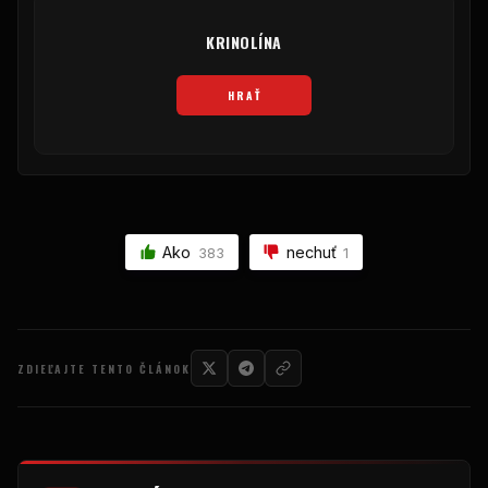
KRINOLÍNA
HRAŤ
Ako
nechuť
383
1
ZDIEĽAJTE TENTO ČLÁNOK