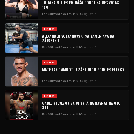
JULIANA MILLER PRINÁŠA POKOJ NA UFC VEGAS
120
Fanúšikovské centrum UFC
augusta 6
NOVINKY
ALEXANDER VOLKANOVSKI SA ZAMERIAVA NA
ZÁPASENIE
Fanúšikovské centrum UFC
augusta 6
NOVINKY
MATEUSZ GAMROT JE ZÁSLUHOU POIRIER ENERGY
Fanúšikovské centrum UFC
augusta 6
NOVINKY
GABLE STEVESON SA CHYSTÁ NA NÁVRAT NA UFC
331
Fanúšikovské centrum UFC
augusta 6