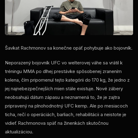
Šavkat Rachmonov sa konečne opäť pohybuje ako bojovník.
Neporazený bojovník UFC vo welterovej váhe sa vrátil k
tréningu MMA po dlhej prestávke spôsobenej zranením
kolena, čím pripomenul tejto kategórii do 170 kg, že jedno z
jej najnebezpečnejších mien stále existuje. Nové zábery
neobsahujú dátum zápasu a neznamená to, že je zajtra
pripravený na plnohodnotný UFC kemp. Ale po mesiacoch
ticha, rečí o operáciách, barliach, rehabilitácii a neistote je
vidieť Rachmonova späť na žinenkách skutočnou
aktualizáciou.