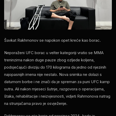
Šavkat Rakhmonov se napokon opet kreće kao borac.
Neporaženi UFC borac u velter kategoriji vratio se MMA
treninzima nakon duge pauze zbog ozljede koljena,
podsjećajući diviziju do 170 kilograma da jedno od njezinih
najopasnijih imena nije nestalo. Nova snimka ne dolazi s
datumom borbe i ne znači da je spreman za puni UFC kamp
sutra. Ali nakon mjeseci šutnje, razgovora o operacijama,
štaka, rehabilitacije i neizvjesnosti, vidjeti Rahmonova natrag
na strunjačama pravo je osvježenje.
Rakhmonov se nije borio od prosinca 2024., kada je