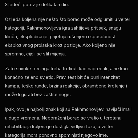
Sljedeći potez je delikatan dio.
Ozljeda koljena nije nešto što borac može odglumiti u velter
kategoriji. Rakhmonovljeva igra zahtijeva pritisak, snagu
klinča, eksplodiranje, prijetnju rušenjem i sposobnost
eksplozivnog prolaska kroz pozicije. Ako koljeno nije
spremno, cijeli se stil mijenja.
Zato snimke treninga treba tretirati kao napredak, a ne kao
konačno zeleno svjetlo. Pravi test bit će puni intenzitet
kampa, teške runde, brzina reakcije, obrambeno kretanje i
može li gurati bez zaštite noge.
Ipak, ovo je najbolji znak koji su Rakhmonovljevi navijači imali
u dugo vremena. Neporaženi borac se vratio u teretanu,
rehabilitacija koljena je dostigla vidljivu fazu, a velter
kategorija mora ponovno spominjati njegovo ime.