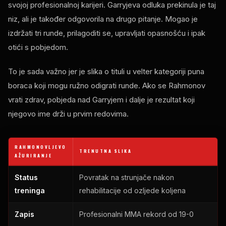
svojoj profesionalnoj karijeri. Garryjeva odluka prekinula je taj
niz, ali je također odgovorila na drugo pitanje. Mogao je
izdržati tri runde, prilagoditi se, upravljati opasnošću i ipak
otići s pobjedom.
To je sada važno jer je slika o tituli u velter kategoriji puna
boraca koji mogu ružno odigrati runde. Ako se Rahmonov
vrati zdrav, pobjeda nad Garryjem i dalje je rezultat koji
njegovo ime drži u prvim redovima.
RAHMONOVLJEVO
TRENUTNA SLIKA
AŽURIRANJE
Status
Povratak na strunjače nakon
treninga
rehabilitacije od ozljede koljena
Zapis
Profesionalni MMA rekord od 19-0