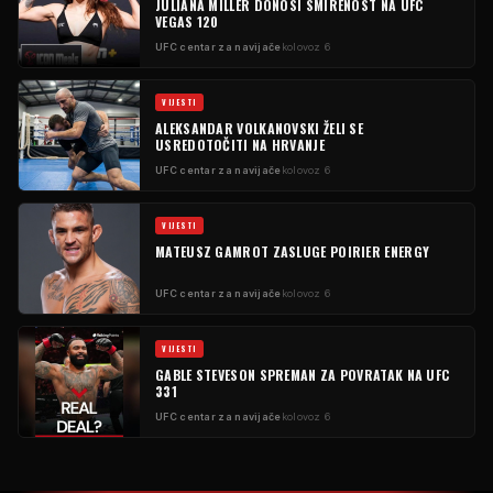
JULIANA MILLER DONOSI SMIRENOST NA UFC
VEGAS 120
UFC centar za navijače
kolovoz 6
VIJESTI
ALEKSANDAR VOLKANOVSKI ŽELI SE
USREDOTOČITI NA HRVANJE
UFC centar za navijače
kolovoz 6
VIJESTI
MATEUSZ GAMROT ZASLUGE POIRIER ENERGY
UFC centar za navijače
kolovoz 6
VIJESTI
GABLE STEVESON SPREMAN ZA POVRATAK NA UFC
331
UFC centar za navijače
kolovoz 6