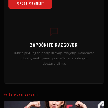
POST COMMENT
ZAPOČNITE RAZGOVOR
Budite prvi koji će podijeliti svoje mišljenje. Raspravite
o borbi, reakcijama i predviđanjima s drugim
obožavateljima.
VIŠE POKRIVENOSTI