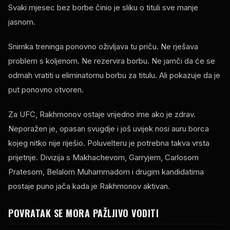
Svaki mjesec bez borbe činio je sliku o tituli sve manje
jasnom.
Snimka treninga ponovno oživljava tu priču. Ne rješava
problem s koljenom. Ne rezervira borbu. Ne jamči da će se
odmah vratiti u eliminatornu borbu za titulu. Ali pokazuje da je
put ponovno otvoren.
Za UFC, Rakhmonov ostaje vrijedno ime ako je zdrav.
Neporažen je, opasan svugdje i još uvijek nosi auru borca ​​
kojeg nitko nije riješio. Poluvelteru je potrebna takva vrsta
prijetnje. Divizija s Makhachevom, Garryjem, Carlosom
Pratesom, Belalom Muhammadom i drugim kandidatima
postaje puno jača kada je Rakhmonov aktivan.
POVRATAK SE MORA PAŽLJIVO VODITI