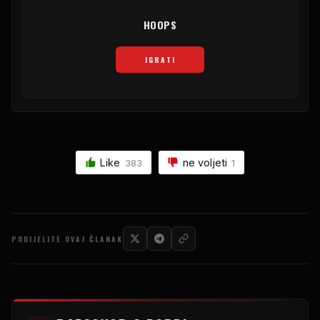
HOOPS
IGRATI
Like
ne voljeti
383
1
PODIJELITE OVAJ ČLANAK