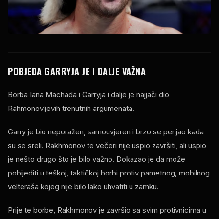
POBJEDA GARRYJA JE I DALJE VAŽNA
Borba Iana Machada i Garryja i dalje je najjači dio
Rahmonovljevih trenutnih argumenata.
Garry je bio neporažen, samouvjeren i brzo se penjao kada
su se sreli. Rakhmonov te večeri nije uspio završiti, ali uspio
je nešto drugo što je bilo važno. Dokazao je da može
pobijediti u teškoj, taktičkoj borbi protiv pametnog, mobilnog
velteraša kojeg nije bilo lako uhvatiti u zamku.
Prije te borbe, Rakhmonov je završio sa svim protivnicima u