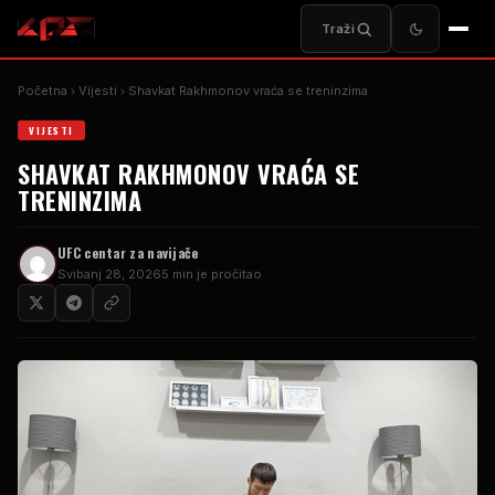
Traži
Početna
Vijesti
Shavkat Rakhmonov vraća se treninzima
VIJESTI
SHAVKAT RAKHMONOV VRAĆA SE
TRENINZIMA
UFC centar za navijače
Svibanj 28, 2026
5 min je pročitao