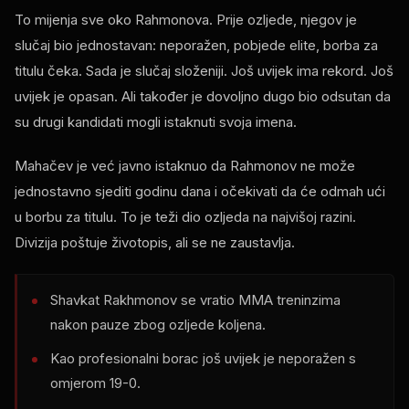
To mijenja sve oko Rahmonova. Prije ozljede, njegov je
slučaj bio jednostavan: neporažen, pobjede elite, borba za
titulu čeka. Sada je slučaj složeniji. Još uvijek ima rekord. Još
uvijek je opasan. Ali također je dovoljno dugo bio odsutan da
su drugi kandidati mogli istaknuti svoja imena.
Mahačev je već javno istaknuo da Rahmonov ne može
jednostavno sjediti godinu dana i očekivati ​​da će odmah ući
u borbu za titulu. To je teži dio ozljeda na najvišoj razini.
Divizija poštuje životopis, ali se ne zaustavlja.
Shavkat Rakhmonov se vratio MMA treninzima
nakon pauze zbog ozljede koljena.
Kao profesionalni borac još uvijek je neporažen s
omjerom 19-0.