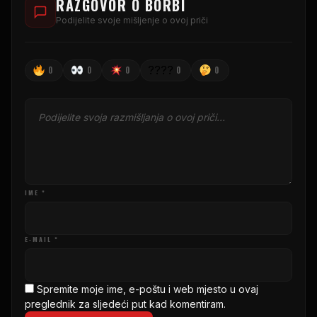
RAZGOVOR O BORBI
Podijelite svoje mišljenje o ovoj priči
????
0
0
0
0
0
IME *
E-MAIL *
Spremite moje ime, e-poštu i web mjesto u ovaj
preglednik za sljedeći put kad komentiram.