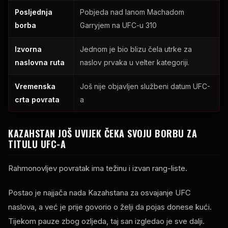
Posljednja
Pobjeda nad Ianom Machadom
borba
Garryjem na UFC-u 310
Izvorna
Jednom je bio blizu čela utrke za
naslovna ruta
naslov prvaka u velter kategoriji.
Vremenska
Još nije objavljen službeni datum UFC-
crta povrata
a
KAZAHSTAN JOŠ UVIJEK ČEKA SVOJU BORBU ZA
TITULU UFC-A
Rahmonovljev povratak ima težinu i izvan rang-liste.
Postao je najjača nada Kazahstana za osvajanje UFC
naslova, a već je prije govorio o želji da pojas donese kući.
Tijekom pauze zbog ozljeda, taj san izgledao je sve dalji.