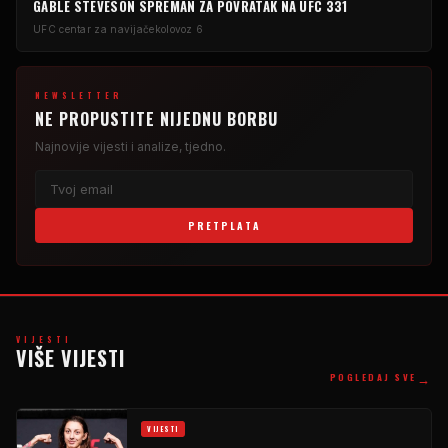
GABLE STEVESON SPREMAN ZA POVRATAK NA UFC 331
UFC centar za navijače
kolovoz 6
NEWSLETTER
NE PROPUSTITE NIJEDNU BORBU
Najnovije vijesti i analize, tjedno.
PRETPLATA
VIJESTI
VIŠE VIJESTI
→
POGLEDAJ SVE
VIJESTI