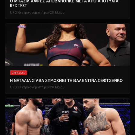
Ο ΜΠΑΣΊΛ ΧΑΦΈΖ ΑΠΟΒΛΉΘΗΚΕ ΜΕΤΆ ΑΠΌ ΑΠΟΤΥΧΊΑ
UFC
TEST
UFC
Κέντρο ανεμιστήρων
28 Μαΐου
ΕΙΔΉΣΕΙΣ
Η ΝΑΤΑΛΊΑ ΣΊΛΒΑ ΣΠΡΏΧΝΕΙ ΤΗ ΒΑΛΕΝΤΊΝΑ ΣΕΦΤΣΈΝΚΟ
UFC
Κέντρο ανεμιστήρων
28 Μαΐου