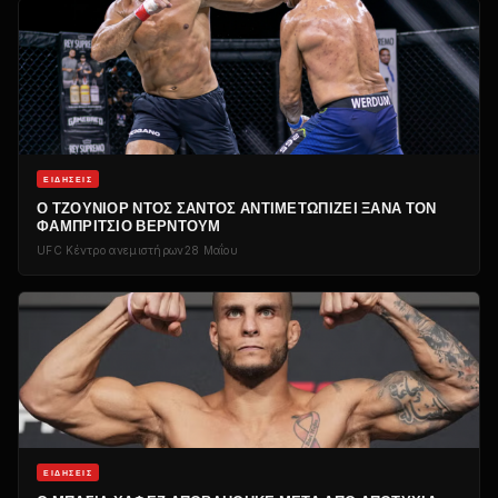
ΕΙΔΉΣΕΙΣ
Ο ΤΖΟΎΝΙΟΡ ΝΤΟΣ ΣΆΝΤΟΣ ΑΝΤΙΜΕΤΩΠΊΖΕΙ ΞΑΝΆ ΤΟΝ
ΦΑΜΠΡΊΤΣΙΟ ΒΈΡΝΤΟΥΜ
UFC
Κέντρο ανεμιστήρων
28 Μαΐου
ΕΙΔΉΣΕΙΣ