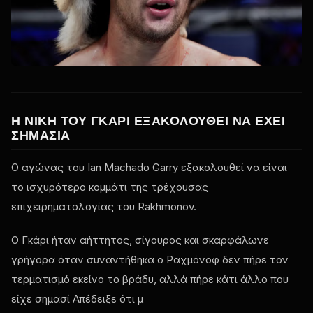
Η ΝΊΚΗ ΤΟΥ ΓΚΆΡΙ ΕΞΑΚΟΛΟΥΘΕΊ ΝΑ ΈΧΕΙ
ΣΗΜΑΣΊΑ
Ο αγώνας του Ian Machado Garry εξακολουθεί να είναι
το ισχυρότερο κομμάτι της τρέχουσας
επιχειρηματολογίας του Rakhmonov.
Ο Γκάρι ήταν αήττητος, σίγουρος και σκαρφάλωνε
γρήγορα όταν συναντήθηκα ο Ραχμόνοφ δεν πήρε τον
τερματισμό εκείνο το βράδυ, αλλά πήρε κάτι άλλο που
είχε σημασί Απέδειξε ότι μ