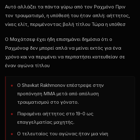
Αυτό αλλάζει τα πάντα γύρω από τον Ραχμόνο Πριν
τον τραυματισμό, η υπόθεσή του ήταν απλή: αήττητος,
νίκες ελίτ, περιμένοντας βολή τίτλου Τώρα η υπόθεσ
Ο Μαχάτσεφ έχει ήδη επισημάνει δημόσια ότι ο
Ραχμόνοφ δεν μπορεί απλά να μείνει εκτός για ένα
χρόνο και να περιμένει να περπατήσει κατευθείαν σε
έναν αγώνα τίτλου
Ο Shavkat Rakhmonov επέστρεψε στην
προπόνηση MMA μετά από απόλυση
τραυματισμού στο γόνατο.
Παραμένει αήττητος στο 19-0 ως
επαγγελματίας μαχητής.
Ο τελευταίος του αγώνας ήταν μια νίκη