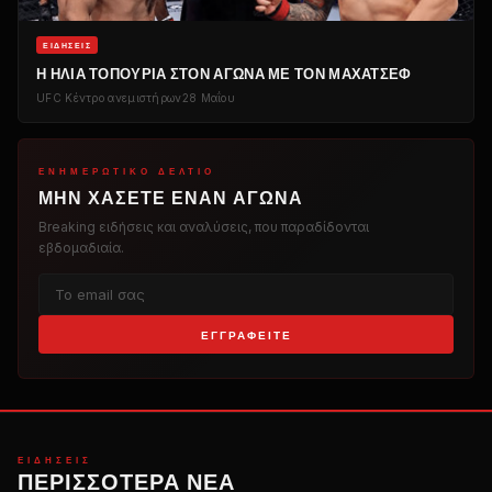
ΕΙΔΉΣΕΙΣ
Η ΗΛΊΑ ΤΟΠΟΥΡΊΑ ΣΤΟΝ ΑΓΏΝΑ ΜΕ ΤΟΝ ΜΑΧΆΤΣΕΦ
UFC
Κέντρο ανεμιστήρων
28 Μαΐου
ΕΝΗΜΕΡΩΤΙΚΌ ΔΕΛΤΊΟ
ΜΗΝ ΧΆΣΕΤΕ ΈΝΑΝ ΑΓΏΝΑ
Breaking
ειδήσεις και αναλύσεις, που παραδίδονται
εβδομαδιαία.
ΕΓΓΡΑΦΕΊΤΕ
ΕΙΔΉΣΕΙΣ
ΠΕΡΙΣΣΌΤΕΡΑ ΝΈΑ