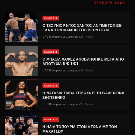
→
ΠΡΟΒΟΛΉ ΌΛΩΝ
ΕΙΔΉΣΕΙΣ
Ο ΤΖΟΎΝΙΟΡ ΝΤΟΣ ΣΆΝΤΟΣ ΑΝΤΙΜΕΤΩΠΊΖΕΙ
ΞΑΝΆ ΤΟΝ ΦΑΜΠΡΊΤΣΙΟ ΒΈΡΝΤΟΥΜ
UFC
Κέντρο ανεμιστήρων
28 Μαΐου
ΕΙΔΉΣΕΙΣ
Ο ΜΠΑΣΊΛ ΧΑΦΈΖ ΑΠΟΒΛΉΘΗΚΕ ΜΕΤΆ ΑΠΌ
ΑΠΟΤΥΧΊΑ
UFC
TEST
UFC
Κέντρο ανεμιστήρων
28 Μαΐου
ΕΙΔΉΣΕΙΣ
Η ΝΑΤΑΛΊΑ ΣΊΛΒΑ ΣΠΡΏΧΝΕΙ ΤΗ ΒΑΛΕΝΤΊΝΑ
ΣΕΦΤΣΈΝΚΟ
UFC
Κέντρο ανεμιστήρων
28 Μαΐου
ΕΙΔΉΣΕΙΣ
Η ΗΛΊΑ ΤΟΠΟΥΡΊΑ ΣΤΟΝ ΑΓΏΝΑ ΜΕ ΤΟΝ
ΜΑΧΆΤΣΕΦ