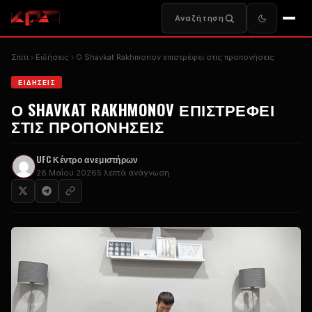
Αναζήτηση
Σπίτι
Ειδήσεις
Ο Shavkat Rakhmonov επιστρέφει στις προπονήσεις
ΕΙΔΉΣΕΙΣ
Ο SHAVKAT RAKHMONOV ΕΠΙΣΤΡΈΦΕΙ
ΣΤΙΣ ΠΡΟΠΟΝΉΣΕΙΣ
UFC
Κέντρο ανεμιστήρων
28 Μαΐου 2026
5 λεπτά ανάγνωση