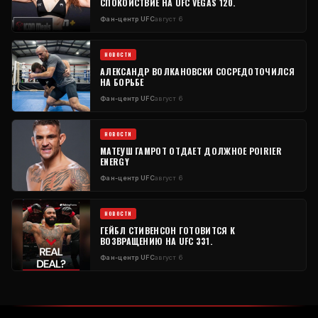
СПОКОЙСТВИЕ НА UFC VEGAS 120.
Фан-центр UFC
август 6
НОВОСТИ
АЛЕКСАНДР ВОЛКАНОВСКИ СОСРЕДОТОЧИЛСЯ
НА БОРЬБЕ
Фан-центр UFC
август 6
НОВОСТИ
МАТЕУШ ГАМРОТ ОТДАЕТ ДОЛЖНОЕ POIRIER
ENERGY
Фан-центр UFC
август 6
НОВОСТИ
ГЕЙБЛ СТИВЕНСОН ГОТОВИТСЯ К
ВОЗВРАЩЕНИЮ НА UFC 331.
Фан-центр UFC
август 6