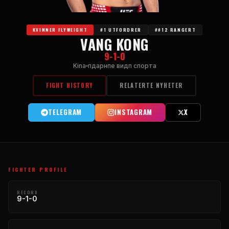
KVINNER FLYWEIGHT
#1 UTFORDRER
##12 RANGERT
VANG KONG
9-1-0
Kina
пдарнпе видп спорта
FIGHT HISTORY
RELATERTE NYHETER
TELEGRAM
INSTAGRAM
X
FIGHTER PROFILE
RECORD
9-1-0