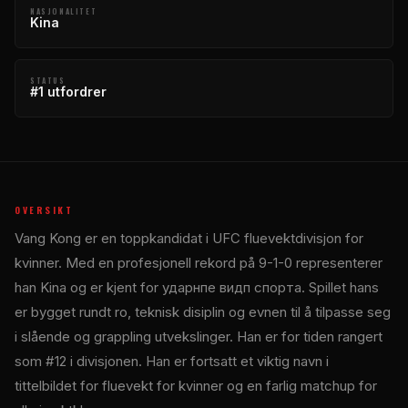
NASJONALITET
Kina
STATUS
#1 utfordrer
OVERSIKT
Vang Kong er en toppkandidat i
UFC
fluevektdivisjon for
kvinner. Med en profesjonell rekord på 9-1-0 representerer
han Kina og er kjent for ударнпе видп спорта. Spillet hans
er bygget rundt ro, teknisk disiplin og evnen til å tilpasse seg
i slående og grappling utvekslinger. Han er for tiden rangert
som #12 i divisjonen. Han er fortsatt et viktig navn i
tittelbildet for fluevekt for kvinner og en farlig matchup for