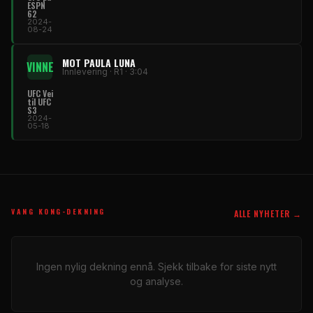
ESPN
62
2024-
08-24
MOT PAULA LUNA
VINNE
Innlevering · R1 · 3:04
UFC
Vei
til
UFC
S3
2024-
05-18
VANG KONG-DEKNING
ALLE NYHETER →
Ingen nylig dekning ennå. Sjekk tilbake for siste nytt
og analyse.