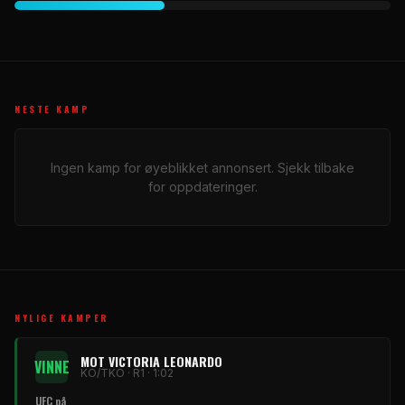
NESTE KAMP
Ingen kamp for øyeblikket annonsert. Sjekk tilbake
for oppdateringer.
NYLIGE KAMPER
MOT VICTORIA LEONARDO
VINNE
KO/TKO · R1 · 1:02
UFC
på