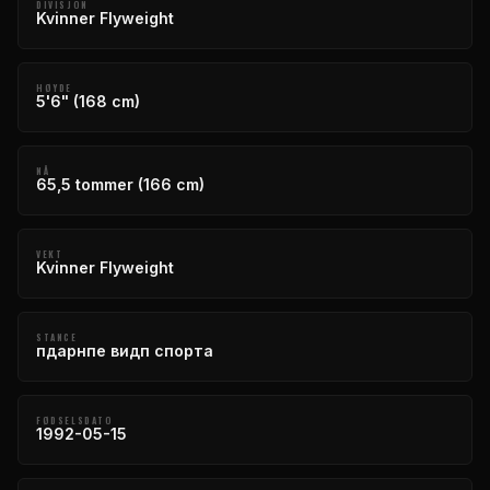
DIVISJON
Kvinner Flyweight
HØYDE
5'6" (168 cm)
NÅ
65,5 tommer (166 cm)
VEKT
Kvinner Flyweight
STANCE
пдарнпе видп спорта
FØDSELSDATO
1992-05-15