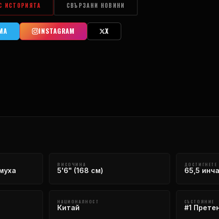
 С ИСТОРИЯТА
СВЪРЗАНИ НОВИНИ
МА
INSTAGRAM
X
ВИСОЧИНА
ДОСТИГНЕТЕ
муха
5'6" (168 см)
65,5 инча
НАЦИОНАЛНОСТ
СЪСТОЯНИЕ
Китай
#1 Прете