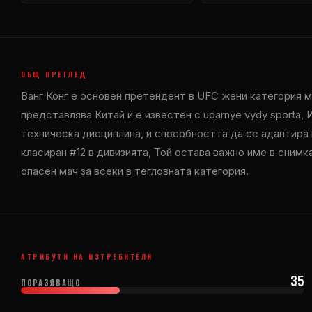
ОБЩ ПРЕГЛЕД
Ванг Конг е основен претендент в
UFC
жени категория му
представлява Китай и е известен с udarnye vydy sporta,
техническа дисциплина, и способността да се адаптира в
класиран #12 в дивизията, Той остава важно име в снимк
опасен мач за всеки в тегловната категория.
АТРИБУТИ НА ИЗТРЕБИТЕЛЯ
35
ПОРАЗЯВАЩО