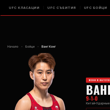
UFC
КЛАСАЦИИ
UFC
СЪБИТИЯ
UFC
БОЙЦИ
Начало
•
Бойци
•
Ванг Конг
ЖЕНИ В КАТЕГ
ВАН
9-1-0
Китай
Ударные