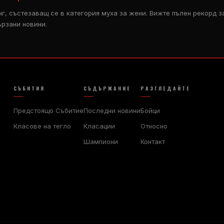
нг, състезаващ се в категория муха за жени. Вижте пълен рекорд за
ързани новини.
СЪБИТИЯ
СЪДЪРЖАНИЕ
РАЗГЛЕДАЙТЕ
Предстоящо Събитие
Последни новини
Бойци
Класове на тегло
Класации
Относно
Шампиони
Контакт