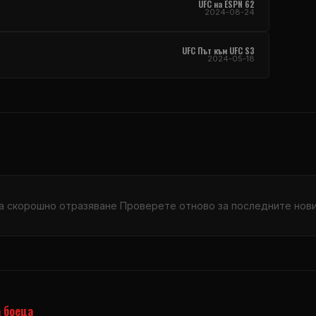
UFC
на ESPN 62
2024-08-24
UFC
Път към
UFC
S3
2024-05-18
а скорошно отразяване Проверете отново за последните новин
 боеца