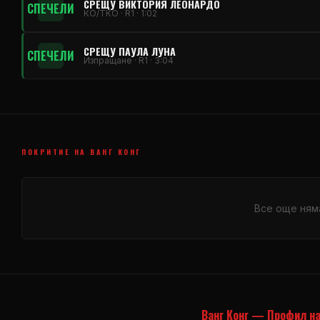
СРЕЩУ ВИКТОРИЯ ЛЕОНАРДО
СПЕЧЕЛИ
КО/ТКО · R1 · 1:02
СРЕЩУ ПАУЛА ЛУНА
СПЕЧЕЛИ
Изпращане · R1 · 3:04
ПОКРИТИЕ НА ВАНГ КОНГ
Все още ням
Ванг Конг — Профил на