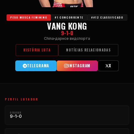
PESO MOSCA FEMININO
#1 CONCORRENTE
##12 CLASSIFICADO
VANG KONG
9-1-0
China
дарнсе видспорта
HISTÓRIA LUTA
NOTÍCIAS RELACIONADAS
TELEGRAMA
INSTAGRAM
X
PERFIL LUTADOR
GRAVAR
9-1-0