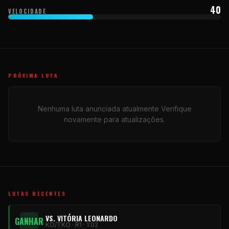
40
VELOCIDADE
PRÓXIMA LUTA
Nenhuma luta anunciada atualmente Verifique
novamente para atualizações.
LUTAS RECENTES
VS. VITÓRIA LEONARDO
GANHAR
KO/TKO · R1 · 1:02