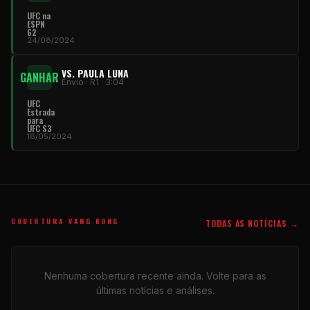
UFC
na
ESPN
62
24/08/2024
VS. PAULA LUNA
GANHAR
Envio · R1 · 3:04
UFC
Estrada
para
UFC
S3
18/05/2024
COBERTURA VANG KONG
TODAS AS NOTÍCIAS →
Nenhuma cobertura recente ainda. Volte para as
últimas notícias e análises.