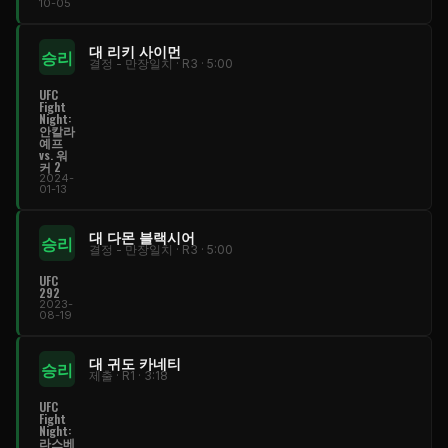
10-05
대 리키 사이먼
승리
결정 - 만장일치 · R3 · 5:00
UFC
Fight
Night
:
안칼라
예프
vs. 워
커 2
2024-
01-13
대 다몬 블랙시어
승리
결정 - 만장일치 · R3 · 5:00
UFC
292
2023-
08-19
대 귀도 카네티
승리
제출 · R1 · 3:18
UFC
Fight
Night
:
라스베