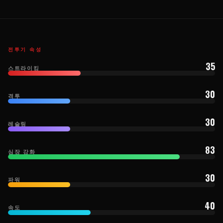
전투기 속성
35
스트라이킹
30
격투
30
레슬링
83
심장 강화
30
파워
40
속도