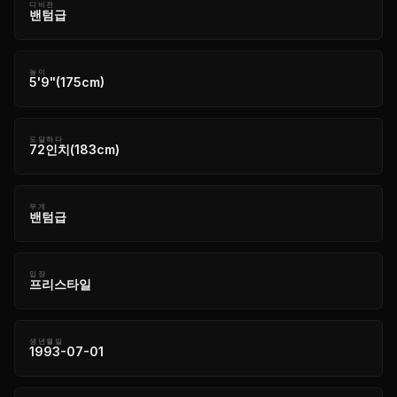
디비전
밴텀급
높이
5'9"(175cm)
도달하다
72인치(183cm)
무게
밴텀급
입장
프리스타일
생년월일
1993-07-01