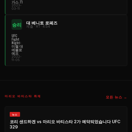
가스 71
2023-
03-11
대 베니토 로페즈
승리
제출 · R1 · 4:54
UFC
Fight
Night
:
미첼 대
에블로
예프
2022-
11-05
마리오 바티스타 취재
모든 뉴스 →
뉴스
코리 샌드하겐 vs 마리오 바티스타 2가 예약되었습니다
UFC
329