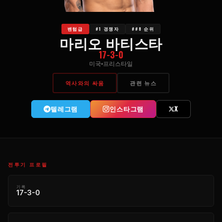
밴텀급
#1 경쟁자
##8 순위
마리오 바티스타
17-3-0
미국
프리스타일
역사와의 싸움
관련 뉴스
텔레그램
인스타그램
X
전투기 프로필
기록
17-3-0