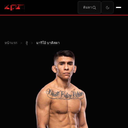
ค้นหา
หน้าแรก
>
สู้
>
มาริโอ้ บาติสตา