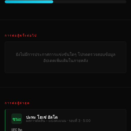
การต่อสู้ครั้งต่อไป
ยังไม่มีการประกาศการแข่งขันใดๆ โปรดตรวจสอบข้อมูล
อัปเดตเพิ่มเติมในภายหลัง
การต่อสู้ล่าสุด
ปะทะ โฮเซ่ อัลโด
ชนะ
ผลการตัดสิน - แบ่งคะแนน · รอบที่ 3 · 5:00
UFC ฮิต