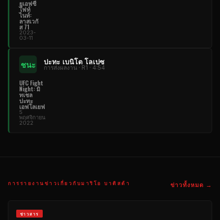
ยูเอฟซี
ไฟท์
ไนท์:
ลาสเวกั
ส 71
2023-
03-11
ปะทะ เบนิโต โลเปซ
ชนะ
การส่งผลงาน · R1 · 4:54
UFC Fight
Night: มิ
ทเชล
ปะทะ
เอฟโลเยฟ
5
พฤศจิกายน
2022
การรายงานข่าวเกี่ยวกับมาริโอ บาติสต้า
ข่าวทั้งหมด →
ข่าวสาร