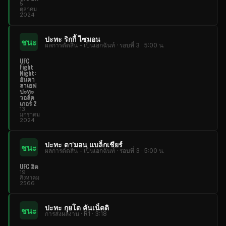
5
ตุลาคม
2024
ปะทะ ริกกี้ ไซมอน
ชนะ
ผลการตัดสิน - เป็นเอกฉันท์ · รอบที่ 3 · 5:00 น.
UFC
Fight
Night:
อันคา
ลาเยฟ
ปะทะ
วอล์ค
เกอร์ 2
13
มกราคม
2024
ปะทะ ดา'มอน แบล็กเชียร์
ชนะ
ผลการตัดสิน - เป็นเอกฉันท์ · รอบที่ 3 · 5:00 น.
UFC ฮิต
19
สิงหาคม
2566
ปะทะ กุยโด คันเน็ตติ
ชนะ
การส่งผลงาน · R1 · 3:18