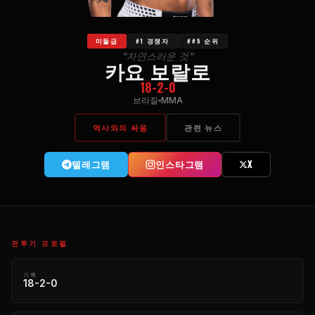
미들급
#1 경쟁자
##5 순위
"자연스러운 것"
카요 보랄로
18-2-0
브라질
MMA
역사와의 싸움
관련 뉴스
텔레그램
인스타그램
X
전투기 프로필
기록
18-2-0