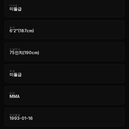
디비전
미들급
높이
6'2"(187cm)
도달하다
75인치(190cm)
무게
미들급
입장
MMA
생년월일
1993-01-16