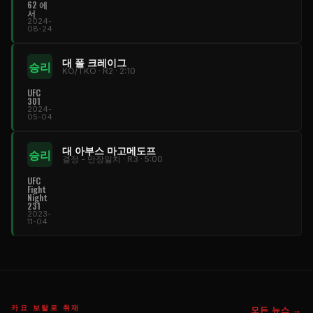
62 에
서
2024-
08-24
대 폴 크레이그
승리
KO/TKO · R2 · 2:10
UFC
301
2024-
05-04
대 아부스 마고메도프
승리
결정 - 만장일치 · R3 · 5:00
UFC
Fight
Night
231
2023-
11-04
카요 보랄로 취재
모든 뉴스 →