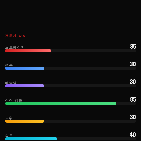
전투기 속성
35
스트라이킹
30
격투
30
레슬링
85
심장 강화
30
파워
40
속도