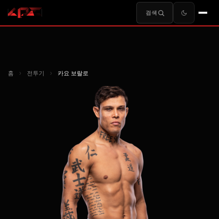
검색
홈
›
전투기
›
카요 보랄로