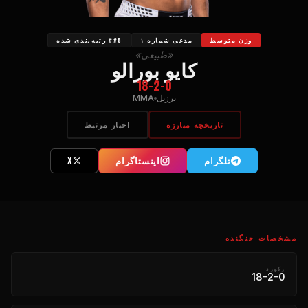
وزن متوسط
مدعی شماره ۱
##5 رتبه‌بندی شده
«طبیعی»
کایو بورالو
18-2-0
برزیل
MMA
تاریخچه مبارزه
اخبار مرتبط
تلگرام
اینستاگرام
X
مشخصات جنگنده
رکورد
18-2-0