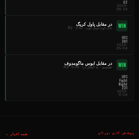
62
2024-
08-24
در مقابل پاول کریگ
WIN
ناک اوت/تیک اوت · R2 · 2:10
UFC
301
2024-
05-04
در مقابل ابوس ماگومدوف
WIN
تصمیم - به اتفاق آرا · R3 · 5:00
UFC
Fight
Night
231
2023-
11-04
پوشش کایو بورالو
همه اخبار →