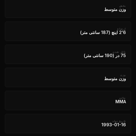
بخش
وزن متوسط
ارتفاع
6'2 اینچ (187 سانتی متر)
نائل شدن
75 در (190 سانتی متر)
وزن
وزن متوسط
حالت
MMA
تاریخ تولد
1993-01-16