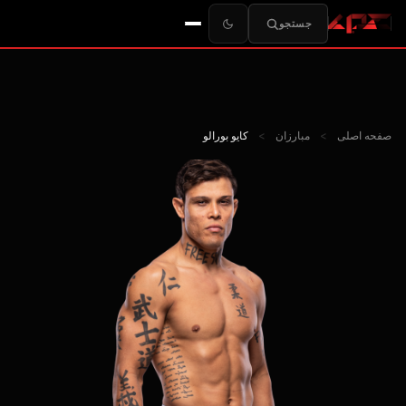
جستجو
صفحه اصلی
>
مبارزان
>
کایو بورالو