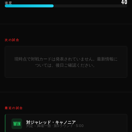
40
速度
次の試合
現時点で対戦カードは発表されていません。最新情報に
ついては、後日ご確認ください。
最近の試合
対ジャレッド・キャノニア
WIN
判定 - 満場一致 · 第5ラウンド · 5:00