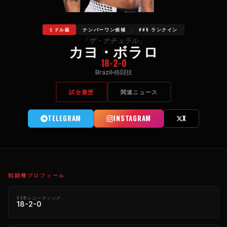
ミドル級
ナンバーワン候補
##5 ランクイン
「ザ・ナチュラル」
カヨ・ボラロ
18-2-0
Brazil
格闘技
試合履歴
関連ニュース
TELEGRAM
INSTAGRAM
X
戦闘機プロフィール
USBレコーディング
18-2-0