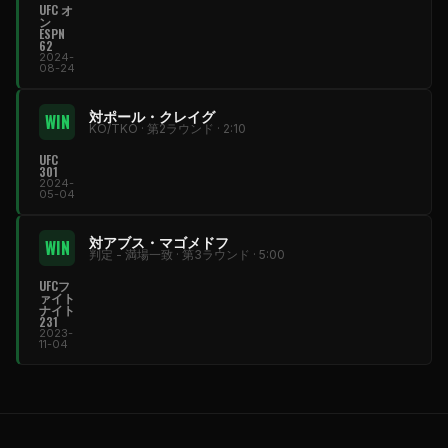
UFC オ
ン
ESPN
62
2024-
08-24
対ポール・クレイグ
WIN
KO/TKO · 第2ラウンド · 2:10
UFC
301
2024-
05-04
対アブス・マゴメドフ
WIN
判定 - 満場一致 · 第3ラウンド · 5:00
UFCフ
ァイト
ナイト
231
2023-
11-04