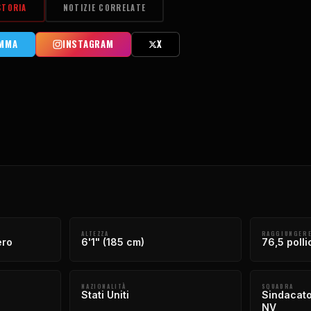
STORIA
NOTIZIE CORRELATE
AMMA
INSTAGRAM
X
ALTEZZA
RAGGIUNGER
ero
6'1" (185 cm)
76,5 polli
NAZIONALITÀ
SQUADRA
Stati Uniti
Sindacato
NV