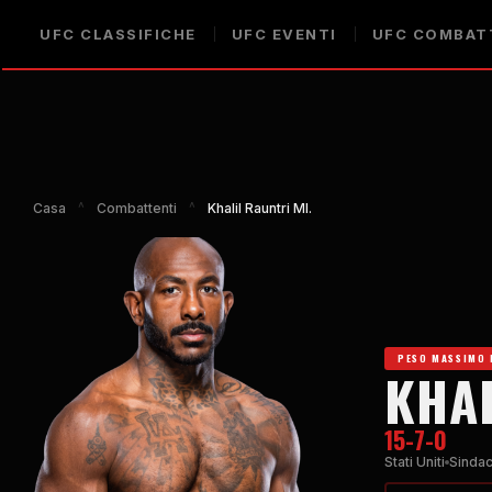
UFC
CLASSIFICHE
UFC
EVENTI
UFC
COMBAT
Casa
^
Combattenti
^
Khalil Rauntri Ml.
PESO MASSIMO 
KHAL
15-7-0
Stati Uniti
Sinda