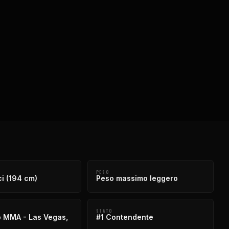
E
PESO
ci (194 cm)
Peso massimo leggero
STATO
 MMA - Las Vegas,
#1 Contendente