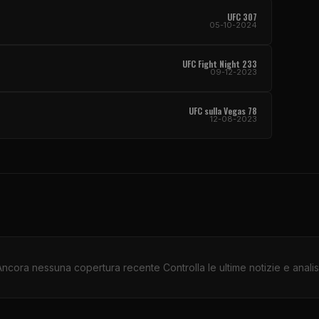
UFC
307
05-10-2024
UFC Fight Night
233
09-12-2023
UFC
sulla Vegas 78
12-08-2023
Ancora nessuna copertura recente Controlla le ultime notizie e analisi