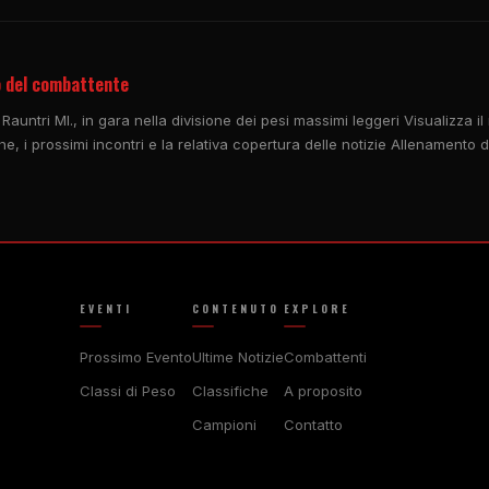
lo del combattente
 Rauntri Ml., in gara nella divisione dei pesi massimi leggeri Visualizza i
che, i prossimi incontri e la relativa copertura delle notizie Allenament
EVENTI
CONTENUTO
EXPLORE
Prossimo Evento
Ultime Notizie
Combattenti
Classi di Peso
Classifiche
A proposito
Campioni
Contatto