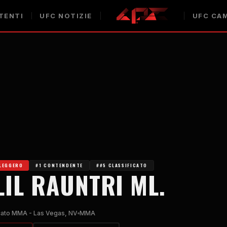
TENTI
UFC
NOTIZIE
UFC
CAM
LEGGERO
#1 CONTENDENTE
##5 CLASSIFICATO
IL RAUNTRI ML.
cato MMA - Las Vegas, NV
MMA