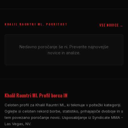
KHALIL RAUNTRI ML. POKRITOST
VSE NOVICE →
Nedavno poročanje še ni. Preverite najnovejše
novice in analize.
Khalil Rauntri Ml. Profil borca IN
Celoten profil za Khalil Rauntri Ml., ki tekmuje v poltežki kategoriji.
Oglejte si celoten rekord borbe, statistiko, prihajajoče dvoboje in s
tem povezano poročanje novic. Usposabljanje iz Syndicate MMA -
Las Vegas, NV.