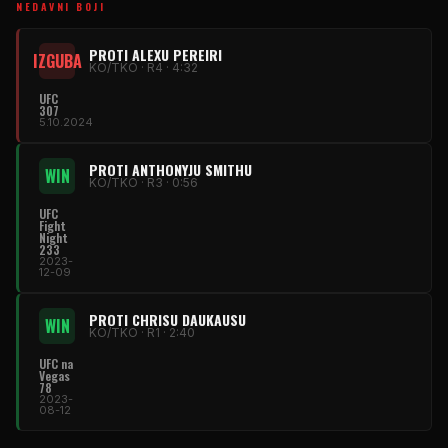
NEDAVNI BOJI
PROTI ALEXU PEREIRI
IZGUBA
KO/TKO · R4 · 4:32
UFC
307
5.10.2024
PROTI ANTHONYJU SMITHU
WIN
KO/TKO · R3 · 0:56
UFC
Fight
Night
233
2023-
12-09
PROTI CHRISU DAUKAUSU
WIN
KO/TKO · R1 · 2:40
UFC
na
Vegas
78
2023-
08-12