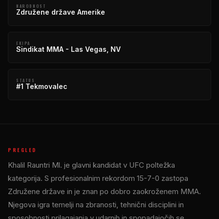
NARODNOST
Združene države Amerike
EKIPA
Sindikat MMA - Las Vegas, NV
STATUS
#1 Tekmovalec
PREGLED
Khalil Rauntri Ml. je glavni kandidat v
UFC
poltežka
kategorija. S profesionalnim rekordom 15-7-0 zastopa
Združene države in je znan po dobro zaokroženem MMA.
Njegova igra temelji na zbranosti, tehnični disciplini in
sposobnosti prilagajanja v udarnih in spopadajočih se