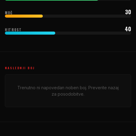
30
MOČ
40
HITROST
NASLEDNJI BOJ
Trenutno ni napovedan noben boj. Preverite nazaj
za posodobitve.