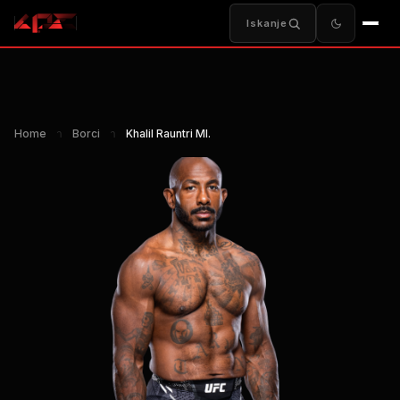
Iskanje
Home
า
Borci
า
Khalil Rauntri Ml.