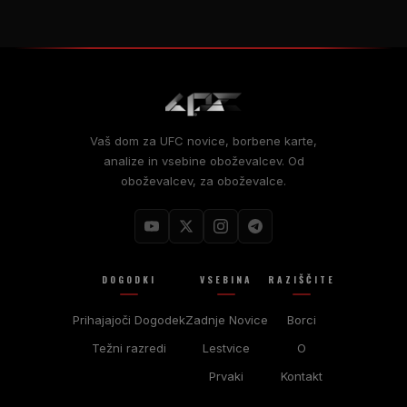
Vaš dom za
UFC
novice, borbene karte,
analize in vsebine oboževalcev. Od
oboževalcev, za oboževalce.
DOGODKI
VSEBINA
RAZIŠČITE
Prihajajoči Dogodek
Zadnje Novice
Borci
Težni razredi
Lestvice
O
Prvaki
Kontakt