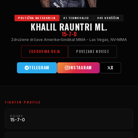
POLTEŽKA KATEGORIJA
#1 TEKMOVALEC
##5 UVRŠČEN
KHALIL RAUNTRI ML.
15-7-0
Združene države Amerike
Sindikat MMA - Las Vegas, NV
MMA
ZGODOVINA BOJA
POVEZANE NOVICE
TELEGRAM
INSTAGRAM
X
FIGHTER PROFILE
RECORD
15-7-0