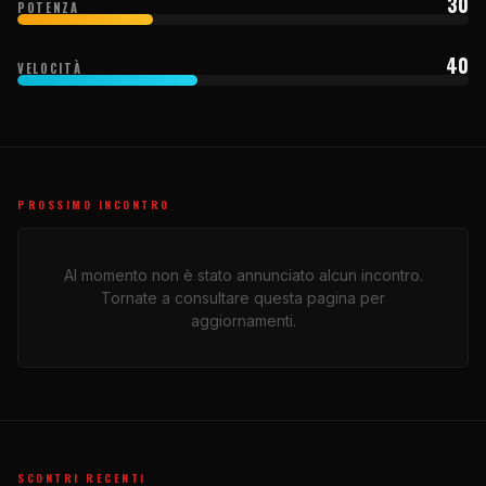
30
POTENZA
40
VELOCITÀ
PROSSIMO INCONTRO
Al momento non è stato annunciato alcun incontro.
Tornate a consultare questa pagina per
aggiornamenti.
SCONTRI RECENTI