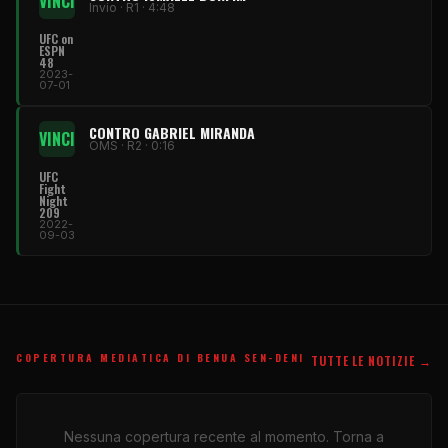
VINCI
Invio · R1 · 4:48
UFC on
ESPN
48
2023-
07-01
CONTRO GABRIEL MIRANDA
VINCI
OMS · R2 · 0:16
UFC
Fight
Night
209
2022-
09-03
COPERTURA MEDIATICA DI BENUA SEN-DENI
TUTTE LE NOTIZIE →
Nessuna copertura recente al momento. Torna a