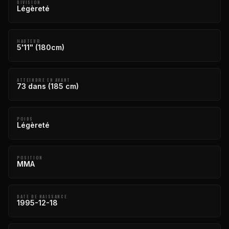
DIVISION
Légèreté
HAUTEUR
5'11" (180cm)
ATTEINDRE EN AVANT
73 dans (185 cm)
POIDS
Légèreté
POSITION
MMA
DATE DE NAISSANCE
1995-12-18