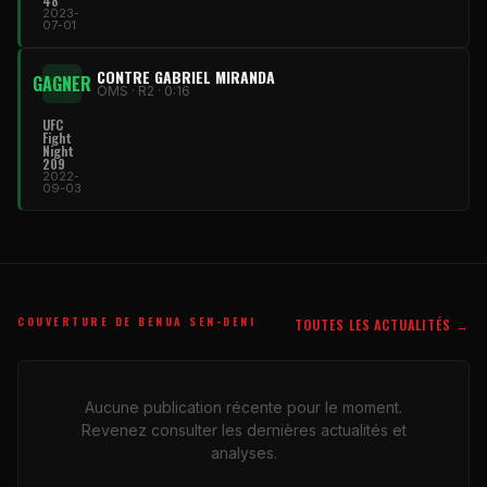
48
2023-
07-01
CONTRE GABRIEL MIRANDA
GAGNER
OMS · R2 · 0:16
UFC
Fight
Night
209
2022-
09-03
COUVERTURE DE BENUA SEN-DENI
TOUTES LES ACTUALITÉS →
Aucune publication récente pour le moment.
Revenez consulter les dernières actualités et
analyses.