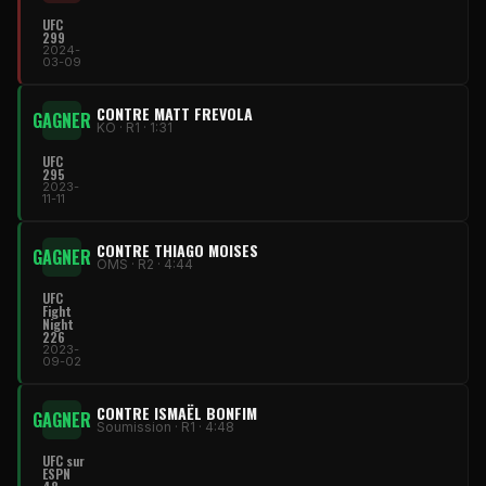
UFC
299
2024-
03-09
CONTRE MATT FREVOLA
GAGNER
KO · R1 · 1:31
UFC
295
2023-
11-11
CONTRE THIAGO MOISES
GAGNER
OMS · R2 · 4:44
UFC
Fight
Night
226
2023-
09-02
CONTRE ISMAËL BONFIM
GAGNER
Soumission · R1 · 4:48
UFC sur
ESPN