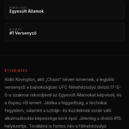
NEMZETISÉG
Egyesült Államok
ÁLLAPOT
#1 Versenyző
ÁTTEKINTÉS
Kolbi Kovington, akit „Chaos“ néven ismernek, a legjobb
versenyző a bajnokságban
UFC
félnehézsúlyú divízió.17-5-
0-s szakmai rekordjával az Egyesült Államokat képviseli, és
a борец-ről ismert. Játéka a higgadtság, a technikai
fegyelem, valamint a sztrájk- és küzdelmek során való
alkalmazkodás képessége köré épül. Jelenleg a divízió #15.
helyezettje. Továbbra is fontos név a félnehézsúlyú