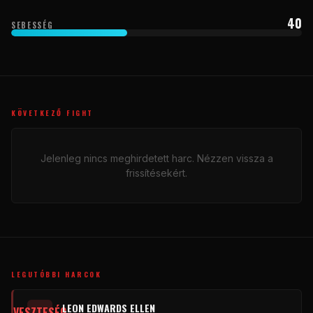
40
SEBESSÉG
KÖVETKEZŐ FIGHT
Jelenleg nincs meghirdetett harc. Nézzen vissza a
frissítésekért.
LEGUTÓBBI HARCOK
LEON EDWARDS ELLEN
VESZTESÉG