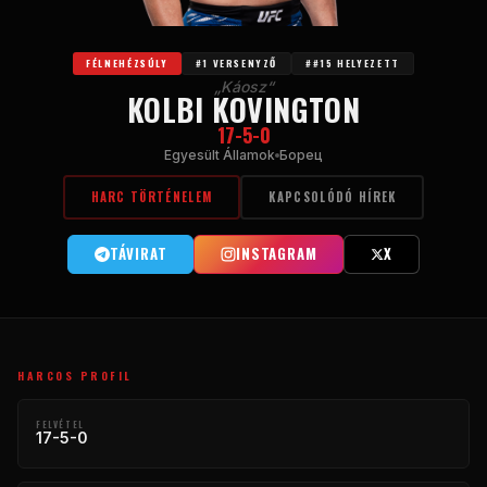
FÉLNEHÉZSÚLY
#1 VERSENYZŐ
##15 HELYEZETT
„Káosz“
KOLBI KOVINGTON
17-5-0
Egyesült Államok
Борец
HARC TÖRTÉNELEM
KAPCSOLÓDÓ HÍREK
TÁVIRAT
INSTAGRAM
X
HARCOS PROFIL
FELVÉTEL
17-5-0