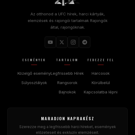
Az otthonod a
UFC
hírek, harci kártyák,
elemzések és rajongói tartalmak Rajongók
által, rajongóknak.
ESEMÉNYEK
TARTALOM
FEDEZZE FEL
Közelgő esemény
Legfrissebb Hírek
Harcosok
Súlyosztályok
Rangsorok
Körülbelül
Bajnokok
Kapcsolatba lépni
MARADJON NAPRAKÉSZ
Szerezze meg a legfrissebb harci híreket, események
előzeteseit és exkluzív elemzéseit.