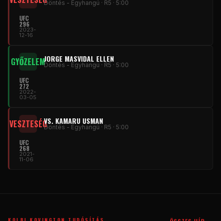
Döntés - Egyhangú · R5 · 5:00
UFC
296
2023-
12-16
JORGE MASVIDAL ELLEN
GYŐZELEM
Döntés - Egyhangú · R5 · 5:00
UFC
272
2022-
03-05
VS. KAMARU USMAN
VESZTESÉG
Döntés - Egyhangú · R5 · 5:00
UFC
268
2021-
11-06
KOLBI KOVINGTON TUDÓSÍTÁS