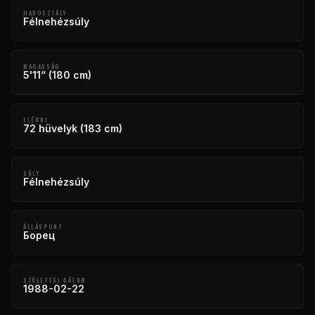
HADOSZTÁLY
Félnehézsúly
MAGASSÁG
5'11“ (180 cm)
ELÉRNI
72 hüvelyk (183 cm)
SÚLY
Félnehézsúly
ÁLLÁSPONT
Борец
SZÜLETÉSI DÁTUM
1988-02-22