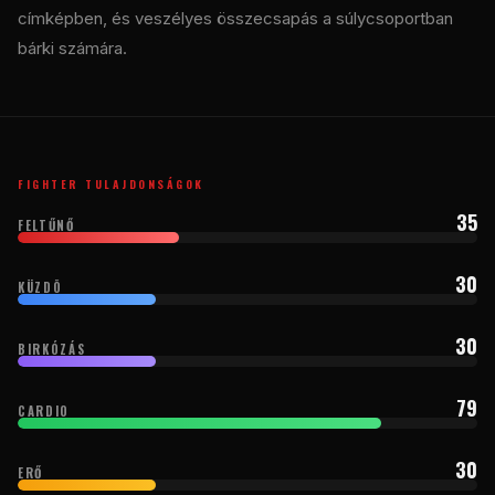
címképben, és veszélyes összecsapás a súlycsoportban
bárki számára.
FIGHTER TULAJDONSÁGOK
35
FELTŰNŐ
30
KÜZDÕ
30
BIRKÓZÁS
79
CARDIO
30
ERŐ