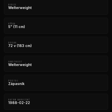
DIVIZE
Welterweight
VÝŠKA
5" (11 cm)
DOSAH
72 v (183 cm)
HMOTNOST
Welterweight
POSTOJ
Zápasník
DATUM NAROZENÍ
1988-02-22