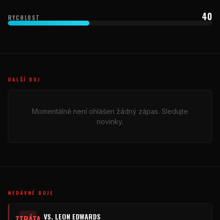
40
RYCHLOST
DALŠÍ BOJ
Momentálně není ohlášen žádný zápas. Sledujte
novinky.
NEDÁVNÉ BOJE
VS. LEON EDWARDS
ZTRÁTA