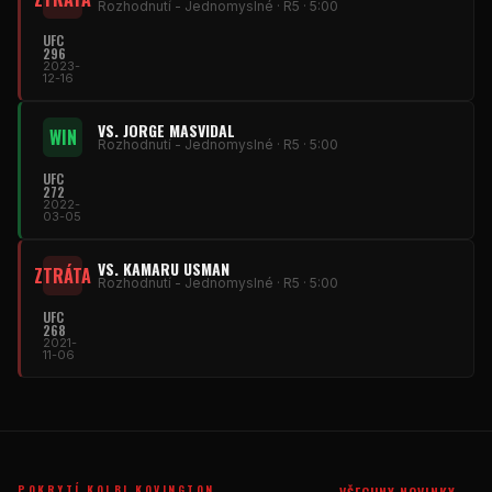
Rozhodnutí - Jednomyslné · R5 · 5:00
UFC
296
2023-
12-16
VS. JORGE MASVIDAL
WIN
Rozhodnutí - Jednomyslné · R5 · 5:00
UFC
272
2022-
03-05
VS. KAMARU USMAN
ZTRÁTA
Rozhodnutí - Jednomyslné · R5 · 5:00
UFC
268
2021-
11-06
POKRYTÍ KOLBI KOVINGTON