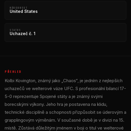
NÁRODNOST
United States
STATUS
Uchazeč č. 1
PŘEHLED
Kolbi Kovington, známý jako „Chaos“, je jedním z nejlepších
uchazečů ve welterové váze UFC. S profesionální bilancí 17-
5-0 reprezentuje Spojené státy a je známý svými
borecskými výkony. Jeho hra je postavena na klidu,
technické disciplíně a schopnosti přizpůsobit se úderovým a
grapplingovým výměnám. V současné době je v divizi na 15.
místě. Zůstává důležitým jménem v boji o titul ve welterové