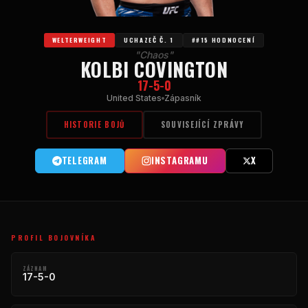
WELTERWEIGHT
UCHAZEČ Č. 1
##15 HODNOCENÍ
"Chaos"
KOLBI COVINGTON
17-5-0
United States
Zápasník
HISTORIE BOJŮ
SOUVISEJÍCÍ ZPRÁVY
TELEGRAM
INSTAGRAMU
X
PROFIL BOJOVNÍKA
ZÁZNAM
17-5-0