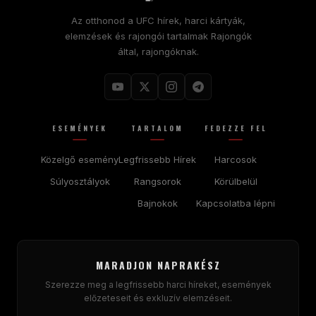
Az otthonod a
UFC
hírek, harci kártyák,
elemzések és rajongói tartalmak Rajongók
által, rajongóknak.
ESEMÉNYEK
TARTALOM
FEDEZZE FEL
Közelgő esemény
Legfrissebb Hírek
Harcosok
Súlyosztályok
Rangsorok
Körülbelül
Bajnokok
Kapcsolatba lépni
MARADJON NAPRAKÉSZ
Szerezze meg a legfrissebb harci híreket, események
előzeteseit és exkluzív elemzéseit.