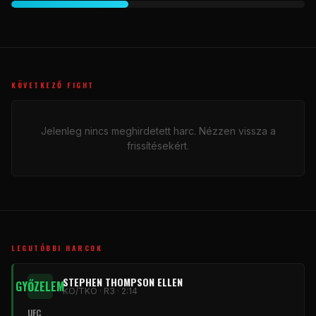
KÖVETKEZŐ FIGHT
Jelenleg nincs meghirdetett harc. Nézzen vissza a
frissítésekért.
LEGUTÓBBI HARCOK
STEPHEN THOMPSON ELLEN
GYŐZELEM
KO/TKO · R3 · 2:14
UFC