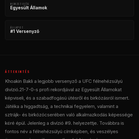
NEMZETISÉG
Egyesült Államok
ÁLLAPOT
#1 Versenyző
ÁTTEKINTÉS
Khoakin Bakli a legjobb versenyző a
UFC
félnehézsúlyú
divízió.21-7-0-s profi rekordjával az Egyesült Államokat
képviseli, és a szabadfogású ütésről és birkózásról ismert.
Játéka a higgadtság, a technikai fegyelem, valamint a
sztrájk- és birkózócserében való alkalmazkodás képessége
köré épül. Jelenleg a divízió #9. helyezettje. Továbbra is
fontos név a félnehézsúlyú címképben, és veszélyes