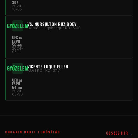
307
2024-
10-05
VS. NURSULTON RUZIBOEV
GYŐZELEM
Döntés - Egyhangú · R3 · 5:00
UFC
az
ESPN
56-on
2024-
05-11
VICENTE LUQUE ELLEN
GYŐZELEM
KO/TKO · R2 · 3:17
UFC
az
ESPN
54-en
2024-
03-30
KHOAKIN BAKLI TUDÓSÍTÁS
ÖSSZES HÍR →