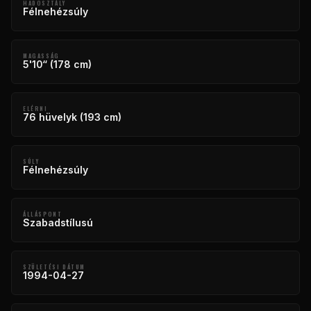
HADOSZTÁLY
Félnehézsúly
MAGASSÁG
5'10“ (178 cm)
ELÉRNI
76 hüvelyk (193 cm)
SÚLY
Félnehézsúly
ÁLLÁSPONT
Szabadstílusú
SZÜLETÉSI DÁTUM
1994-04-27