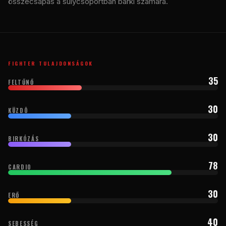
összecsapás a súlycsoportban bárki számára.
FIGHTER TULAJDONSÁGOK
35
FELTŰNŐ
30
KÜZDÕ
30
BIRKÓZÁS
78
CARDIO
30
ERŐ
40
SEBESSÉG