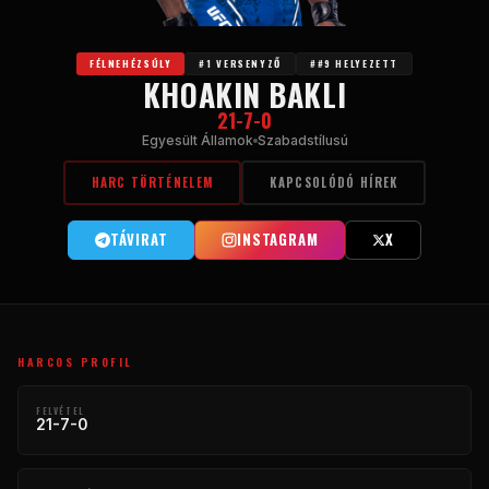
FÉLNEHÉZSÚLY
#1 VERSENYZŐ
##9 HELYEZETT
KHOAKIN BAKLI
21-7-0
Egyesült Államok
Szabadstílusú
HARC TÖRTÉNELEM
KAPCSOLÓDÓ HÍREK
TÁVIRAT
INSTAGRAM
X
HARCOS PROFIL
FELVÉTEL
21-7-0