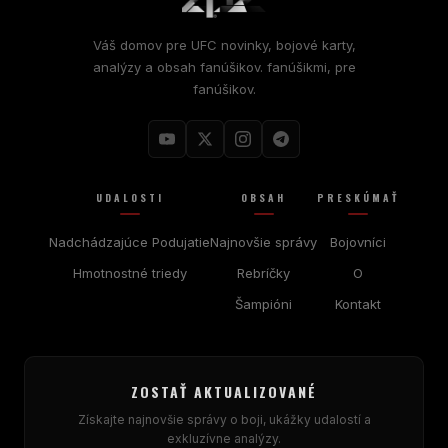
Váš domov pre
UFC
novinky, bojové karty,
analýzy a obsah fanúšikov. fanúšikmi, pre
fanúšikov.
UDALOSTI
OBSAH
PRESKÚMAŤ
Nadchádzajúce Podujatie
Najnovšie správy
Bojovníci
Hmotnostné triedy
Rebríčky
O
Šampióni
Kontakt
ZOSTAŤ AKTUALIZOVANÉ
Získajte najnovšie správy o boji, ukážky udalostí a
exkluzívne analýzy.