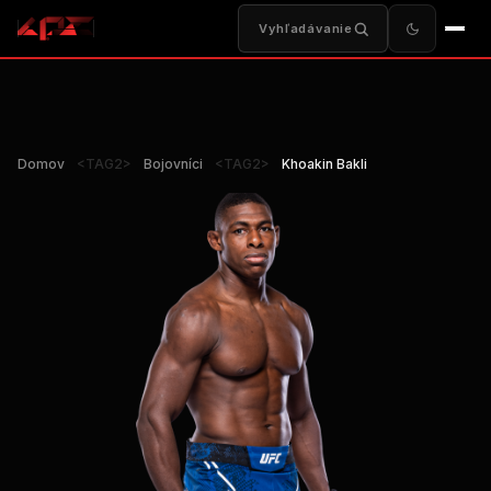
Vyhľadávanie
Domov
<TAG2>
Bojovníci
<TAG2>
Khoakin Bakli