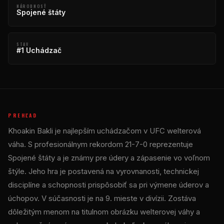
NÁRODNOSŤ
Spojené štáty
STAV
#1 Uchádzač
PREHĽAD
Khoakin Bakli je najlepším uchádzačom v
UFC
welterová
váha. S profesionálnym rekordom 21-7-0 reprezentuje
Spojené štáty a je známy pre údery a zápasenie vo voľnom
štýle. Jeho hra je postavená na vyrovnanosti, technickej
disciplíne a schopnosti prispôsobiť sa pri výmene úderov a
úchopov. V súčasnosti je na 9. mieste v divízii. Zostáva
dôležitým menom na titulnom obrázku welterovej váhy a