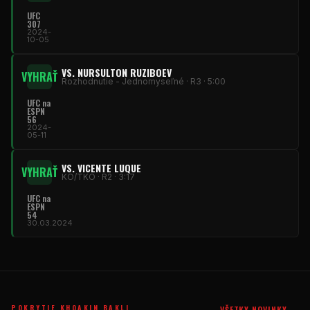
UFC
307
2024-
10-05
VS. NURSULTON RUZIBOEV
VYHRAŤ
Rozhodnutie - Jednomyseľné · R3 · 5:00
UFC
na
ESPN
56
2024-
05-11
VS. VICENTE LUQUE
VYHRAŤ
KO/TKO · R2 · 3:17
UFC
na
ESPN
54
30.03.2024
POKRYTIE KHOAKIN BAKLI
VŠETKY NOVINKY →