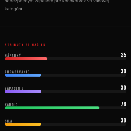
nebezpečným zápasom pre kohokoľvek vo váhovej
kategórii.
ATRIBÚTY STÍHAČIEK
35
NÁPADNÝ
30
ZHRABÁVANIE
30
ZÁPASENIE
78
KARDIO
30
SILA