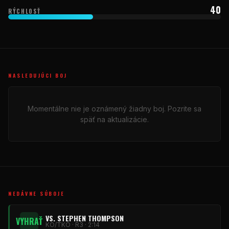
40
RÝCHLOSŤ
NASLEDUJÚCI BOJ
Momentálne nie je oznámený žiadny boj. Pozrite sa
späť na aktualizácie.
NEDÁVNE SÚBOJE
VS. STEPHEN THOMPSON
VYHRAŤ
KO/TKO · R3 · 2:14