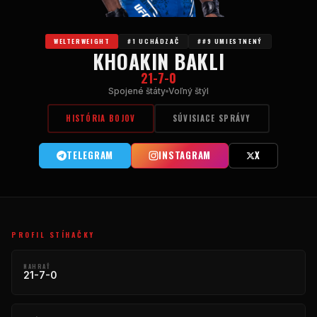
WELTERWEIGHT
#1 UCHÁDZAČ
##9 UMIESTNENÝ
KHOAKIN BAKLI
21-7-0
Spojené štáty
Voľný štýl
HISTÓRIA BOJOV
SÚVISIACE SPRÁVY
TELEGRAM
INSTAGRAM
X
PROFIL STÍHAČKY
NAHRAŤ
21-7-0