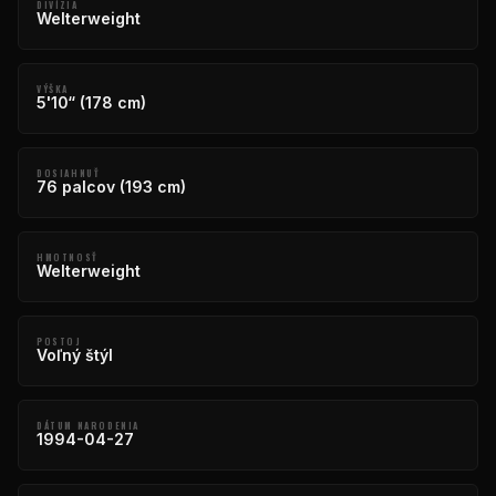
DIVÍZIA
Welterweight
VÝŠKA
5'10“ (178 cm)
DOSIAHNUŤ
76 palcov (193 cm)
HMOTNOSŤ
Welterweight
POSTOJ
Voľný štýl
DÁTUM NARODENIA
1994-04-27