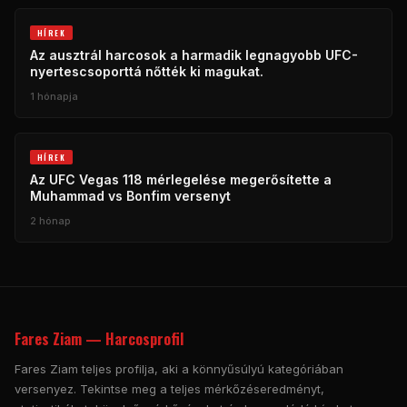
HÍREK
Az ausztrál harcosok a harmadik legnagyobb UFC-
nyertescsoporttá nőtték ki magukat.
1 hónapja
HÍREK
Az UFC Vegas 118 mérlegelése megerősítette a
Muhammad vs Bonfim versenyt
2 hónap
Fares Ziam — Harcosprofil
Fares Ziam teljes profilja, aki a könnyűsúlyú kategóriában
versenyez. Tekintse meg a teljes mérkőzéseredményt,