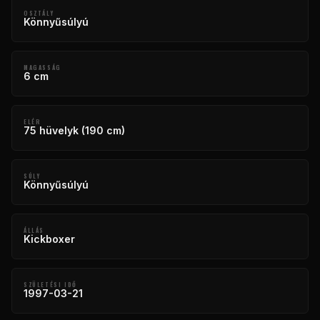
OSZTÁLY
Könnyűsúlyú
MAGASSÁG
6 cm
ELÉR
75 hüvelyk (190 cm)
SÚLY
Könnyűsúlyú
ÁLLÁS
Kickboxer
SZÜLETÉSI IDŐ
1997-03-21