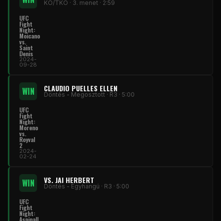
KO/TKO · 3. menet · 2:59
UFC
Fight
Night:
Moicano
vs.
Saint
Denis
2024-
09-28
CLAUDIO PUELLES ELLEN
WIN
Döntés - Megosztott · R3 · 5:00
UFC
Fight
Night:
Moreno
vs.
Royval
2
2024-
02-24
VS. JAI HERBERT
WIN
Döntés - Egyhangú · R3 · 5:00
UFC
Fight
Night:
Aspinall