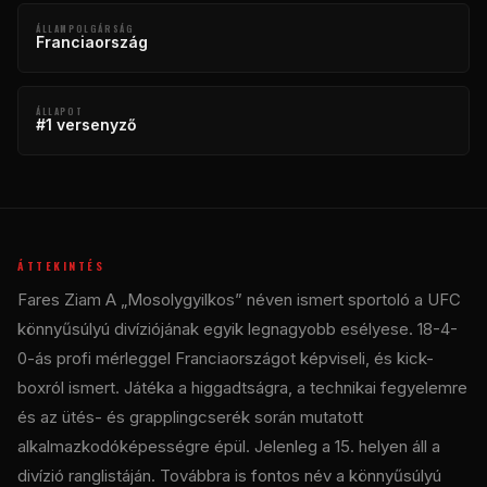
ÁLLAMPOLGÁRSÁG
Franciaország
ÁLLAPOT
#1 versenyző
ÁTTEKINTÉS
Fares Ziam A „Mosolygyilkos” néven ismert sportoló a UFC
könnyűsúlyú divíziójának egyik legnagyobb esélyese. 18-4-
0-ás profi mérleggel Franciaországot képviseli, és kick-
boxról ismert. Játéka a higgadtságra, a technikai fegyelemre
és az ütés- és grapplingcserék során mutatott
alkalmazkodóképességre épül. Jelenleg a 15. helyen áll a
divízió ranglistáján. Továbbra is fontos név a könnyűsúlyú