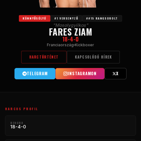
KÖNNYŰSÚLYÚ
#1 VERSENYZŐ
##15 RANGSOROLT
"Mosolygyilkos"
FARES ZIAM
18-4-0
Franciaország
Kickboxer
HARCTÖRTÉNET
KAPCSOLÓDÓ HÍREK
TELEGRAM
INSTAGRAMON
X
HARCOS PROFIL
REKORD
18-4-0