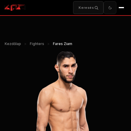
Keresés
Kezdőlap
>
Fighters
>
Fares Ziam