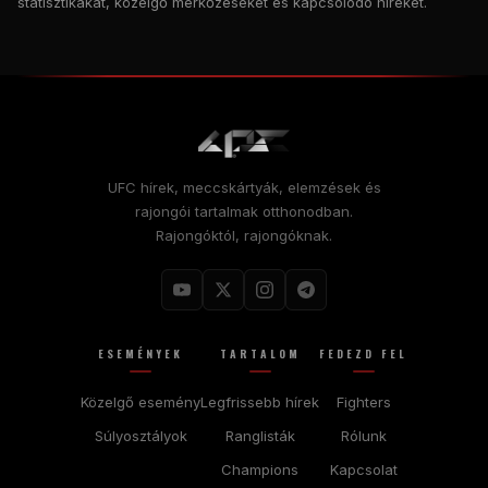
statisztikákat, közelgő mérkőzéseket és kapcsolódó híreket.
UFC hírek, meccskártyák, elemzések és
rajongói tartalmak otthonodban.
Rajongóktól, rajongóknak.
ESEMÉNYEK
TARTALOM
FEDEZD FEL
Közelgő esemény
Legfrissebb hírek
Fighters
Súlyosztályok
Ranglisták
Rólunk
Champions
Kapcsolat