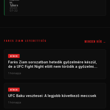
vs.
Tybura
2023-
07-22
FARES ZIAM LEFEDETTSÉG
MINDEN HÍR →
HÍREK
Farès Ziam sorozatban hetedik győzelmére készül,
de a UFC Fight Night előtt nem törődik a győzelmi
sorozattal.
1 hónapja
HÍREK
UFC Baku vesztesei: A legjobb következő meccsek
1 hónapja