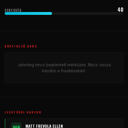
40
SEBESSÉG
KÖVETKEZŐ HARC
Jelenleg nincs bejelentett mérkőzés. Nézz vissza
később a frissítésekért.
LEGUTÓBBI HARCOK
MATT FREVOLA ELLEN
WIN