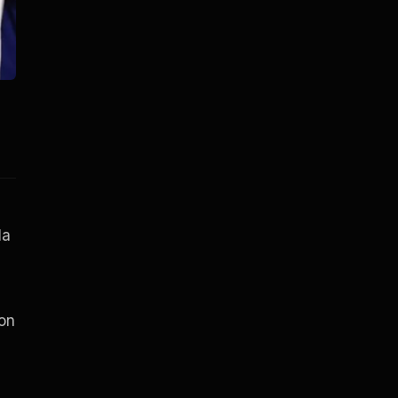
la
ion