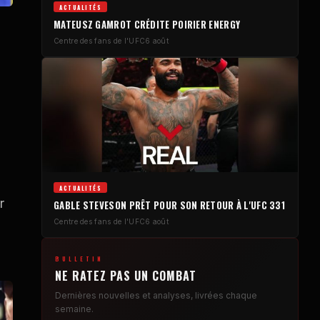
ACTUALITÉS
MATEUSZ GAMROT CRÉDITE POIRIER ENERGY
Centre des fans de l'UFC
6 août
ACTUALITÉS
r
GABLE STEVESON PRÊT POUR SON RETOUR À L'UFC 331
Centre des fans de l'UFC
6 août
BULLETIN
NE RATEZ PAS UN COMBAT
Dernières nouvelles et analyses, livrées chaque
semaine.