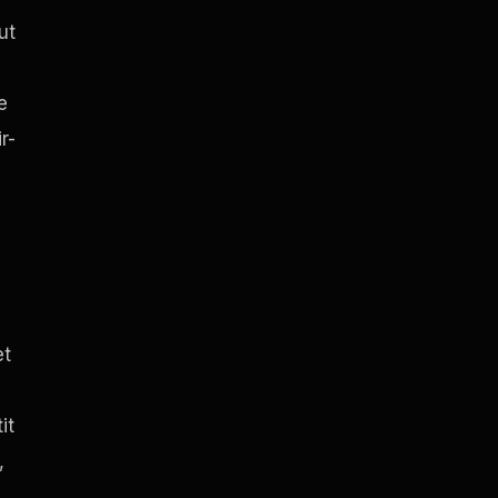
ut
e
r-
et
it
,