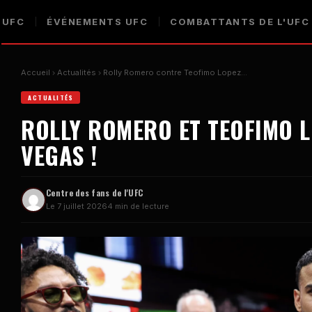
 UFC
ÉVÉNEMENTS UFC
COMBATTANTS DE L'UFC
Accueil
Actualités
Rolly Romero contre Teofimo Lopez…
ACTUALITÉS
ROLLY ROMERO ET TEOFIMO L
VEGAS !
Centre des fans de l'UFC
Le 7 juillet 2026
4 min de lecture