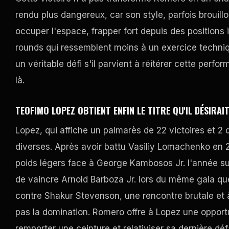
rendu plus dangereux, car son style, parfois brouill
occuper l'espace, frapper fort depuis des positions
rounds qui ressemblent moins à un exercice techniq
un véritable défi s'il parvient à réitérer cette perf
là.
TEOFIMO LOPEZ OBTIENT ENFIN LE TITRE QU'IL DÉSIRAIT
Lopez, qui affiche un palmarès de 22 victoires et 2 
diverses. Après avoir battu Vasiliy Lomachenko en 
poids légers face à George Kambosos Jr. l'année sui
de vaincre Arnold Barboza Jr. lors du même gala que
contre Shakur Stevenson, une rencontre brutale et à 
pas la domination. Romero offre à Lopez une opport
remporter une ceinture et relativiser sa dernière déf