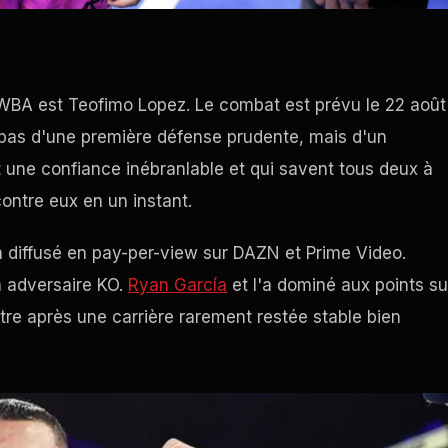
 WBA est Teofimo Lopez. Le combat est prévu le 22 août
t pas d'une première défense prudente, mais d'un
t une confiance inébranlable et qui savent tous deux à
contre eux en un instant.
 diffusé en pay-per-view sur DAZN et Prime Video.
n adversaire KO.
Ryan García
et l'a dominé aux points su
re après une carrière rarement restée stable bien