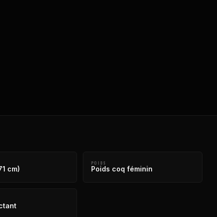
POIDS
71 cm)
Poids coq féminin
ctant