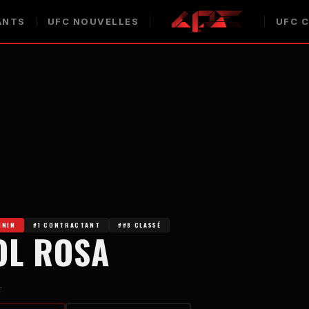
ANTS
UFC
NOUVELLES
UFC
C
ININ
#1 CONTRACTANT
##8 CLASSÉ
OL ROSA
ï