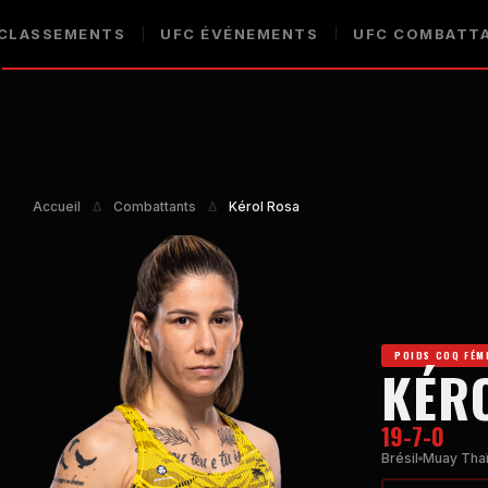
CLASSEMENTS
UFC
ÉVÉNEMENTS
UFC
COMBATT
Accueil
Δ
Combattants
Δ
Kérol Rosa
POIDS COQ FÉM
KÉR
19-7-0
Brésil
Muay Tha