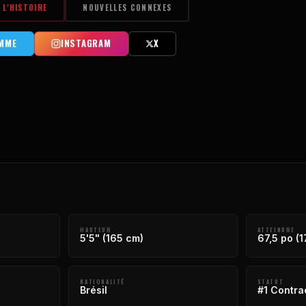
L'HISTOIRE
NOUVELLES CONNEXES
MME
INSTAGRAM
X
HAUTEUR
ATTEINDRE
5'5" (165 cm)
67,5 po (1
NATIONALITÉ
STATUT
Brésil
#1 Contra