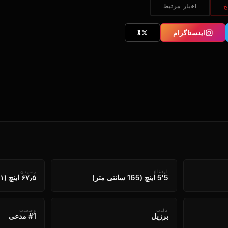
خ
اخبار مرتبط
اینستاگرام
X
ارتفاع
رسیدن
5'5 اینچ (165 سانتی متر)
۶۷٫۵ اینچ (۱۷۱ سانتیمتر)
ملیت
وضعیت
برزیل
#1 مدعی