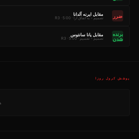
مقابل ایرنه آلدانا
ضرر
تصمیم - به اتفاق آرا · R3 · 5:00
برنده
مقابل یانا سانتوس
شدن
تصمیم - تقسیم · R3 · 5:00
پوشش کرول روزا
ه