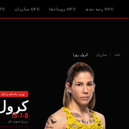
UFC
رتبه بندی
UFC
رویدادها
UFC
مبارزان
FC
خانه
›
مبارزان
›
کرول روزا
وزن بانتام زنان
کرول 
19-7-0
برزیل
موی تای