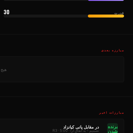
30
قدرت
مبارزه بعدی
هیچ 
مبارزات اخیر
برنده
در مقابل پانی کیانزاد
شدن
تصمیم - به اتفاق آرا · R3 · 5:00