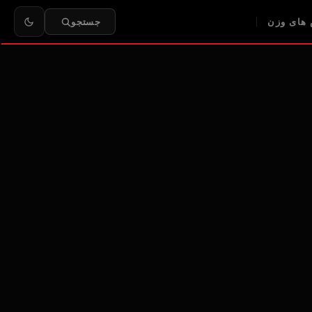
های وزن
جستجو