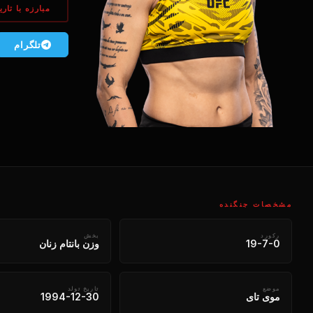
مبارزه با تاری
تلگرام
مشخصات جنگنده
رکورد
بخش
19-7-0
وزن بانتام زنان
موضع
تاریخ تولد
موی تای
1994-12-30