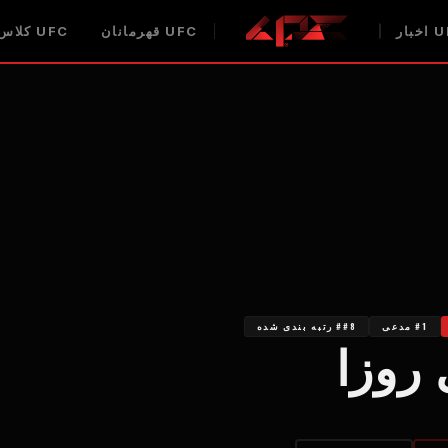
U
اخبار
UFC
قهرمانان
UFC
کلاس 
#1 مدعی
##8 رتبه بندی شده
روزا