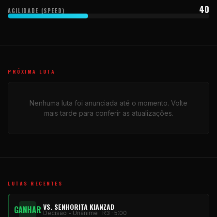
40
AGILIDADE (SPEED)
PRÓXIMA LUTA
Nenhuma luta foi anunciada até o momento. Volte
mais tarde para conferir as atualizações.
LUTAS RECENTES
VS. SENHORITA KIANZAD
GANHAR
Decisão - Unânime · R3 · 5:00