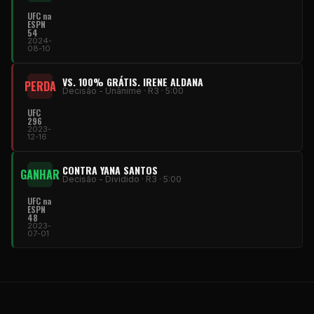
UFC na
ESPN
54
2024-
08-10
VS. 100% GRÁTIS. IRENE ALDANA
PERDA
Decisão - Unânime · R3 · 5:00
UFC
296
2023-
12-16
CONTRA YANA SANTOS
GANHAR
Decisão - Dividido · R3 · 5:00
UFC na
ESPN
48
2023-
07-01