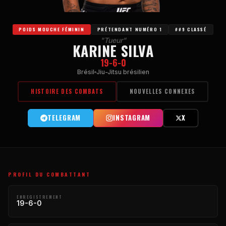
POIDS MOUCHE FÉMININ
PRÉTENDANT NUMÉRO 1
##9 CLASSÉ
"Tueur"
KARINE SILVA
19-6-0
Brésil
Jiu-Jitsu brésilien
HISTOIRE DES COMBATS
NOUVELLES CONNEXES
TELEGRAM
INSTAGRAM
X
PROFIL DU COMBATTANT
ENREGISTREMENT
19-6-0