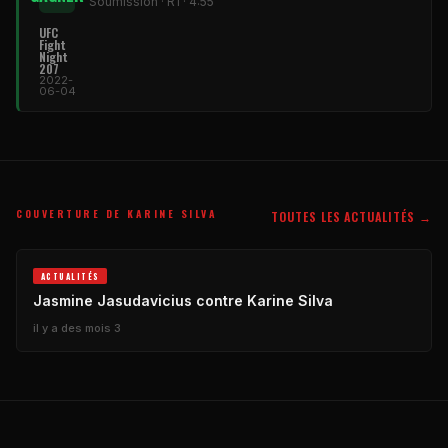
Soumission · R1 · 4:55
UFC
Fight
Night
207
2022-
06-04
COUVERTURE DE KARINE SILVA
TOUTES LES ACTUALITÉS →
ACTUALITÉS
Jasmine Jasudavicius contre Karine Silva
il y a des mois 3