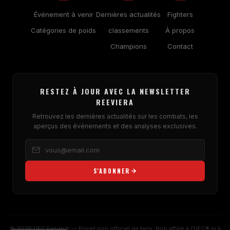
Événement à venir
Dernières actualités
Fighters
Catégories de poids
classements
À propos
Champions
Contact
RESTEZ À JOUR AVEC LA NEWSLETTER
REEVIERA
Retrouvez les dernières actualités sur les combats, les
aperçus des événements et des analyses exclusives.
S'ABONNER
© 2026 UFC Fan Hub — Projet non officiel de fans. Non affilié à l'UFC® ni à