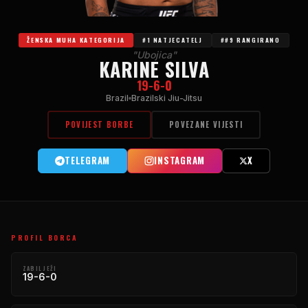
ŽENSKA MUHA KATEGORIJA
#1 NATJECATELJ
##9 RANGIRANO
"Ubojica"
KARINE SILVA
19-6-0
Brazil
Brazilski Jiu-Jitsu
POVIJEST BORBE
POVEZANE VIJESTI
TELEGRAM
INSTAGRAM
X
PROFIL BORCA
ZABILJEŽI
19-6-0