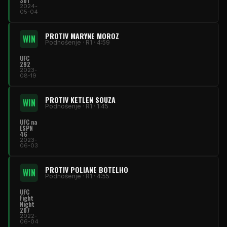
301
2024-
05-04
PROTIV MARYNE MOROZ
WIN
Podnošenje · R1 · 4:59
UFC
292
2023-
08-19
PROTIV KETLEN SOUZA
WIN
Podnošenje · R1 · 1:45
UFC
na
ESPN
46
2023-
06-03
PROTIV POLIANE BOTELHO
WIN
Podnošenje · R1 · 4:55
UFC
Fight
Night
207
2022-
06-04