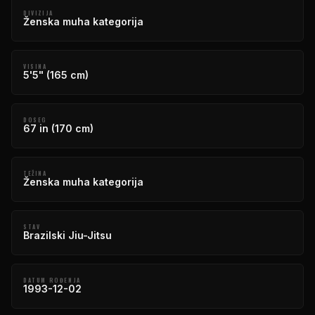
DIVIZIJA
Ženska muha kategorija
VISINA
5'5" (165 cm)
DOSEG
67 in (170 cm)
TEŽINA
Ženska muha kategorija
STAV
Brazilski Jiu-Jitsu
DATUM ROĐENJA
1993-12-02