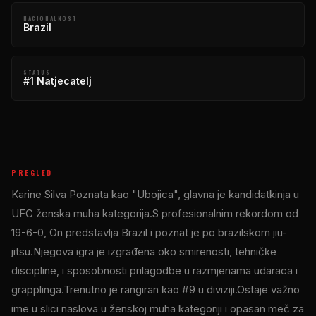
NACIONALNOST
Brazil
STATUS
#1 Natjecatelj
PREGLED
Karine Silva Poznata kao "Ubojica", glavna je kandidatkinja u
UFC
ženska muha kategorija.S profesionalnim rekordom od
19-6-0, On predstavlja Brazil i poznat je po brazilskom jiu-
jitsu.Njegova igra je izgrađena oko smirenosti, tehničke
discipline, i sposobnosti prilagodbe u razmjenama udaraca i
grapplinga.Trenutno je rangiran kao #9 u diviziji.Ostaje važno
ime u slici naslova u ženskoj muha kategoriji i opasan meč za