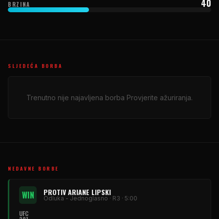
40
BRZINA
SLJEDEĆA BORBA
Trenutno nije najavljena borba Provjerite ažuriranja.
NEDAVNE BORBE
PROTIV ARIANE LIPSKI
WIN
Odluka - Jednoglasno · R3 · 5:00
UFC