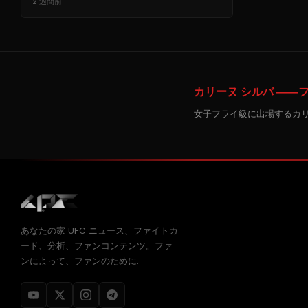
2 週間前
カリーヌ シルバ ――
女子フライ級に出場するカ
あなたの家
UFC
ニュース、ファイトカ
ード、分析、ファンコンテンツ。ファ
ンによって、ファンのために.