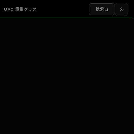
検索
UFC
重量クラス