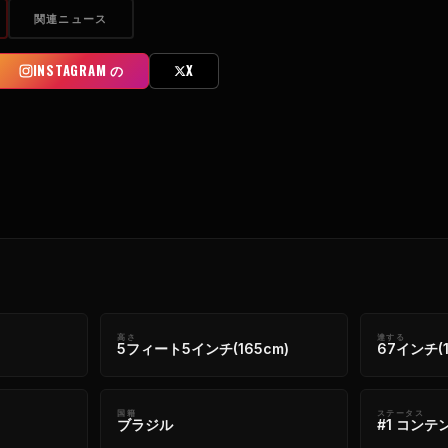
関連ニュース
INSTAGRAM の
X
高さ
達する
5フィート5インチ(165cm)
67インチ(1
国籍
ステータス
ブラジル
#1 コンテ