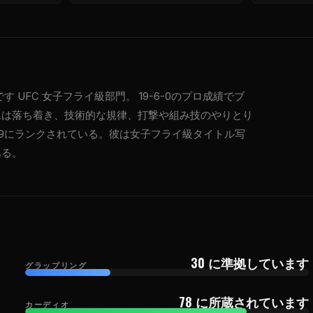
です
UFC
女子フライ級部門。 19-6-0のプロ成績でブ
ムは落ち着き、技術的な規律、打撃や組み技のやりとり
9にランクされている。彼は女子フライ級タイトル写
ある。
30 に準拠しています
グラップリング
78 に所蔵されています
カーディオ