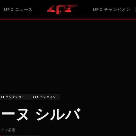
UFC
ニュース
UFC
チャンピオン
#1 コンテンダー
##9 ランクイン
ーヌ シルバ
リアン柔術