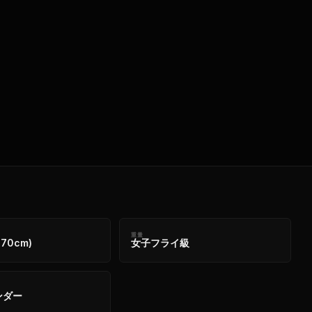
重量
70cm)
女子フライ級
ンダー