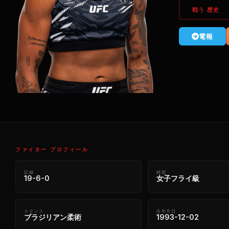
戦う 歴史
電報
ファイター プロフィール
記録
師団
19-6-0
女子フライ級
スタンス
生年月日
ブラジリアン柔術
1993-12-02