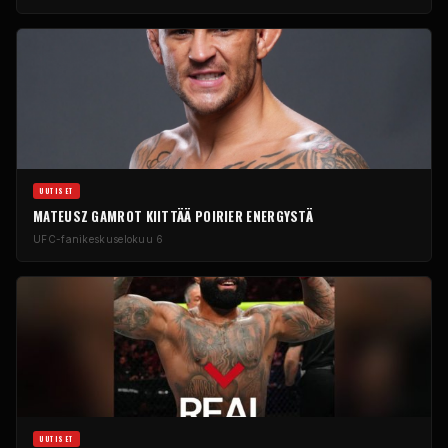
UUTISET
MATEUSZ GAMROT KIITTÄÄ POIRIER ENERGYSTÄ
UFC-fanikeskus
elokuu 6
UUTISET