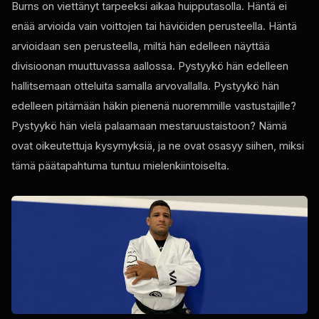
Burns on viettänyt tarpeeksi aikaa huipputasolla. Häntä ei
enää arvioida vain voittojen tai häviöiden perusteella. Häntä
arvioidaan sen perusteella, miltä hän edelleen näyttää
divisioonan muuttuvassa aallossa. Pystyykö hän edelleen
hallitsemaan otteluita samalla arvovallalla. Pystyykö hän
edelleen pitämään häkin pienenä nuoremmille vastustajille?
Pystyykö hän vielä palaamaan mestaruustaistoon? Nämä
ovat oikeutettuja kysymyksiä, ja ne ovat osasyy siihen, miksi
tämä päätapahtuma tuntuu mielenkiintoiselta.