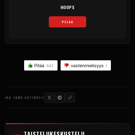
HOOPS
PELAA
Pitää
vastenmielisyys
647
1
JAA TÄMÄ ARTIKKELI
TAISTELUKESKUSTELU