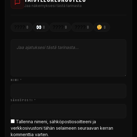
Jaa näkemyksesi tästä tarinasta
????
????
????
0
0
0
0
0
NIMI *
SÄHKÖPOSTI *
Tallenna nimeni, sähköpostiosoitteeni ja
verkkosivustoni tähän selaimeen seuraavan kerran
kommenttia varten.