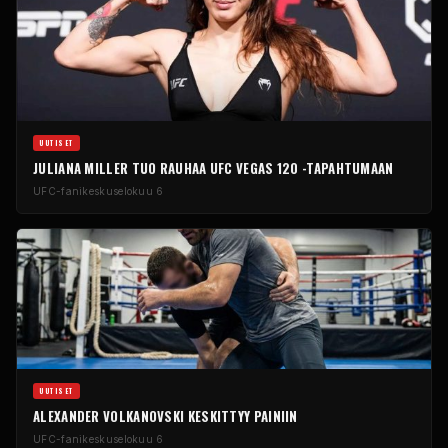
UUTISET
JULIANA MILLER TUO RAUHAA UFC VEGAS 120 -TAPAHTUMAAN
UFC-fanikeskus
elokuu 6
UUTISET
ALEXANDER VOLKANOVSKI KESKITTYY PAINIIN
UFC-fanikeskus
elokuu 6