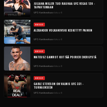
JULIANA MILLER TUO RAUHAA UFC VEGAS 120 -
TAPAHTUMAAN
UFC-fanikeskus
elokuu 6
UUTISET
ALEXANDER VOLKANOVSKI KESKITTYY PAINIIN
UFC-fanikeskus
elokuu 6
UUTISET
MATEUSZ GAMROT KIITTÄÄ POIRIER ENERGYSTÄ
UFC-fanikeskus
elokuu 6
UUTISET
GABLE STEVESON ON VALMIS UFC 331 -
TURNAUKSEEN
UFC-fanikeskus
elokuu 6