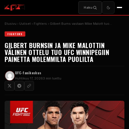
Haku
Etusivu
Uutiset
Fighters
Gilbert Burns vastaan ​​Mike Malott tuo…
FIGHTERS
GILBERT BURNSIN JA MIKE MALOTTIN
VÄLINEN OTTELU TUO UFC WINNIPEGIIN
PAINETTA MOLEMMILTA PUOLILTA
UFC-fanikeskus
Huhtikuu 17, 2026
3 min luettu