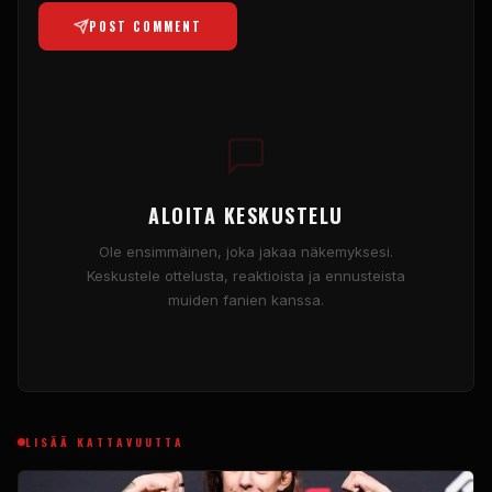
POST COMMENT
ALOITA KESKUSTELU
Ole ensimmäinen, joka jakaa näkemyksesi.
Keskustele ottelusta, reaktioista ja ennusteista
muiden fanien kanssa.
LISÄÄ KATTAVUUTTA