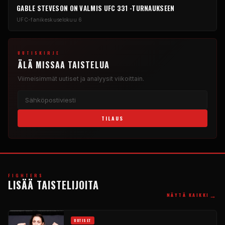
GABLE STEVESON ON VALMIS UFC 331 -TURNAUKSEEN
UFC-fanikeskus
elokuu 6
UUTISKIRJE
ÄLÄ MISSAA TAISTELUA
Viimeisimmät uutiset ja analyysit viikoittain.
TILAUS
FIGHTERS
LISÄÄ TAISTELIJOITA
→
NÄYTÄ KAIKKI
UUTISET