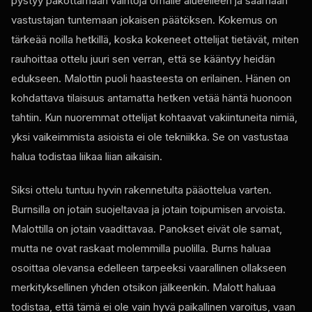
pystyy pakottamaan vaihtoja omalle alueelleen ja saamaan
vastustajan tuntemaan jokaisen päätöksen. Kokemus on
tärkeää noilla hetkillä, koska kokeneet ottelijat tietävät, miten
rauhoittaa ottelu juuri sen verran, että se kääntyy heidän
edukseen. Malottin puoli haasteesta on erilainen. Hänen on
kohdattava tilaisuus antamatta hetken vetää häntä huonoon
tahtiin. Kun nuoremmat ottelijat kohtaavat vakiintuneita nimiä,
yksi vaikeimmista asioista ei ole tekniikka. Se on vastustaa
halua todistaa liikaa liian aikaisin.
Siksi ottelu tuntuu hyvin rakennetulta pääottelua varten.
Burnsilla on jotain suojeltavaa ja jotain toipumisen arvoista.
Malottilla on jotain vaadittavaa. Panokset eivät ole samat,
mutta ne ovat raskaat molemmilla puolilla. Burns haluaa
osoittaa olevansa edelleen tarpeeksi vaarallinen ollakseen
merkityksellinen yhden otsikon jälkeenkin. Malott haluaa
todistaa, että tämä ei ole vain hyvä paikallinen varoitus, vaan