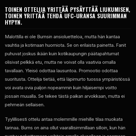
TOINEN OTTELIJA YRITTÄÄ PYSÄYTTÄÄ LIUKUMISEN,
TOINEN YRITTÄÄ TEHDÄ UFC-URANSA SUURIMMAN
HYPYN.
Malottilla ei ole Burnsin ansioluetteloa, mutta hän kantaa
vauhtia ja kotimaan huomiota. Se on erilaista painetta. Fanit
puhuvat joskus ikään kuin kotikaupungin päätapahtumat
olisivat pelkkä etu, mutta ne voivat olla vaativia omalla
tavallaan. Yleisö odottaa lausuntoa. Promootio odottaa
suoritusta. Ottelija tietää, että läpimurto tuossa ympäristössä
voi avata ovia paljon nopeammin kuin hiljaisempi voitto
jossain muualla. Se tekee tästä paikan arvokkaan, mutta ei
pehmeän sellaisen.
Tyylillisesti ottelu antaa molemmille miehille tilaa muokata
tarinaa. Burns on aina ollut vaarallisimmillaan silloin, kun hän