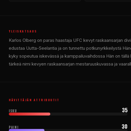
YLEISKATSAUS
Karlos Olberg on paras haastaja
UFC
kevyt raskaansarjan divi
edustaa Uutta-Seelantia ja on tunnettu potkunyrkkeilystä Hänen
kyky sopeutua iskevässä ja kamppailuvaihdossa Hän on tällä he
tärkeä nimi kevyen raskaansarjan mestaruuskuvassa ja vaaralli
HÄVITTÄJÄN ATTRIBUUTIT
35
ISKU
30
PAINI