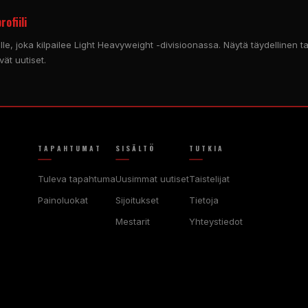
ofiili
ille, joka kilpailee Light Heavyweight -divisioonassa. Näytä täydellinen ta
yvät uutiset.
TAPAHTUMAT
SISÄLTÖ
TUTKIA
Tuleva tapahtuma
Uusimmat uutiset
Taistelijat
Painoluokat
Sijoitukset
Tietoja
Mestarit
Yhteystiedot