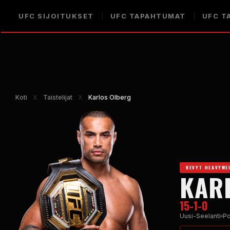
UFC
SIJOITUKSET
UFC
TAPAHTUMAT
UFC
TA
Koti
Χ
Taistelijat
Χ
Karlos Olberg
KEVYT HEAVYWE
KAR
15-1-0
Uusi-Seelanti
Po