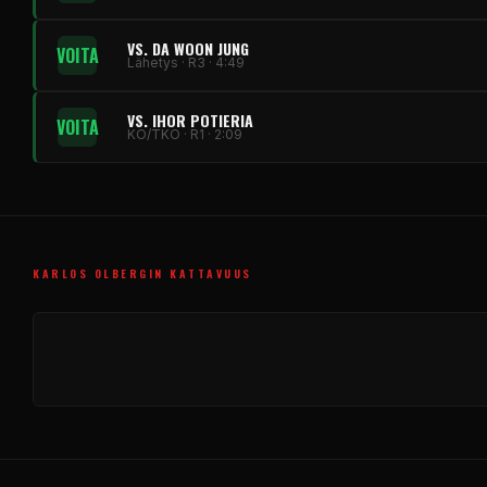
VS. DA WOON JUNG
VOITA
Lähetys · R3 · 4:49
VS. IHOR POTIERIA
VOITA
KO/TKO · R1 · 2:09
KARLOS OLBERGIN KATTAVUUS