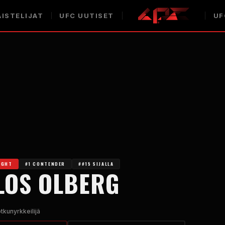
ISTELIJAT
UFC
UUTISET
UF
IGHT
#1 CONTENDER
##15 SIJALLA
LOS OLBERG
tkunyrkkeilijä