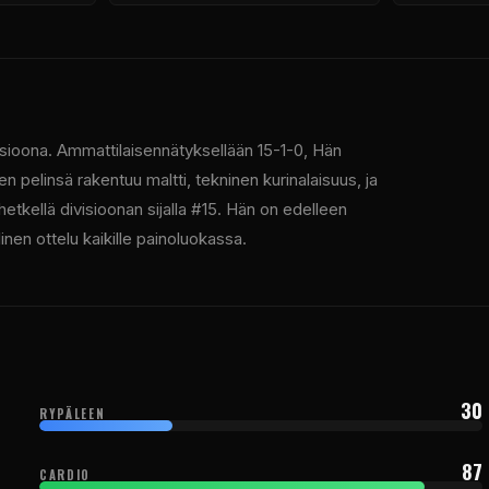
sioona. Ammattilaisennätyksellään 15-1-0, Hän
 pelinsä rakentuu maltti, tekninen kurinalaisuus, ja
tkellä divisioonan sijalla #15. Hän on edelleen
nen ottelu kaikille painoluokassa.
30
RYPÄLEEN
87
CARDIO