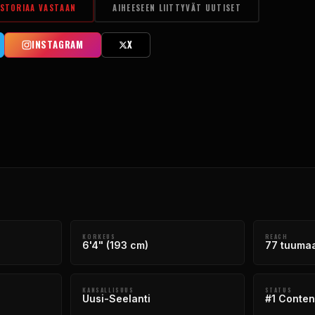
ISTORIAA VASTAAN
AIHEESEEN LIITTYVÄT UUTISET
INSTAGRAM
X
KORKEUS
REACH
6'4" (193 cm)
77 tuumaa
KANSALLISUUS
STATUS
Uusi-Seelanti
#1 Conten