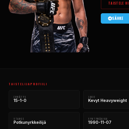
TAISTELE H
SÄHKE
TAISTELIJAPROFIILI
ENNÄTYS
JAKO
15-1-0
Kevyt Heavyweight
STANCE
SYNTYMÄAIKA
Potkunyrkkeilijä
1990-11-07