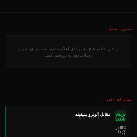
مبارزه بعدی
در حال حاضر هیچ مبارزه ای اعلام نشده است برای به روز
رسانی دوباره بررسی کنید.
مبارزات اخیر
برنده
مقابل آلونزو منیفیلد
شدن
KO/TKO · R1 · 0:12
UFC
در
ESPN
56