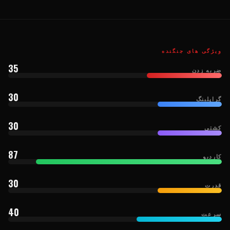
ویژگی های جنگنده
35
ضربه زدن
30
گراپلینگ
30
کشتی
87
کاردیو
30
قدرت
40
سرعت