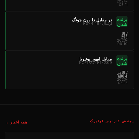
2024-
05-11
برنده
در مقابل دا وون جونگ
شدن
ارسال · R3 · 4:49
UFC
293
2023-
09-10
برنده
مقابل ایهور پوتیریا
شدن
KO/TKO · R1 · 2:09
UFC
در
ABC 4
2023-
05-13
پوشش کارلوس اولبرگ
همه اخبار →