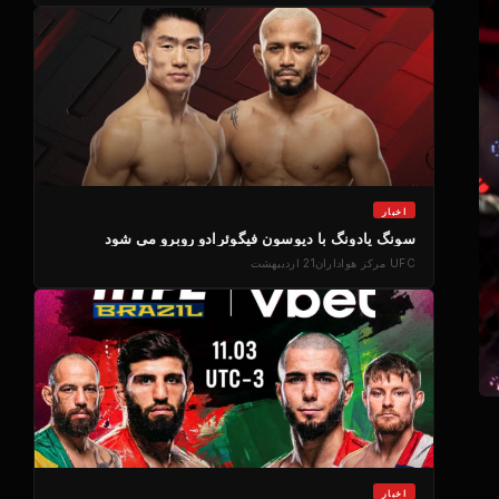
اخبار
سونگ یادونگ با دیوسون فیگوئرادو روبرو می شود
UFC
مرکز هواداران
21 اردیبهشت
اخبار