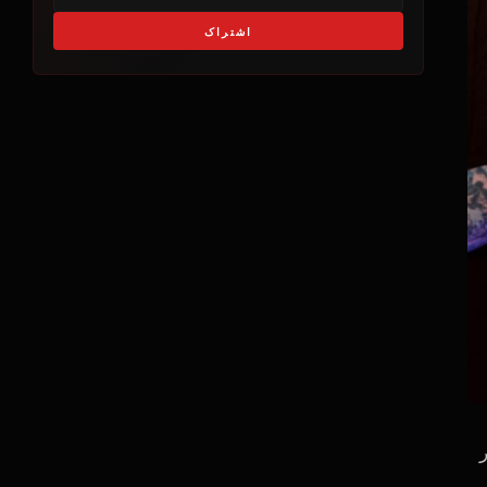
اشتراک
در