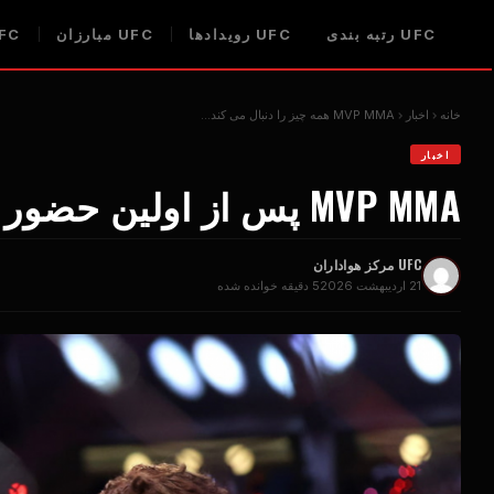
UFC
رتبه بندی
UFC
رویدادها
UFC
مبارزان
FC
خانه
اخبار
MMA همه چیز را دنبال می کند...
MVP
اخبار
MMA پس از اولین حضور نتفلیکس تمام می شود
MVP
UFC
مرکز هواداران
21 اردیبهشت 2026
5 دقیقه خوانده شده