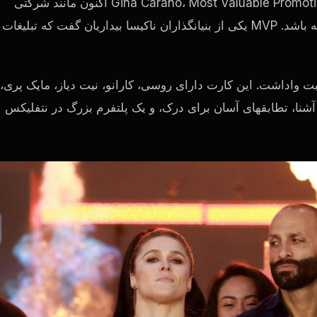
پس از اولین رویداد با حضور Ronda Rousey در مقابل Gina Carano، Most Valuable Promotions اکنون مانند شرکتی
MVP
یکی از بنیانگذاران ناکیسا بیداریان گفت که تبلیغات
حبت واداشت. این کارت دارای روسی، کارانو، نیت دیاز، مایک پری،
 آشنا، تطابقهای آسان برای درک، و یک پلتفرم بزرگ در نتفلیکس