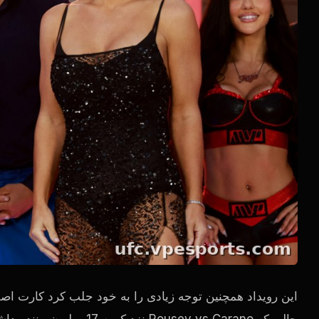
حالی که Rousey vs Carano نزدیک به 17 میلیون بیننده داشت. برای اولین کارت MMA، نادیده گرفتن این اعداد سخت است.