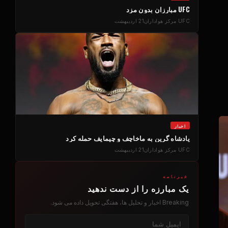
UFC
مبارزان بدون مزد
UFC
مرکز هواداران
21 اردیبهشت
اخبار
پادشاه گرین به ماخاچف و چیمایف حمله کرد
UFC
مرکز هواداران
21 اردیبهشت
خبرنامه
یک مبارزه را از دست ندهید
Breaking
اخبار و تحلیل ها، هفتگی تحویل داده می شود.