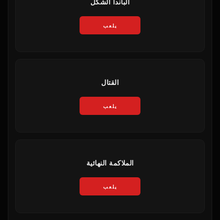
الباندا الشكل
يلعب
القتال
يلعب
الملاكمة النهائية
يلعب