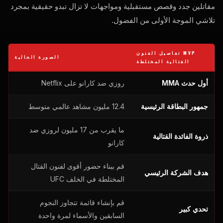
مقاتلين جدد وقصص مستقبلية ومواجهات لا تزال تبدو حقيقية بمجرد
تلاشي الموجة الأولى من الفضول.
MVP
تفاصيل الفنون
الصورة الحالية
القتالية المختلطة
أول حدث MMA
روزي ضد كارانو على Netflix
جمهور البطاقة الرئيسية
12.4 مليون مشاهد عالمي متوسط
ما يقرب من 17 مليون لروزي ضد
ذروة الفائدة القتالية
كارانو
قم ببناء حضور أقوى لفنون القتال
هدف الشركة الرئيسي
المختلطة في الخلف
UFC
قم بإنشاء قائمة تتجاوز النجوم
تحدي كبير
السابقين والأسماء لمرة واحدة