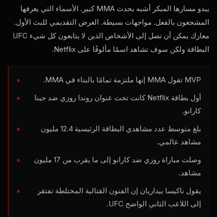
يبدو مسارها المبكر أشبه بحدث MMA كبير. الأسماء التي يعرفها
المشجعون بالفعل. مواجهات بسيطة. العرض التقديمي للبث الأول.
معارك يمكن أن تصل إلى الأشخاص الذين لا يتابعون كل شيء
UFC
البطاقة ولكن سوف تشاهد اسمًا مألوفًا على Netflix.
MVP
تقول MMA إنها ملتزمة تمامًا بالبناء في MMA.
أول بطاقة Netflix كانت تحت عنوان روندا روزي ضد جينا
كارانو.
بلغ متوسط عدد مشاهدي البطاقة الرئيسية 12.4 مليون
مشاهد عالمي.
وصلت مباراة روزي ضد كارانو إلى ما يقرب من 17 مليون
مشاهد.
يقول ناكيسا بيداريان إن الفنون القتالية المختلطة تفتقر
إلى اللاعب الثاني الواضح
UFC
.