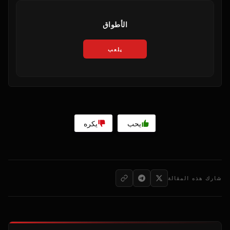
الأطواق
يلعب
يحب
يكره
شارك هذه المقالة