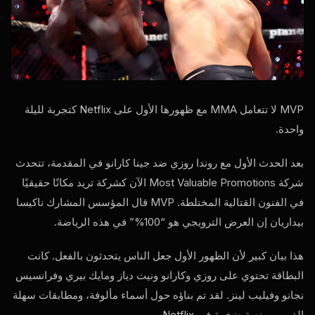
MVP
لا تتعامل MMA مع ظهورها الأول على Netflix كتجربة لليلة
واحدة.
بعد الحدث الأول مع روندا روزي ضد جينا كارانو في المقدمة، تتحدث
شركة Most Valuable Promotions الآن كشركة تريد مكانًا حقيقيًا
في الفنون القتالية المختلطة.
MVP
قال المؤسس المشارك ناكيسا
بيداريان إن العرض الترويجي هو “100%” في هذه الرياضة.
هذا بيان كبير لأن الظهور الأول جعل الناس يتحدثون بالفعل. كانت
البطاقة تحتوي على روزي وكارانو ونيت دياز ومايك بيري وفرانسيس
نجانو وفيليب لينز. لقد تم بناؤه حول أسماء مألوفة، ومطابقات سهلة
الفهم، ومنصة ضخمة في Netflix.