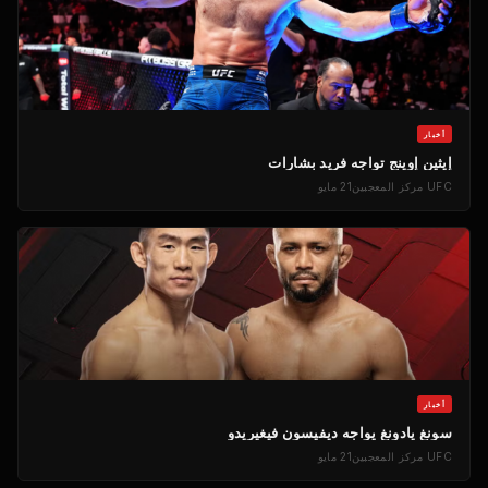
أخبار
إيثين إوينج تواجه فريد بشارات
UFC
مركز المعجبين
21 مايو
أخبار
سونغ يادونغ يواجه ديفيسون فيغيريدو
UFC
مركز المعجبين
21 مايو