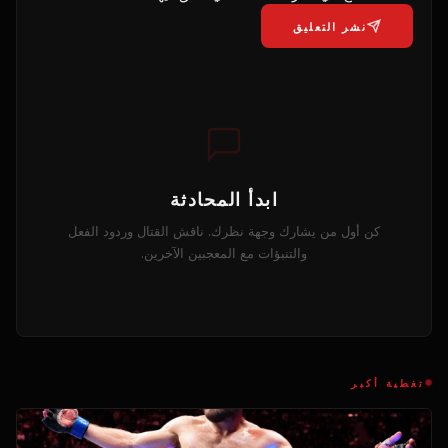
نشر التعليق
ابدأ المحادثة
كن أول من يشارك وجهة نظرك. ناقش القتال وردود الفعل
والتنبؤات مع المعجبين الآخرين.
تغطية أكبر