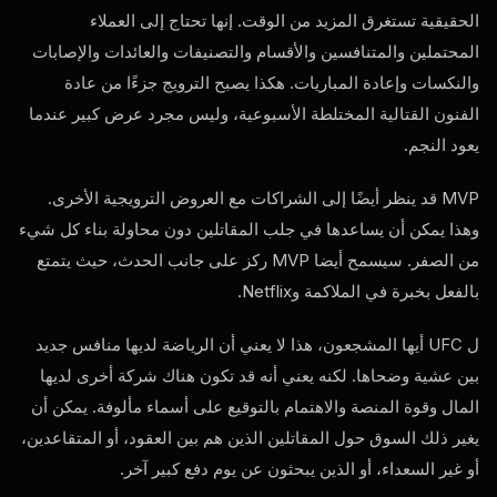
الحقيقية تستغرق المزيد من الوقت. إنها تحتاج إلى العملاء
المحتملين والمتنافسين والأقسام والتصنيفات والعائدات والإصابات
والنكسات وإعادة المباريات. هكذا يصبح الترويج جزءًا من عادة
الفنون القتالية المختلطة الأسبوعية، وليس مجرد عرض كبير عندما
يعود النجم.
MVP
قد ينظر أيضًا إلى الشراكات مع العروض الترويجية الأخرى.
وهذا يمكن أن يساعدها في جلب المقاتلين دون محاولة بناء كل شيء
من الصفر. سيسمح أيضا
MVP
ركز على جانب الحدث، حيث يتمتع
بالفعل بخبرة في الملاكمة وNetflix.
ل
UFC
أيها المشجعون، هذا لا يعني أن الرياضة لديها منافس جديد
بين عشية وضحاها. لكنه يعني أنه قد تكون هناك شركة أخرى لديها
المال وقوة المنصة والاهتمام بالتوقيع على أسماء مألوفة. يمكن أن
يغير ذلك السوق حول المقاتلين الذين هم بين العقود، أو المتقاعدين،
أو غير السعداء، أو الذين يبحثون عن يوم دفع كبير آخر.