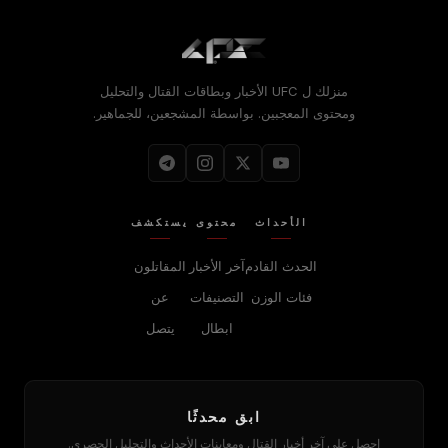
منزلك ل
UFC
الأخبار وبطاقات القتال والتحليل
ومحتوى المعجبين. بواسطة المشجعين، للجماهير.
الأحداث
محتوى
يستكشف
الحدث القادم
آخر الأخبار
المقاتلون
فئات الوزن
التصنيفات
عن
ابطال
يتصل
ابق محدثًا
احصل على آخر أخبار القتال ومعاينات الأحداث والتحليل الحصري.