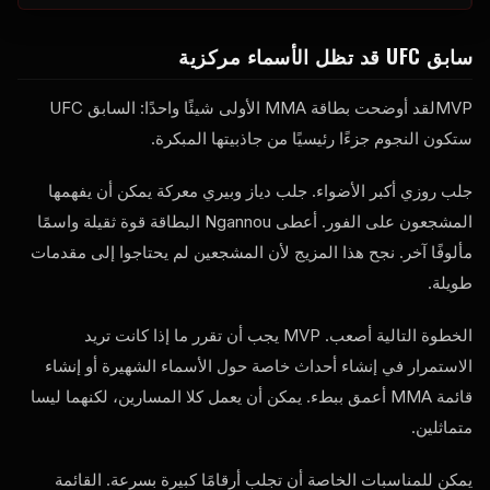
سابق
UFC
قد تظل الأسماء مركزية
MVP
لقد أوضحت بطاقة MMA الأولى شيئًا واحدًا: السابق
UFC
ستكون النجوم جزءًا رئيسيًا من جاذبيتها المبكرة.
جلب روزي أكبر الأضواء. جلب دياز وبيري معركة يمكن أن يفهمها
المشجعون على الفور. أعطى Ngannou البطاقة قوة ثقيلة واسمًا
مألوفًا آخر. نجح هذا المزيج لأن المشجعين لم يحتاجوا إلى مقدمات
طويلة.
الخطوة التالية أصعب.
MVP
يجب أن تقرر ما إذا كانت تريد
الاستمرار في إنشاء أحداث خاصة حول الأسماء الشهيرة أو إنشاء
قائمة MMA أعمق ببطء. يمكن أن يعمل كلا المسارين، لكنهما ليسا
متماثلين.
يمكن للمناسبات الخاصة أن تجلب أرقامًا كبيرة بسرعة. القائمة