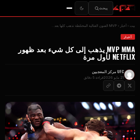
يبحث
بيت
أخبار
MVP
الفنون القتالية المختلطة تذهب كلها بعد...
أخبار
MVP
MMA يذهب إلى كل شيء بعد ظهور
NETFLIX لأول مرة
UFC
مركز المعجبين
21 مايو 2026
قراءة 5 دقائق