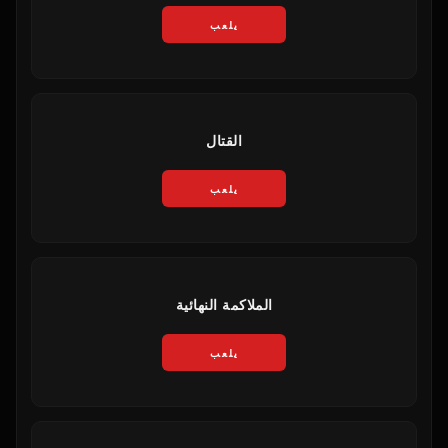
يلعب
القتال
يلعب
الملاكمة النهائية
يلعب