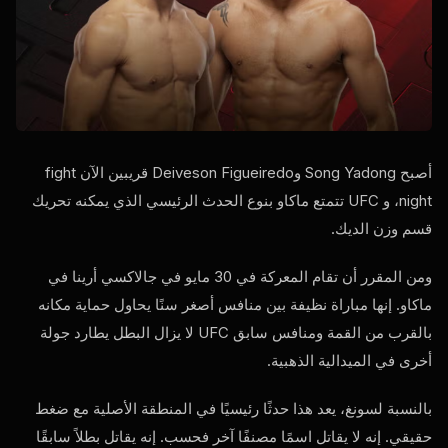
أصبح Song Yadong وDeiveson Figueiredo قريبين الآن
fight
night
، و
UFC
تتمتع ماكاو بنوع الحدث الرئيسي الذي يمكنه تحريك
قسم وزن الديك.
ومن المقرر أن تقام المعركة في 30 مايو في جالاكسي أرينا في
ماكاو. إنها مباراة نظيفة بين منافس أصغر سنًا يحاول حماية مكانه
بالقرب من القمة ومنافس سابق
UFC
لا يزال البطل يطارد جولة
أخرى في الميدالية الذهبية.
بالنسبة لسونغ، يعد هذا حدثًا رئيسيًا في المنطقة الأصلية مع ضغط
حقيقي. إنه لا يقاتل اسمًا مصنفًا آخر فحسب. إنه يقاتل بطلاً سابقًا