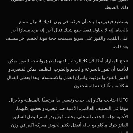
ذلك بالضبط.
يستطيع فيغيريدو إثبات أن حركته في وزن الديك لا تزال تتمتع
بالحياة. إنه لا يحاول فقط جمع شيك قتال آخر. إنه يريد مسارًا آخر
على اللقب، والفوز على سونغ سيمنحه حجة قوية لخصم آخر مصنف
بعد ذلك.
تنجح المباراة أيضًا لأن كلا الرجلين لديهما طرق واضحة للفوز. يمكن
للأغنية أن تفوز بالسرعة والحجم والضرب النظيف. يمكن لفيغيريدو
الفوز بالقوة والتوقيت وانتزاع العمل والاستسلام. وهذا يعطي القتال
شكلاً بسيطًا ليتبعه المشجعون.
UFC
احتاجت ماكاو إلى حدث رئيسي بدا مرتبطًا بالمنطقة ولا يزال
مهمًا في التصنيف العالمي. الأغنية ضد فيغيريدو تعطيها كليهما.
الأغنية تجلب الجذب المحلي. يجلب فيغيريدو اسم البطل السابق.
الفائز يترك ماكاو مع حالة أفضل بكثير لخوض معركة أكبر في وزن