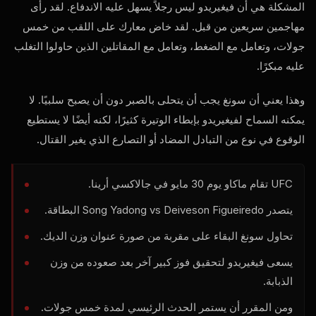
المشكلة هي أن فيغيريدو ليس رجلاً يسهل عليه الاندفاع. لقد رأى
مهاجمين سريعين من قبل. لقد خاض معارك على اللقب من خمس
جولات، وتعامل مع الضغط، وتعامل مع المقاتلين الذين حاولوا التغلب
عليه مبكرًا.
وهذا يعني أن سونغ يجب أن يتحلى بالصبر دون أن يصبح سلبيًا. لا
يمكنه السماح لفيغيريدو بإبطاء الوتيرة كثيرًا، لكنه أيضًا لا يستطيع
الوقوع في نوع من التبادل المضاد أو التصارع الذي يغير القتال.
UFC
تقام ماكاو يوم 30 مايو في جالاكسي أرينا.
يتصدر Song Yadong vs Deiveson Figueiredo البطاقة.
تحاول سونغ البقاء على مقربة من صورة عنوان وزن الديك.
يسعى فيغيريدو لتحقيق فوز كبير آخر بعد صعوده من وزن
الذبابة.
ومن المقرر أن يستمر الحدث الرئيسي لمدة خمس جولات.