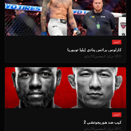
أخبار
كارلوس براتس ينادي إيليا توبوريا
UFC
مركز المعجبين
20 مايو
أخبار
كيب ضد هوريجوتشي 2
UFC
مركز المعجبين
20 مايو