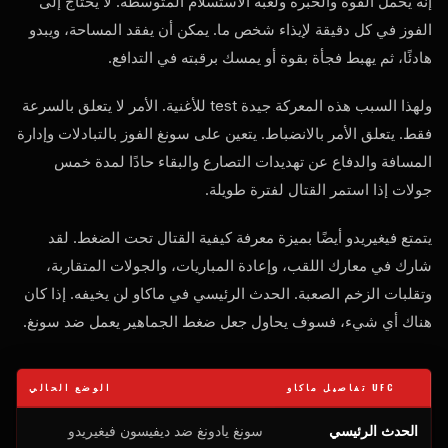
إنه يحمل القوة والخبرة ولعبة الاستسلام المتوسطة. لا يحتاج إلى
الفوز في كل دقيقة لإيذاء شخص ما. يمكن أن يفقد المساحة، ويبدو
هادئًا، ثم يهبط فجأة بقوة أو يمسك برقبته في التدافع.
ولهذا السبب هذه المعركة جيدة
test
للأغنية. الأمر لا يتعلق بالسرعة
فقط. يتعلق الأمر بالانضباط. يتعين على سونغ الفوز بالتبادلات وإدارة
المسافة والدفاع عن تهديدات التصارع والبقاء حادًا لمدة خمس
جولات إذا استمر القتال لفترة طويلة.
يتمتع فيغيريدو أيضًا بميزة معرفة كيفية القتال تحت الضغط. لقد
شارك في معارك اللقب، وإعادة المباريات، والجولات المتقاربة،
وتقلبات الزخم الصعبة. الحدث الرئيسي في ماكاو لن يخيفه. إذا كان
هناك أي شيء، فسوف يحاول جعل ضغط الجماهير يعمل ضد سونغ.
UFC
تفاصيل ماكاو
الوضع الحالي
الحدث الرئيسي
سونغ يادونغ ضد ديفيسون فيغيريدو