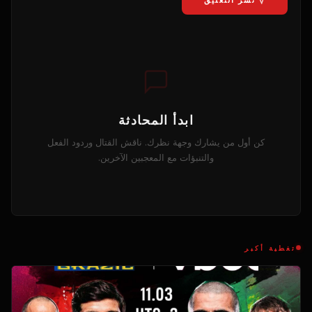
ابدأ المحادثة
كن أول من يشارك وجهة نظرك. ناقش القتال وردود الفعل
والتنبؤات مع المعجبين الآخرين.
تغطية أكبر