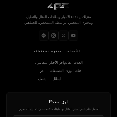
منزلك ل
UFC
الأخبار وبطاقات القتال والتحليل
ومحتوى المعجبين. بواسطة المشجعين، للجماهير.
الأحداث
محتوى
يستكشف
الحدث القادم
آخر الأخبار
المقاتلون
فئات الوزن
التصنيفات
عن
ابطال
يتصل
ابق محدثًا
احصل على آخر أخبار القتال ومعاينات الأحداث والتحليل الحصري.