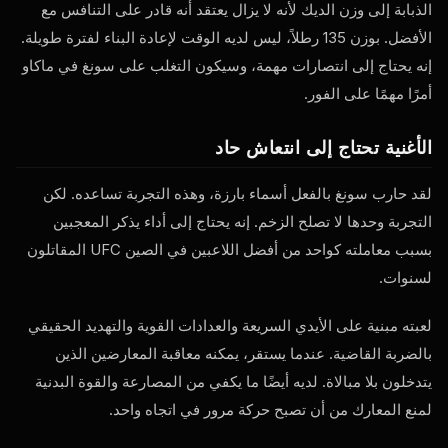
الذبابة إلى وزن الديك لأنه لا يزال يعتقد أنه قادر على التنافس مع
الأفضل. بوزن 135 رطلاً، ليس لديه الوقت لإعادة البناء لفترة طويلة.
إنه يحتاج إلى انتصارات مهمة، وسيكون التغلب على سونغ في ماكاو
أمرًا مهمًا على الفور.
الأغنية تحتاج إلى انتعاش حاد
لقد حارب سونغ بالفعل أسماء بارزة، وهذه التجربة تساعده. لكن
التجربة وحدها لا تصلح الزخم. إنه يحتاج إلى أداء يذكر المعجبين
بسبب معاملته كواحد من أفضل اللاعبين في الصين
UFC
المقاتلون
لسنوات.
لعبته مبنية على الأيدي السريعة والعدادات القوية والتهديد الحقيقي
بالضربة القاضية. عندما يستقر، يمكنه معاقبة المعارضين الذين
يتدخلون بلا مبالاة. لديه أيضًا ما يكفي من المصارعة والقوة البدنية
لمنع المعارك من أن تصبح حركة مرور في اتجاه واحد.