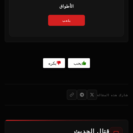
الأطواق
يلعب
يحب
يكره
شارك هذه المقالة
قتال الحديث