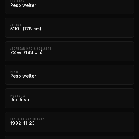
DIVISIÓN
Peso welter
ALTURA
5'10 "(178 cm)
ALCANZAR HACIA ADELANTE
72 en (183 cm)
PESO
Peso welter
POSTURA
Jiu Jitsu
FECHA DE NACIMIENTO
1992-11-23