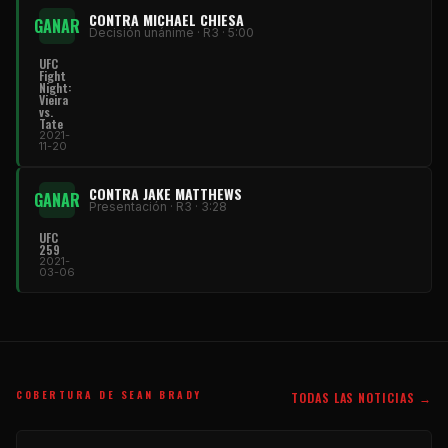
CONTRA MICHAEL CHIESA
GANAR
Decisión unánime · R3 · 5:00
UFC
Fight
Night:
Vieira
vs.
Tate
2021-
11-20
CONTRA JAKE MATTHEWS
GANAR
Presentación · R3 · 3:28
UFC
259
2021-
03-06
COBERTURA DE SEAN BRADY
TODAS LAS NOTICIAS →