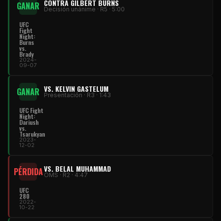
CONTRA GILBERT BURNS
GANAR
Decisión unánime · R5 · 5:00
UFC
Fight
Night:
Burns
vs.
Brady
2024-
09-07
VS. KELVIN GASTELUM
GANAR
Presentación · R3 · 1:43
UFC Fight
Night:
Dariush
vs.
Tsarukyan
2023-
12-02
VS. BELAL MUHAMMAD
PÉRDIDA
OMS · R2 · 4:47
UFC
280
2022-
10-22