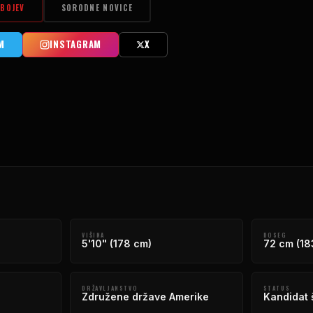
BOJEV
SORODNE NOVICE
M
INSTAGRAM
X
VIŠINA
DOSEG
5'10" (178 cm)
72 cm (18
DRŽAVLJANSTVO
STATUS
Združene države Amerike
Kandidat š