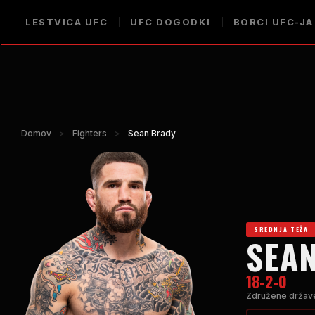
LESTVICA UFC
UFC DOGODKI
BORCI UFC-JA
Domov
>
Fighters
>
Sean Brady
SREDNJA TEŽA
SEA
18-2-0
Združene držav