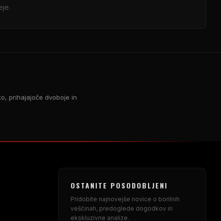
eje.
iko, prihajajoče dvoboje in
OSTANITE POSODOBLJENI
Pridobite najnovejše novice o borilnih
veščinah, predoglede dogodkov in
ekskluzivne analize.