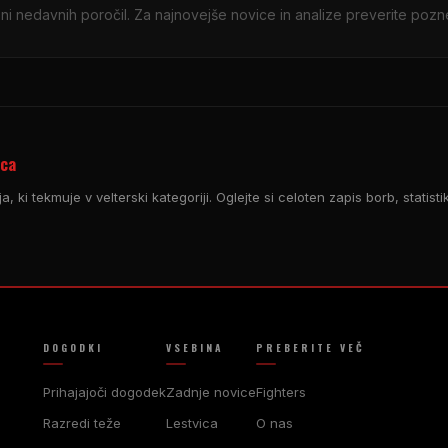
ni nedavnih poročil. Za najnovejše novice in analize preverite pozn
rca
, ki tekmuje v velterski kategoriji. Oglejte si celoten zapis borb, statist
DOGODKI
VSEBINA
PREBERITE VEČ
Prihajajoči dogodek
Zadnje novice
Fighters
Razredi teže
Lestvica
O nas