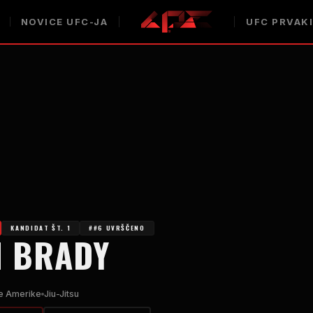
NOVICE UFC-JA
UFC PRVAK
KANDIDAT ŠT. 1
##6 UVRŠČENO
N BRADY
e Amerike
Jiu-Jitsu