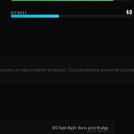
40
HITROST
renutno ni napovedanih dvobojev. Za posodobitve preverite poznej
UFC Fight Night: Burns proti Bradyju
2024-09-07