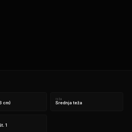
TEŽA
3 cm)
Srednja teža
t. 1