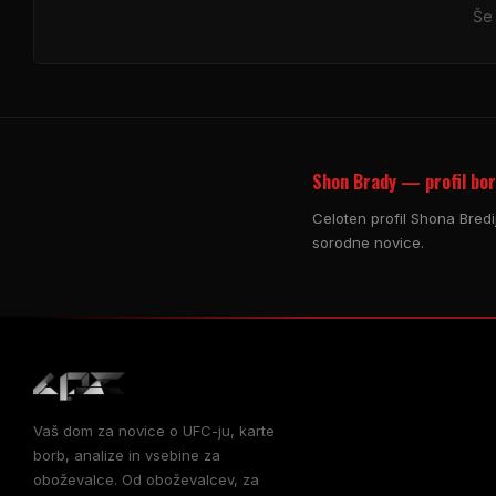
Še 
Shon Brady — profil bo
Celoten profil Shona Bredija
sorodne novice.
Vaš dom za novice o UFC-ju, karte
borb, analize in vsebine za
oboževalce. Od oboževalcev, za