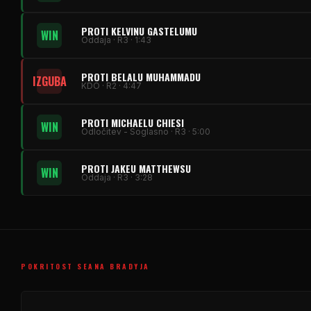
PROTI KELVINU GASTELUMU
WIN
Oddaja · R3 · 1:43
PROTI BELALU MUHAMMADU
IZGUBA
KDO · R2 · 4:47
PROTI MICHAELU CHIESI
WIN
Odločitev - Soglasno · R3 · 5:00
PROTI JAKEU MATTHEWSU
WIN
Oddaja · R3 · 3:28
POKRITOST SEANA BRADYJA