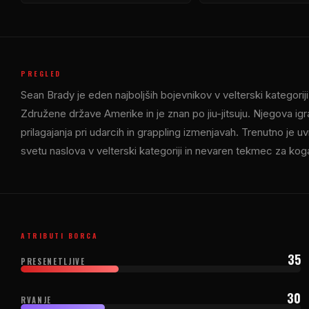
PREGLED
Sean Brady je eden najboljših bojevnikov v velterski kategori
Združene države Amerike in je znan po jiu-jitsuju. Njegova igra 
prilagajanja pri udarcih in grappling izmenjavah. Trenutno je 
svetu naslova v velterski kategoriji in nevaren tekmec za kogar 
ATRIBUTI BORCA
35
PRESENETLJIVE
30
RVANJE