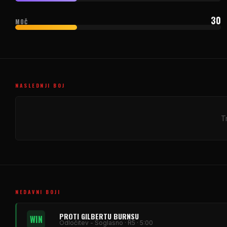
30
MOČ
NASLEDNJI BOJ
T
NEDAVNI BOJI
PROTI GILBERTU BURNSU
WIN
Odločitev - Soglasno · R5 · 5:00