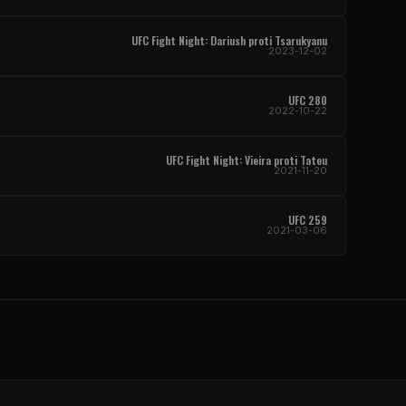
UFC Fight Night: Dariush proti Tsarukyanu
2023-12-02
UFC 280
2022-10-22
UFC Fight Night: Vieira proti Tateu
2021-11-20
UFC 259
2021-03-06