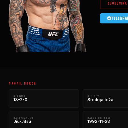
ZGODOVINA 
TELEGRA
PROFIL BORCA
RECORD
DELITEV
18-2-0
Srednja teža
NARAVNANOST
DATUM ROJSTVA
Jiu-Jitsu
1992-11-23