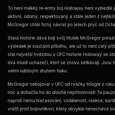
To není měkký re-entry boj Holloway není vybledlé jm
aktivní, odolný, respektovaný a stále jeden z nejtěž
McGregor chtěl tichý návrat po letech pryč od Octa
Stará historie dává boji svůj titulek McGregor poraz
výsledek je součástí příběhu, ale už to není celý p
stal největší hvězdou v
UFC
historie Holloway se st
dva mladí uchazeči, kteří se znovu setkávají. Jsou t
velmi odlišným druhem tlaku.
McGregor nebojoval v
UFC
od rvačky trilogie z rok
noc a dotlačila ho do dlouhé nepřítomnosti Ta pau
naproti němu Načasování, vzdálenost, reakce, kard
vrátit proti bojovníkovi, který obvykle nenechává s