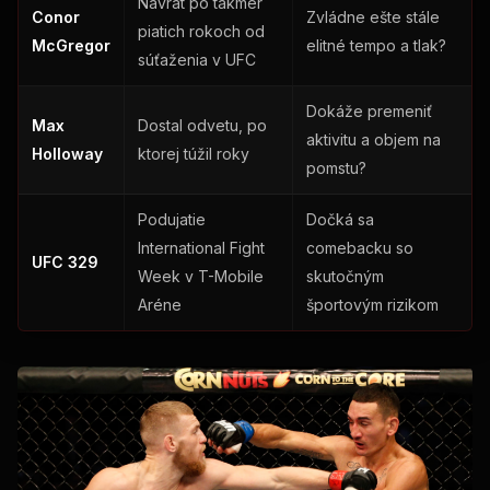
Návrat po takmer
Conor
Zvládne ešte stále
piatich rokoch od
McGregor
elitné tempo a tlak?
súťaženia v UFC
Dokáže premeniť
Max
Dostal odvetu, po
aktivitu a objem na
Holloway
ktorej túžil roky
pomstu?
Podujatie
Dočká sa
International Fight
comebacku so
UFC 329
Week v T-Mobile
skutočným
Aréne
športovým rizikom