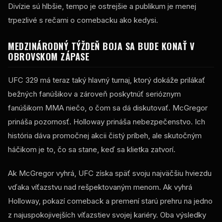
Divízie sú hlbšie, tempo je ostrejšie a publikum je menej
trpezlivé s rečami o comebacku ako kedysi.
MEDZINÁRODNÝ TÝŽDEŇ BOJA SA BUDE KONAŤ V
OBROVSKOM ZÁPASE
UFC 329 má teraz taký hlavný turnaj, ktorý dokáže prilákať
bežných fanúšikov a zároveň poskytnúť serióznym
fanúšikom MMA niečo, o čom sa dá diskutovať. McGregor
prináša pozornosť. Holloway prináša nebezpečenstvo. Ich
história dáva promočnej akcii čistý príbeh, ale skutočným
háčikom je to, čo sa stane, keď sa klietka zatvorí.
Ak McGregor vyhrá, UFC získa späť svoju najväčšiu hviezdu
vďaka víťazstvu nad rešpektovaným menom. Ak vyhrá
Holloway, pokazí comeback a premení starú prehru na jedno
z najuspokojivejších víťazstiev svojej kariéry. Oba výsledky