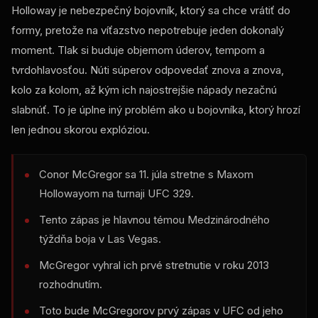
Holloway je nebezpečný bojovník, ktorý sa chce vrátiť do
formy, pretože na víťazstvo nepotrebuje jeden dokonalý
moment. Tlak si buduje objemom úderov, tempom a
tvrdohlavosťou. Núti súperov odpovedať znova a znova,
kolo za kolom, až kým ich najostrejšie nápady nezačnú
slabnúť. To je úplne iný problém ako u bojovníka, ktorý hrozí
len jednou skorou explóziou.
Conor McGregor sa 11. júla stretne s Maxom
Hollowayom na turnaji UFC 329.
Tento zápas je hlavnou témou Medzinárodného
týždňa boja v Las Vegas.
McGregor vyhral ich prvé stretnutie v roku 2013
rozhodnutím.
Toto bude McGregorov prvý zápas v UFC od jeho