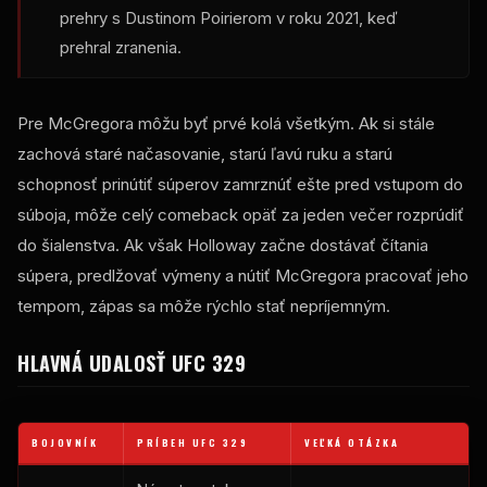
prehry s Dustinom Poirierom v roku 2021, keď
prehral zranenia.
Pre McGregora môžu byť prvé kolá všetkým. Ak si stále
zachová staré načasovanie, starú ľavú ruku a starú
schopnosť prinútiť súperov zamrznúť ešte pred vstupom do
súboja, môže celý comeback opäť za jeden večer rozprúdiť
do šialenstva. Ak však Holloway začne dostávať čítania
súpera, predlžovať výmeny a nútiť McGregora pracovať jeho
tempom, zápas sa môže rýchlo stať nepríjemným.
HLAVNÁ UDALOSŤ UFC 329
BOJOVNÍK
PRÍBEH UFC 329
VEĽKÁ OTÁZKA