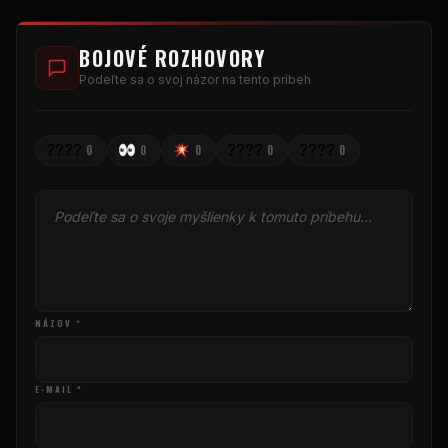
BOJOVÉ ROZHOVORY
Podeľte sa o svoj názor na tento príbeh
????
????
????
0
0
0
0
0
NÁZOV *
E-MAIL *