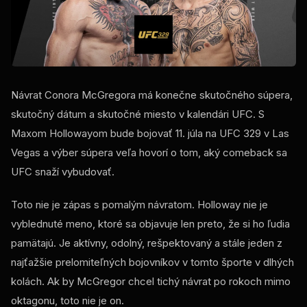
Návrat Conora McGregora má konečne skutočného súpera,
skutočný dátum a skutočné miesto v kalendári UFC. S
Maxom Hollowayom bude bojovať 11. júla na UFC 329 v Las
Vegas a výber súpera veľa hovorí o tom, aký comeback sa
UFC snaží vybudovať.
Toto nie je zápas s pomalým návratom. Holloway nie je
vyblednuté meno, ktoré sa objavuje len preto, že si ho ľudia
pamätajú. Je aktívny, odolný, rešpektovaný a stále jeden z
najťažšie prelomiteľných bojovníkov v tomto športe v dlhých
kolách. Ak by McGregor chcel tichý návrat po rokoch mimo
oktagonu, toto nie je on.