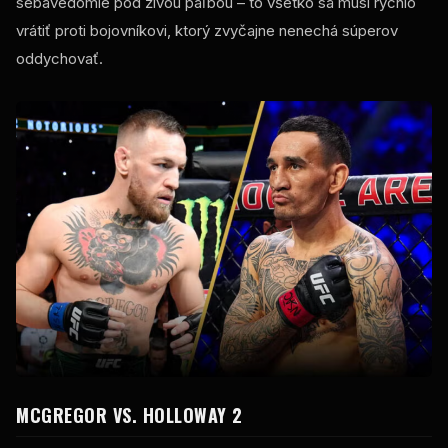
sebavedomie pod živou paľbou – to všetko sa musí rýchlo
vrátiť proti bojovníkovi, ktorý zvyčajne nenechá súperov
oddychovať.
MCGREGOR VS. HOLLOWAY 2