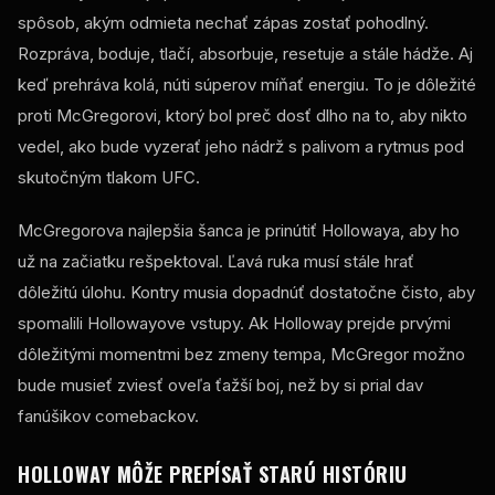
spôsob, akým odmieta nechať zápas zostať pohodlný.
Rozpráva, boduje, tlačí, absorbuje, resetuje a stále hádže. Aj
keď prehráva kolá, núti súperov míňať energiu. To je dôležité
proti McGregorovi, ktorý bol preč dosť dlho na to, aby nikto
vedel, ako bude vyzerať jeho nádrž s palivom a rytmus pod
skutočným tlakom UFC.
McGregorova najlepšia šanca je prinútiť Hollowaya, aby ho
už na začiatku rešpektoval. Ľavá ruka musí stále hrať
dôležitú úlohu. Kontry musia dopadnúť dostatočne čisto, aby
spomalili Hollowayove vstupy. Ak Holloway prejde prvými
dôležitými momentmi bez zmeny tempa, McGregor možno
bude musieť zviesť oveľa ťažší boj, než by si prial dav
fanúšikov comebackov.
HOLLOWAY MÔŽE PREPÍSAŤ STARÚ HISTÓRIU