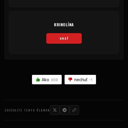
KRINOLÍNA
HRAŤ
Ako
nechuť
659
-1
ZDIEĽAJTE TENTO ČLÁNOK