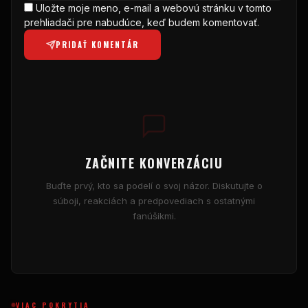
Uložte moje meno, e-mail a webovú stránku v tomto
prehliadači pre nabudúce, keď budem komentovať.
PRIDAŤ KOMENTÁR
ZAČNITE KONVERZÁCIU
Buďte prvý, kto sa podelí o svoj názor. Diskutujte o
súboji, reakciách a predpovediach s ostatnými
fanúšikmi.
VIAC POKRYTIA