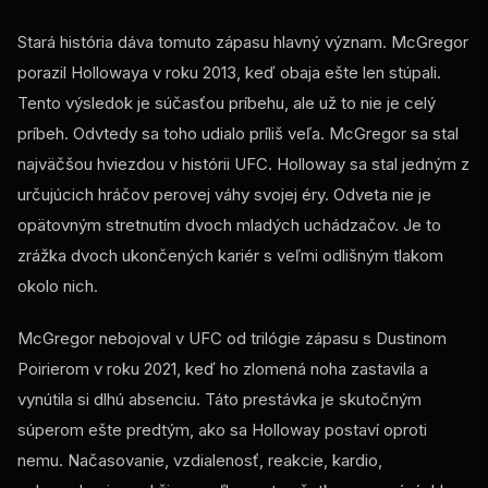
Stará história dáva tomuto zápasu hlavný význam. McGregor
porazil Hollowaya v roku 2013, keď obaja ešte len stúpali.
Tento výsledok je súčasťou príbehu, ale už to nie je celý
príbeh. Odvtedy sa toho udialo príliš veľa. McGregor sa stal
najväčšou hviezdou v histórii UFC. Holloway sa stal jedným z
určujúcich hráčov perovej váhy svojej éry. Odveta nie je
opätovným stretnutím dvoch mladých uchádzačov. Je to
zrážka dvoch ukončených kariér s veľmi odlišným tlakom
okolo nich.
McGregor nebojoval v UFC od trilógie zápasu s Dustinom
Poirierom v roku 2021, keď ho zlomená noha zastavila a
vynútila si dlhú absenciu. Táto prestávka je skutočným
súperom ešte predtým, ako sa Holloway postaví oproti
nemu. Načasovanie, vzdialenosť, reakcie, kardio,