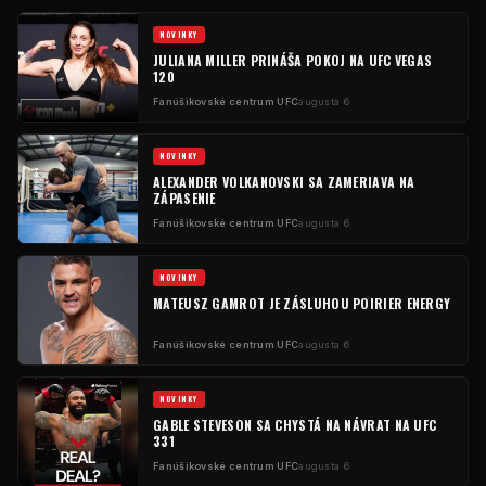
NOVINKY
JULIANA MILLER PRINÁŠA POKOJ NA UFC VEGAS
120
Fanúšikovské centrum UFC
augusta 6
NOVINKY
ALEXANDER VOLKANOVSKI SA ZAMERIAVA NA
ZÁPASENIE
Fanúšikovské centrum UFC
augusta 6
NOVINKY
MATEUSZ GAMROT JE ZÁSLUHOU POIRIER ENERGY
Fanúšikovské centrum UFC
augusta 6
NOVINKY
GABLE STEVESON SA CHYSTÁ NA NÁVRAT NA UFC
331
Fanúšikovské centrum UFC
augusta 6