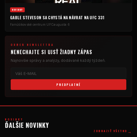
NOVINKY
GABLE STEVESON SA CHYSTÁ NA NÁVRAT NA UFC 331
Fanúšikovské centrum UFC
augusta 6
ODBER NEWSLETTRA
NENECHAJTE SI UJSŤ ŽIADNY ZÁPAS
Najnovšie správy a analýzy, dodávané každý týždeň.
PREDPLATNÉ
NOVINKY
ĎALŠIE NOVINKY
→
ZOBRAZIŤ VŠETKO