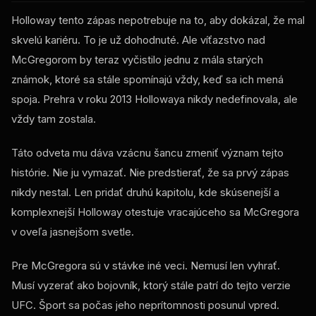
Holloway tento zápas nepotrebuje na to, aby dokázal, že mal
skvelú kariéru. To je už dohodnuté. Ale víťazstvo nad
McGregorom by teraz vyčistilo jednu z mála starých
známok, ktoré sa stále spomínajú vždy, keď sa ich mená
spoja. Prehra v roku 2013 Hollowaya nikdy nedefinovala, ale
vždy tam zostala.
Táto odveta mu dáva vzácnu šancu zmeniť význam tejto
histórie. Nie ju vymazať. Nie predstierať, že sa prvý zápas
nikdy nestal. Len pridať druhú kapitolu, kde skúsenejší a
komplexnejší Holloway otestuje vracajúceho sa McGregora
v oveľa jasnejšom svetle.
Pre McGregora sú v stávke iné veci. Nemusí len vyhrať.
Musí vyzerať ako bojovník, ktorý stále patrí do tejto verzie
UFC. Šport sa počas jeho neprítomnosti posunul vpred.