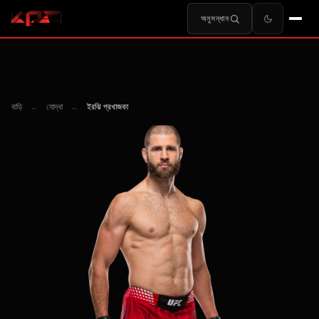
অনুসন্ধান
বাড়ি
←
যোদ্ধা
←
ইরঝি প্রখাজকা