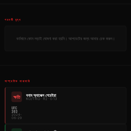
পরবর্তী যুদ্ধ
বর্তমানে কোন লড়াই ঘোষণা করা হয়নি। আপডেটের জন্য আবার চেক করুন।
সাম্প্রতিক মারামারি
বনাম অ্যালেক্স পেরেইরা
ক্ষতি
KO/TKO · R2 · 0:13
UFC
303
2024-
06-29