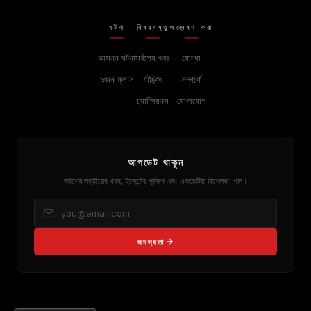
ঘটনা
বিষয়বস্তু
অন্বেষণ করা
আসন্ন ঘটনা
সর্বশেষ খবর
যোদ্ধা
ওজন ক্লাস
র্যাঙ্কিং
সম্পর্কে
চ্যাম্পিয়নস
যোগাযোগ
আপডেট থাকুন
সর্বশেষ লড়াইয়ের খবর, ইভেন্টের পূর্বরূপ এবং একচেটিয়া বিশ্লেষণ পান।
সদস্যতা