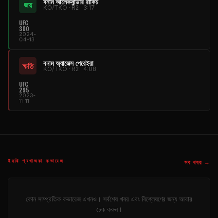
বনাম আলেকসান্ডার রাকিচ
জয়
KO/TKO · R2 · 3:17
UFC
300
2024-
04-13
বনাম অ্যালেক্স পেরেইরা
ক্ষতি
KO/TKO · R2 · 4:08
UFC
295
2023-
11-11
ইরঝি প্রখাজকা কভারেজ
সব খবর →
কোন সাম্প্রতিক কভারেজ এখনও। সর্বশেষ খবর এবং বিশ্লেষণের জন্য আবার
চেক করুন।