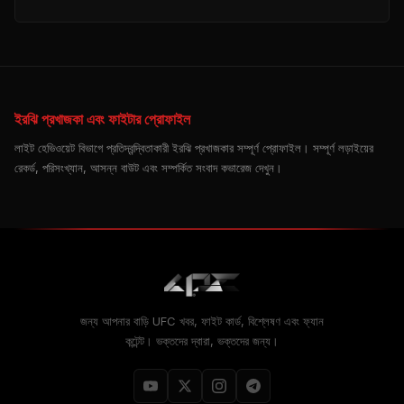
ইরঝি প্রখাজকা এবং ফাইটার প্রোফাইল
লাইট হেভিওয়েট বিভাগে প্রতিদ্বন্দ্বিতাকারী ইরঝি প্রখাজকার সম্পূর্ণ প্রোফাইল। সম্পূর্ণ লড়াইয়ের
রেকর্ড, পরিসংখ্যান, আসন্ন বাউট এবং সম্পর্কিত সংবাদ কভারেজ দেখুন।
জন্য আপনার বাড়ি
UFC
খবর, ফাইট কার্ড, বিশ্লেষণ এবং ফ্যান
কন্টেন্ট। ভক্তদের দ্বারা, ভক্তদের জন্য।