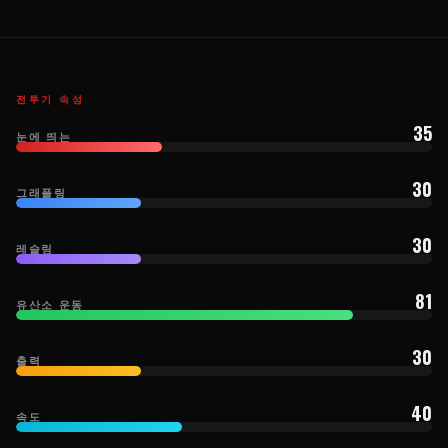
전투기 속성
35
눈에 띄는
30
그래플링
30
레슬링
81
유산소 운동
30
출력
40
속도