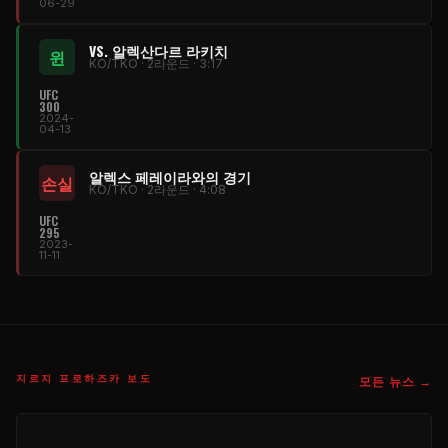
06-29
VS. 알렉산다르 라키치
윈
KO/TKO · 2라운드 · 3:17
UFC
300
2024-
04-13
알렉스 페레이라와의 경기
손실
KO/TKO · 2라운드 · 4:08
UFC
295
2023-
11-11
지르지 프로하즈카 보도
모든 뉴스 →