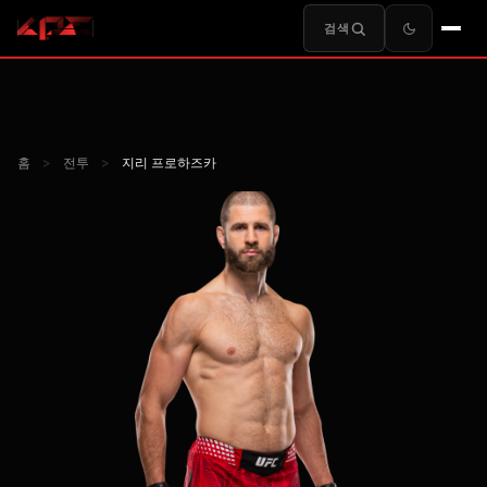
검색
홈
>
전투
>
지리 프로하즈카