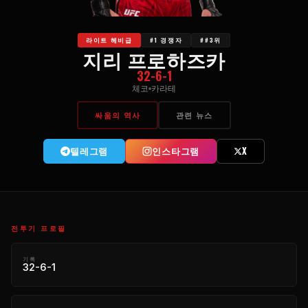
라이트 헤비급
#1 경쟁자
##3위
지리 프로하즈카
32-6-1
체코
카라테
싸움의 역사
관련 뉴스
텔레그램
인스타그램
X
전투기 프로필
기록
32-6-1