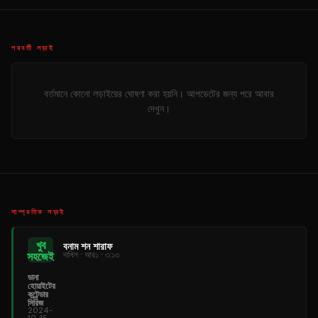
পরবর্তী লড়াই
বর্তমানে কোনো লড়াইয়ের ঘোষণা করা হয়নি। আপডেটের জন্য পরে আবার
দেখুন।
সাম্প্রতিক লড়াই
খুব
বনাম শন শারাফ
সহজেই
দাখিল · আর১ · ৩:১৩
ডানা
হোয়াইটের
কন্টেন্ডার
সিরিজ
2024-
10-15