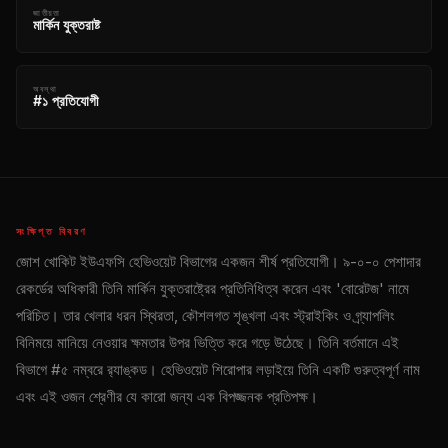
জাতীয়তা
মার্কিন যুক্তরাষ্ট
অবস্থা
#১ প্রতিযোগী
সংক্ষিপ্ত বিবরণ
জোশ খোকিট ইউএফসি হেভিওয়েট বিভাগের একজন শীর্ষ প্রতিযোগী। ৯-০-০ পেশাদার
রেকর্ডের অধিকারী তিনি মার্কিন যুক্তরাষ্ট্রের প্রতিনিধিত্ব করেন এবং 'বোরেটজ' নামে
পরিচিত। তার খেলার ধরন স্থিরতা, কৌশলগত শৃঙ্খলা এবং স্ট্রাইকিং ও গ্র্যাপলিং
বিনিময়ে মানিয়ে নেওয়ার ক্ষমতার উপর ভিত্তি করে গড়ে উঠেছে। তিনি বর্তমানে এই
বিভাগে #৫ নম্বরে র‍্যাঙ্কড। হেভিওয়েট শিরোপার লড়াইয়ে তিনি একটি গুরুত্বপূর্ণ নাম
এবং এই ওজন শ্রেণীর যে কারো জন্য এক বিপজ্জনক প্রতিপক্ষ।