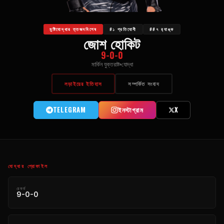
মুষ্টিযোদ্ধার ত্তজনবিশেষ
#১ প্রতিযোগী
##৭ র‍্যাঙ্ক
জোশ হোকিট
9-0-0
মার্কিন যুক্তরাষ্ট
যোদ্ধা
লড়াইয়ের ইতিহাস
সম্পর্কিত সংবাদ
TELEGRAM
ইনস্টাগ্রাম
X
যোদ্ধার প্রোফাইল
রেকর্ড
9-0-0